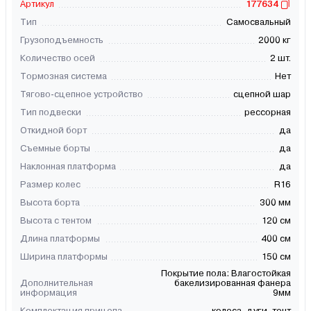
Артикул
177634
Тип
Самосвальный
Грузоподъемность
2000 кг
Количество осей
2 шт.
Тормозная система
Нет
Тягово-сцепное устройство
сцепной шар
Тип подвески
рессорная
Откидной борт
да
Съемные борты
да
Наклонная платформа
да
Размер колес
R16
Высота борта
300 мм
Высота с тентом
120 см
Длина платформы
400 см
Ширина платформы
150 см
Покрытие пола: Влагостойкая
Дополнительная
бакелизированная фанера
информация
9мм
Комплектация прицепа
колеса, дуги, тент