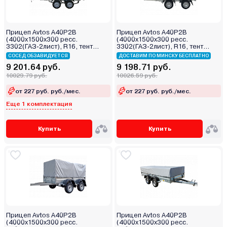
Прицеп Avtos A40P2B
Прицеп Avtos A40P2B
(4000х1500х300 ресс.
(4000х1500х300 ресс.
3302(ГАЗ-2лист), R16, тент
3302(ГАЗ-2лист), R16, тент
1200мм Аэро 2ос)
1200мм 2ос)
СОСЕД ОБЗАВИДУЕТСЯ
ДОСТАВИМ ПО МИНСКУ БЕСПЛАТНО
9 201.64 руб.
9 198.71 руб.
10029.79 руб.
10026.59 руб.
от 227 руб. руб./мес.
от 227 руб. руб./мес.
Еще 1 комплектация
Купить
Купить
Прицеп Avtos A40P2B
Прицеп Avtos A40P2B
(4000х1500х300 ресс.
(4000х1500х300 ресс.