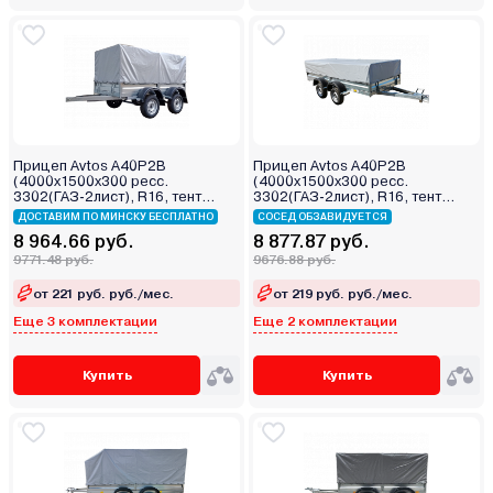
Прицеп Avtos A40P2B
Прицеп Avtos A40P2B
(4000х1500х300 ресс.
(4000х1500х300 ресс.
3302(ГАЗ-2лист), R16, тент
3302(ГАЗ-2лист), R16, тент
800мм 2ос)
400мм 2ос)
ДОСТАВИМ ПО МИНСКУ БЕСПЛАТНО
СОСЕД ОБЗАВИДУЕТСЯ
8 964.66 руб.
8 877.87 руб.
9771.48 руб.
9676.88 руб.
от 221 руб. руб./мес.
от 219 руб. руб./мес.
Еще 3 комплектации
Еще 2 комплектации
Купить
Купить