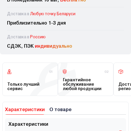
Доставка в
Любую точку Беларуси
Приблизительно 1-3 дня
Доставка в
Россию
СДЭК, ПЭК
индивидуально
01
02
Гарантийное
Только лучший
обслуживание
Доста
сервис
любой продукции
регио
Характеристики
О товаре
Характеристики