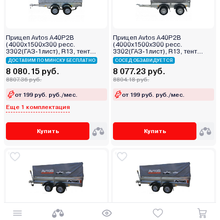
Прицеп Avtos A40P2B
Прицеп Avtos A40P2B
(4000х1500х300 ресс.
(4000х1500х300 ресс.
3302(ГАЗ-1лист), R13, тент
3302(ГАЗ-1лист), R13, тент
1200мм Аэро 2ос)
1200мм 2ос)
ДОСТАВИМ ПО МИНСКУ БЕСПЛАТНО
СОСЕД ОБЗАВИДУЕТСЯ
8 080.15 руб.
8 077.23 руб.
8807.36 руб.
8804.18 руб.
от 199 руб. руб./мес.
от 199 руб. руб./мес.
Еще 1 комплектация
Купить
Купить
Прицеп Avtos A35P2B
Прицеп Avtos A35P2B