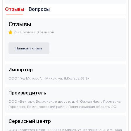
Отзывы
Вопросы
Отзывы
0
на основе 0 отзывов
Написать отзыв
Импортер
ООО “Гуд Моторс”, г. Минск, ул. Я.Коласа 63 3н
Производитель
ООО «Вектор», Волхонское шоссе, д. 4, Южная Часть Промзоны
Горелово, Ломоносовский район, Ленинградская область, РФ
Сервисный центр
ООО "Контатек Плюс", 220099, г. Минск, ул. Казинца, д. 4, оф. 100а