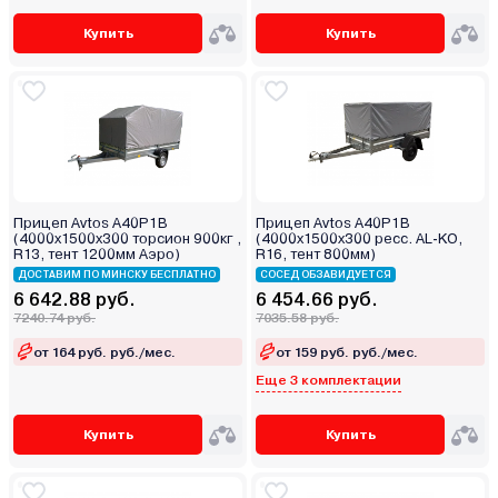
Купить
Купить
Прицеп Avtos A40P1B
Прицеп Avtos A40P1B
(4000х1500х300 торсион 900кг ,
(4000х1500х300 ресс. AL-KO,
R13, тент 1200мм Аэро)
R16, тент 800мм)
ДОСТАВИМ ПО МИНСКУ БЕСПЛАТНО
СОСЕД ОБЗАВИДУЕТСЯ
6 642.88 руб.
6 454.66 руб.
7240.74 руб.
7035.58 руб.
от 164 руб. руб./мес.
от 159 руб. руб./мес.
Еще 3 комплектации
Купить
Купить