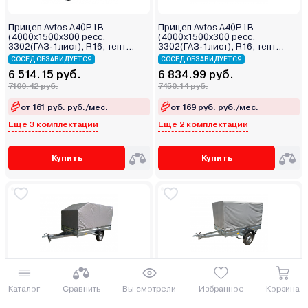
Прицеп Avtos A40P1B
Прицеп Avtos A40P1B
(4000х1500х300 ресс.
(4000х1500х300 ресс.
3302(ГАЗ-1лист), R16, тент
3302(ГАЗ-1лист), R16, тент
400мм)
1200мм)
СОСЕД ОБЗАВИДУЕТСЯ
СОСЕД ОБЗАВИДУЕТСЯ
6 514.15 руб.
6 834.99 руб.
7100.42 руб.
7450.14 руб.
от 161 руб. руб./мес.
от 169 руб. руб./мес.
Еще 3 комплектации
Еще 2 комплектации
Купить
Купить
Прицеп Avtos A40P1B
Прицеп Avtos A40P1B
(4000х1500х300 ресс.
(4000х1500х300 ресс.
Каталог
Сравнить
Вы смотрели
Избранное
Корзина
3302(ГАЗ-1лист), R16, тент
3302(ГАЗ-1лист), R13, тент
1200мм Аэро)
1200мм)
ДОСТАВИМ ПО МИНСКУ БЕСПЛАТНО
ДОСТАВИМ ПО МИНСКУ БЕСПЛАТНО