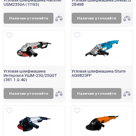
Угловая шлифмашина Hammer
Угловая шлифмашина DeWalt D
Калибр
USM2350A (11193)
28498
Кратон
Наличие уточняйте
Наличие уточняйте
Парма
Победа
Ресанта
Ротор
СОЮЗ
Ставр
Фиолент
Угловая шлифмашина
Угловая шлифмашина Sturm
Интерскол УШМ-230/2500Т
AG9823FP
Энгельс
(361.1.0.40)
Энергомаш
Наличие уточняйте
Наличие уточняйте
Энергопром
Энкор