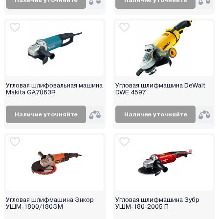
Partisan
Patriot
Pioneer
Procraft
Profipower
Redbo
RODEO
Угловая шлифовальная машина
Угловая шлифмашина DeWalt
Makita GA7063R
DWE 4597
RÖGEL
Runtec
Наличие уточняйте
Наличие уточняйте
Ryobi
Saturn
SENIX
Shtenli
Skil
Spec
Угловая шлифмашина Энкор
Угловая шлифмашина Зубр
Stanley
УШМ-1800/180ЭМ
УШМ-180-2005 П
Startul