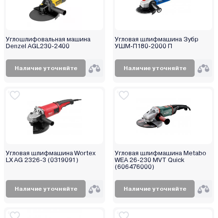
Bosch (Бош)
Brait
Bull
Углошлифовальная машина
Угловая шлифмашина Зубр
Denzel AGL230-2400
УШМ-П180-2000 П
CAT
Crown
Наличие уточняйте
Наличие уточняйте
Daewoo
76 мм
DCK
50 мм
Deko
80 мм
Deli
100 мм
Denzel
115 мм
Desoon
125 мм
Угловая шлифмашина Wortex
DeWalt
Угловая шлифмашина Metabo
LX AG 2326-3 (0319091)
WEA 26-230 MVT Quick
150 мм
Dnipro-M
(606476000)
175 мм
DongCheng
180 мм
Наличие уточняйте
Наличие уточняйте
DWT
230 мм
DYLLU
300 мм