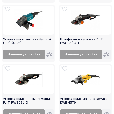
Krona
Makita
Maktec
Max-pro
Mekkan
Угловая шлифмашина Hyundai
Шлифмашина угловая P.I.T
Metabo
G 2010-230
PWS230-C1
Mighty Seven
Milwaukee
Наличие уточняйте
Наличие уточняйте
Molot
MTX
Newton
Nexttool
Nikkey
Nordberg
Угловая шлифовальная машина
Угловая шлифмашина DeWalt
Oasis
P.I.T. PWS230-D
DWE 4579
P.I.T.
Наличие уточняйте
Наличие уточняйте