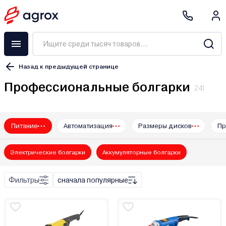
Назад к предыдущей странице
Профессиональные болгарки
241
Питание
Автоматизация
Размеры дисков
Пр
3M
ACDC
Электрические болгарки
Аккумуляторные болгарки
AEG
ALTECO
Фильтры
сначала популярные
BifAces
Black & Decker
BOJET
Bort