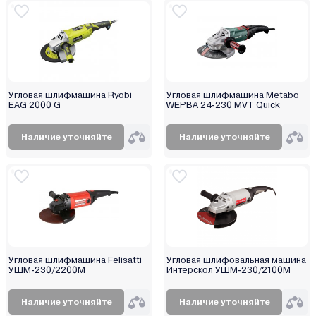
Graphite
GreenWorks (Гринворкс)
Hammer
Handtek
Hanskonner
Угловая шлифмашина Ryobi
Угловая шлифмашина Metabo
Hikoki
EAG 2000 G
WEPBA 24-230 MVT Quick
Hiper
Наличие уточняйте
Наличие уточняйте
Hitachi
Hyundai
INGCO
Jadever
JCB
Katana
Katana Japan
Угловая шлифмашина Felisatti
Угловая шлифовальная машина
УШМ-230/2200М
Интерскол УШМ-230/2100M
KLECO
Kolner
Наличие уточняйте
Наличие уточняйте
Kress