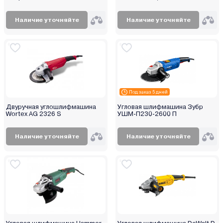
Worb
Wortex
Наличие уточняйте
Наличие уточняйте
Worx
Wumax (Wurth)
Yato
Yiwu
Zitrek
Под заказ 5 дней
БелМаш
Двуручная углошлифмашина
Угловая шлифмашина Зубр
Булат
Wortex AG 2326 S
УШМ-П230-2600 П
Варяг
Витязь
Наличие уточняйте
Наличие уточняйте
Вихрь
Диолд
Дифмаш
Зубр
Инстар
Интерскол