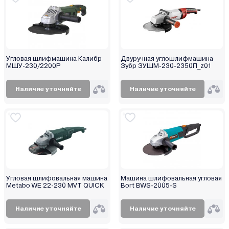
ECO
Edon
Einhell
Elitech
ETECH
Угловая шлифмашина Калибр
Двуручная углошлифмашина
МШУ-230/2200Р
Зубр ЗУШМ-230-2350П_z01
EuroBoor
Favourite
Наличие уточняйте
Наличие уточняйте
Fein
Felisatti
Ferm
Festool
FIT
Flex
Угловая шлифовальная машина
Машина шлифовальная угловая
Forsage
Metabo WE 22-230 MVT QUICK
Bort BWS-2005-S
Forward
FTL
Наличие уточняйте
Наличие уточняйте
Garvill