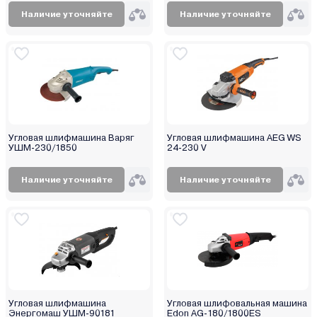
Starwind
Наличие уточняйте
Наличие уточняйте
Stern Austria
Sthor
Stromo
Sturm
TEH
Tesla
Угловая шлифмашина Варяг
Угловая шлифмашина AEG WS
Thorvik
УШМ-230/1850
24-230 V
Torker
Наличие уточняйте
Наличие уточняйте
TOTAL
Toua
Tundra
Vega
Verto
Watt
WMC Tools
Угловая шлифмашина
Угловая шлифовальная машина
Энергомаш УШМ-90181
Edon AG-180/1800ES