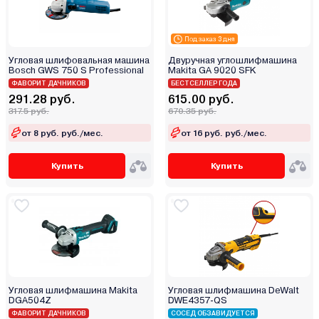
Krona
Makita
Под заказ 3 дня
Maktec
Угловая шлифовальная машина
Двуручная углошлифмашина
Bosch GWS 750 S Professional
Makita GA 9020 SFK
Max-pro
ФАВОРИТ ДАЧНИКОВ
БЕСТСЕЛЛЕР ГОДА
Mekkan
291.28 руб.
615.00 руб.
317.5 руб.
670.35 руб.
Metabo
Mighty Seven
от 8 руб. руб./мес.
от 16 руб. руб./мес.
Milwaukee
Купить
Купить
Molot
MTX
Newton
Nexttool
Nikkey
Nordberg
Oasis
Угловая шлифмашина Makita
Угловая шлифмашина DeWalt
DGA504Z
DWE4357-QS
P.I.T.
ФАВОРИТ ДАЧНИКОВ
СОСЕД ОБЗАВИДУЕТСЯ