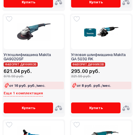
Купить
Купить
Graphite
GreenWorks (Гринворкс)
Hammer
Handtek
Hanskonner
Hikoki
Hiper
Углошлифмашина Makita
Угловая шлифмашина Makita
GA9020SF
GA 5030 RK
Hitachi
ФАВОРИТ ДАЧНИКОВ
ФАВОРИТ ДАЧНИКОВ
Hyundai
621.04 руб.
295.00 руб.
676.93 руб.
321.55 руб.
INGCO
Jadever
от 16 руб. руб./мес.
от 8 руб. руб./мес.
Еще 1 комплектация
JCB
Katana
Купить
Купить
Katana Japan
KLECO
Kolner
Kress