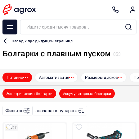
Назад к предыдущей странице
Болгарки с плавным пуском
853
Питание
Автоматизация
Размеры дисков
Пр
3M
ACDC
Электрические болгарки
Аккумуляторные болгарки
AEG
ALTECO
Фильтры
сначала популярные
BifAces
Black & Decker
5
(1)
BOJET
Bort