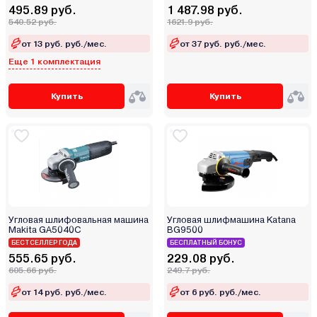
Partisan
495.89 руб.
1 487.98 руб.
540.52 руб.
1621.9 руб.
Patriot
Pioneer
от 13 руб. руб./мес.
от 37 руб. руб./мес.
Еще 1 комплектация
Procraft
Profipower
Купить
Купить
Redbo
RODEO
RÖGEL
Runtec
Ryobi
Saturn
SENIX
Угловая шлифовальная машина
Угловая шлифмашина Katana
Makita GA5040C
BG9500
Shtenli
БЕСТСЕЛЛЕР ГОДА
БЕСПЛАТНЫЙ БОНУС
Skil
555.65 руб.
229.08 руб.
605.66 руб.
249.7 руб.
Spec
Stanley
от 14 руб. руб./мес.
от 6 руб. руб./мес.
Startul