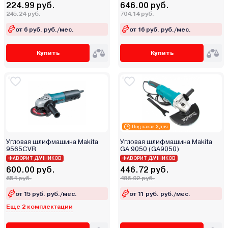
ECO
224.99 руб.
646.00 руб.
245.24 руб.
704.14 руб.
Edon
Einhell
от 6 руб. руб./мес.
от 16 руб. руб./мес.
Elitech
Купить
Купить
ETECH
EuroBoor
Favourite
Fein
Felisatti
Ferm
Под заказ 3 дня
Festool
Угловая шлифмашина Makita
Угловая шлифмашина Makita
9565CVR
GA 9050 (GA9050)
FIT
ФАВОРИТ ДАЧНИКОВ
ФАВОРИТ ДАЧНИКОВ
Flex
600.00 руб.
446.72 руб.
654 руб.
486.92 руб.
Forsage
Forward
от 15 руб. руб./мес.
от 11 руб. руб./мес.
Еще 2 комплектации
FTL
Garvill