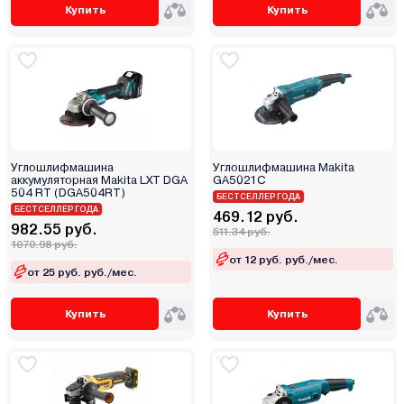
Купить
Купить
Starwind
Stern Austria
Sthor
Stromo
Sturm
TEH
Tesla
Углошлифмашина
Углошлифмашина Makita
аккумуляторная Makita LXT DGA
GA5021C
Thorvik
504 RT (DGA504RT)
БЕСТСЕЛЛЕР ГОДА
БЕСТСЕЛЛЕР ГОДА
Torker
469.12 руб.
982.55 руб.
511.34 руб.
TOTAL
1070.98 руб.
от 12 руб. руб./мес.
Toua
от 25 руб. руб./мес.
Tundra
Vega
Купить
Купить
Verto
Watt
WMC Tools