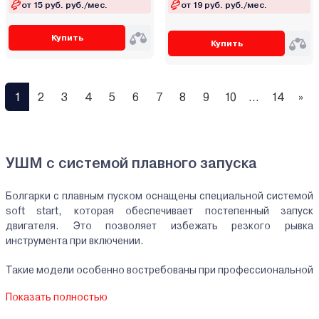
от 15 руб. руб./мес.
от 19 руб. руб./мес.
Купить
Купить
1
2
3
4
5
6
7
8
9
10
...
14
»
УШМ с системой плавного запуска
Болгарки с плавным пуском оснащены специальной системой
soft start, которая обеспечивает постепенный запуск
двигателя. Это позволяет избежать резкого рывка
инструмента при включении.
Такие модели особенно востребованы при профессиональной
работе и использовании мощных дисков.
Показать полностью
Преимущества плавного пуска