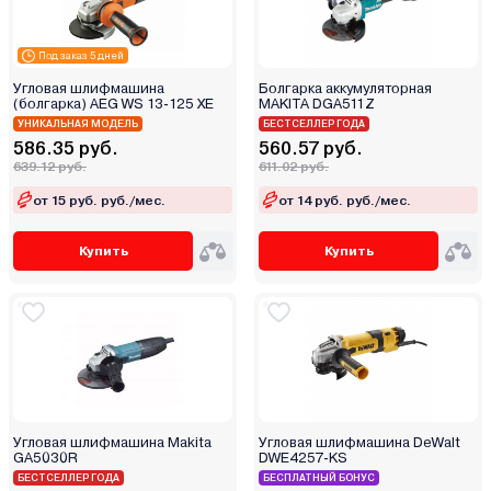
Bosch (Бош)
Brait
Под заказ 5 дней
Bull
Угловая шлифмашина
Болгарка аккумуляторная
(болгарка) AEG WS 13-125 XE
MAKITA DGA511Z
CAT
УНИКАЛЬНАЯ МОДЕЛЬ
БЕСТСЕЛЛЕР ГОДА
Crown
586.35 руб.
560.57 руб.
639.12 руб.
Daewoo
611.02 руб.
76 мм
DCK
от 15 руб. руб./мес.
от 14 руб. руб./мес.
50 мм
Deko
80 мм
Купить
Купить
Deli
100 мм
Denzel
115 мм
Desoon
125 мм
DeWalt
150 мм
Dnipro-M
175 мм
DongCheng
180 мм
DWT
Угловая шлифмашина Makita
Угловая шлифмашина DeWalt
230 мм
GA5030R
DWE4257-KS
DYLLU
БЕСТСЕЛЛЕР ГОДА
300 мм
БЕСПЛАТНЫЙ БОНУС