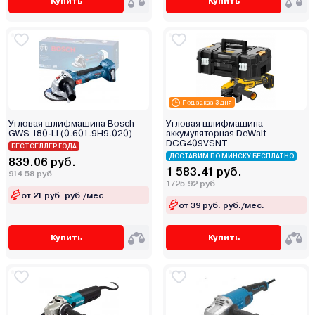
Купить
Купить
Под заказ 3 дня
Угловая шлифмашина Bosch
Угловая шлифмашина
GWS 180-LI (0.601.9H9.020)
аккумуляторная DeWalt
DCG409VSNT
БЕСТСЕЛЛЕР ГОДА
ДОСТАВИМ ПО МИНСКУ БЕСПЛАТНО
839.06 руб.
1 583.41 руб.
914.58 руб.
1725.92 руб.
от 21 руб. руб./мес.
от 39 руб. руб./мес.
Купить
Купить