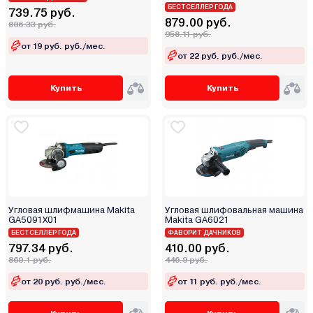
БЕСТСЕЛЛЕР ГОДА
Калибр
739.75 руб.
879.00 руб.
806.33 руб.
Кратон
958.11 руб.
от 19 руб. руб./мес.
Парма
от 22 руб. руб./мес.
Победа
Ресанта
Купить
Купить
Ротор
СОЮЗ
Ставр
Фиолент
Энгельс
Энергомаш
Угловая шлифмашина Makita
Угловая шлифовальная машина
Энергопром
GA5091X01
Makita GA6021
БЕСТСЕЛЛЕР ГОДА
ФАВОРИТ ДАЧНИКОВ
Энкор
797.34 руб.
410.00 руб.
869.1 руб.
446.9 руб.
от 20 руб. руб./мес.
от 11 руб. руб./мес.