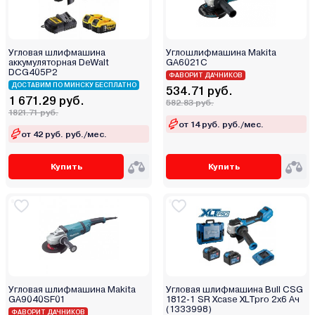
Worb
Wortex
Worx
Угловая шлифмашина
Углошлифмашина Makita
Wumax (Wurth)
аккумуляторная DeWalt
GA6021C
DCG405P2
ФАВОРИТ ДАЧНИКОВ
Yato
ДОСТАВИМ ПО МИНСКУ БЕСПЛАТНО
534.71 руб.
Yiwu
1 671.29 руб.
582.83 руб.
1821.71 руб.
Zitrek
от 14 руб. руб./мес.
от 42 руб. руб./мес.
БелМаш
Булат
Купить
Купить
Варяг
Витязь
Вихрь
Диолд
Дифмаш
Зубр
Инстар
Угловая шлифмашина Makita
Угловая шлифмашина Bull CSG
GA9040SF01
1812-1 SR Xcase XLTpro 2x6 Ач
Интерскол
(1333998)
ФАВОРИТ ДАЧНИКОВ