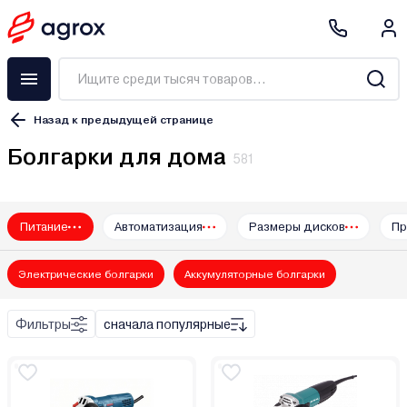
Назад к предыдущей странице
Болгарки для дома
581
Питание
Автоматизация
Размеры дисков
Пр
3M
ACDC
Электрические болгарки
Аккумуляторные болгарки
AEG
ALTECO
Фильтры
сначала популярные
BifAces
Black & Decker
BOJET
Bort