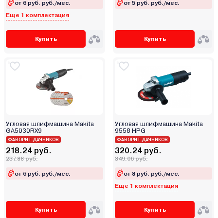
от 6 руб. руб./мес.
от 5 руб. руб./мес.
Partisan
Еще 1 комплектация
Patriot
Pioneer
Купить
Купить
Procraft
Profipower
Redbo
RODEO
RÖGEL
Runtec
Ryobi
Угловая шлифмашина Makita
Угловая шлифмашина Makita
GA5030RX9
9558 HPG
Saturn
ФАВОРИТ ДАЧНИКОВ
ФАВОРИТ ДАЧНИКОВ
SENIX
218.24 руб.
320.24 руб.
237.88 руб.
349.06 руб.
Shtenli
от 6 руб. руб./мес.
от 8 руб. руб./мес.
Skil
Еще 1 комплектация
Spec
Stanley
Купить
Купить
Startul