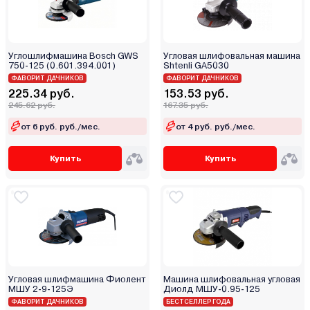
Bosch (Бош)
Brait
Bull
Углошлифмашина Bosch GWS
Угловая шлифовальная машина
750-125 (0.601.394.001)
Shtenli GA5030
CAT
ФАВОРИТ ДАЧНИКОВ
ФАВОРИТ ДАЧНИКОВ
Crown
225.34 руб.
153.53 руб.
245.62 руб.
Daewoo
167.35 руб.
76 мм
DCK
от 6 руб. руб./мес.
от 4 руб. руб./мес.
50 мм
Deko
80 мм
Купить
Купить
Deli
100 мм
Denzel
115 мм
Desoon
125 мм
DeWalt
150 мм
Dnipro-M
175 мм
DongCheng
180 мм
DWT
Угловая шлифмашина Фиолент
Машина шлифовальная угловая
230 мм
МШУ 2-9-125Э
Диолд МШУ-0.95-125
DYLLU
ФАВОРИТ ДАЧНИКОВ
300 мм
БЕСТСЕЛЛЕР ГОДА