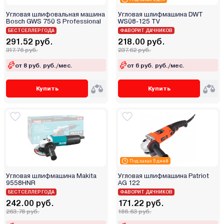
Krona
Угловая шлифовальная машина
Угловая шлифмашина DWT
Bosch GWS 750 S Professional
WS08-125 TV
Makita
БЕСТСЕЛЛЕР ГОДА
ФАВОРИТ ДАЧНИКОВ
Maktec
291.52 руб.
218.00 руб.
317.76 руб.
237.62 руб.
Max-pro
от 8 руб. руб./мес.
от 6 руб. руб./мес.
Mekkan
Metabo
Купить
Купить
Mighty Seven
Milwaukee
Molot
MTX
Newton
Nexttool
Под заказ 5 дней
Nikkey
Угловая шлифмашина Makita
Угловая шлифмашина Patriot
9558HNR
AG 122
Nordberg
БЕСТСЕЛЛЕР ГОДА
ФАВОРИТ ДАЧНИКОВ
Oasis
242.00 руб.
171.22 руб.
263.78 руб.
186.63 руб.
P.I.T.