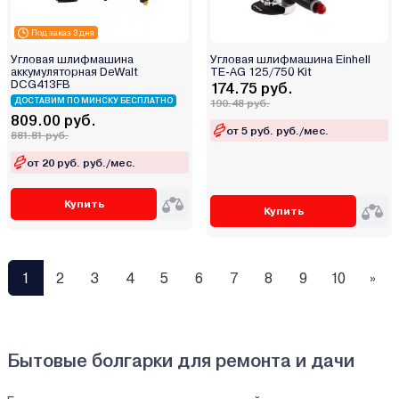
Под заказ 3 дня
Угловая шлифмашина
Угловая шлифмашина Einhell
аккумуляторная DeWalt
TE-AG 125/750 Kit
DCG413FB
174.75 руб.
ДОСТАВИМ ПО МИНСКУ БЕСПЛАТНО
190.48 руб.
809.00 руб.
от 5 руб. руб./мес.
881.81 руб.
от 20 руб. руб./мес.
Купить
Купить
1
2
3
4
5
6
7
8
9
10
»
Бытовые болгарки для ремонта и дачи