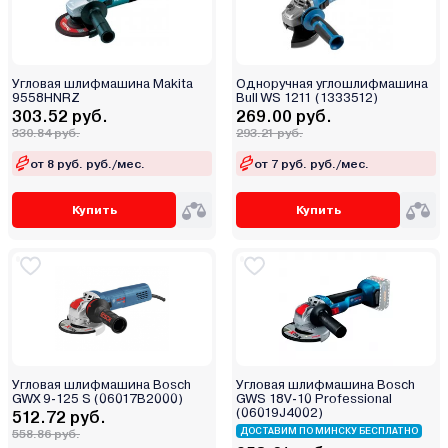
Угловая шлифмашина Makita
Одноручная углошлифмашина
9558HNRZ
Bull WS 1211 (1333512)
303.52 руб.
269.00 руб.
330.84 руб.
293.21 руб.
от 8 руб. руб./мес.
от 7 руб. руб./мес.
Купить
Купить
Угловая шлифмашина Bosch
Угловая шлифмашина Bosch
GWX 9-125 S (06017B2000)
GWS 18V-10 Professional
(06019J4002)
512.72 руб.
ДОСТАВИМ ПО МИНСКУ БЕСПЛАТНО
558.86 руб.