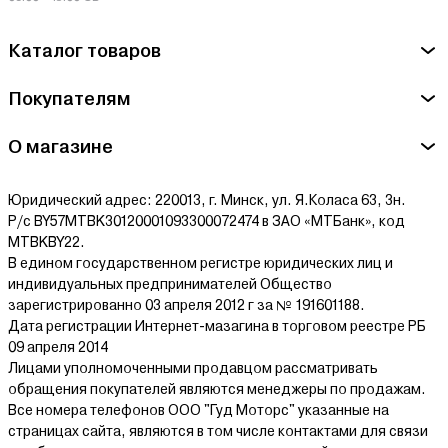
Доступная цена
Каталог товаров
Бытовые УШМ стоят дешевле профессиональных моделей,
что делает их отличным выбором для редкого использования.
Покупателям
Как выбрать болгарку для дома
О магазине
Основные параметры выбора:
Юридический адрес: 220013, г. Минск, ул. Я.Коласа 63, 3н.
мощность 700–1000 Вт
Р/с BY57MTBK30120001093300072474 в ЗАО «МТБанк», код
диаметр диска 115–125 мм
MTBKBY22.
В едином государственном регистре юридических лиц и
удобная рукоятка
индивидуальных предпринимателей Общество
надежная защита
зарегистрированно 03 апреля 2012 г за № 191601188.
Дата регистрации Интернет-мазагина в торговом реестре РБ
В каталоге Agrox можно выбрать болгарку для дома по
09 апреля 2014
выгодной цене с гарантией и доставкой по Беларуси.
Лицами уполномоченными продавцом рассматривать
обращения покупателей являются менеджеры по продажам.
Все номера телефонов ООО "Гуд Моторс" указанные на
страницах сайта, являются в том числе контактами для связи