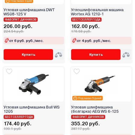
Worb
Под заказ 3 дня
Wortex
Угловая шлифмашина DWT
Углошлифовальная машина
WS08-125 V
Wortex AG 1210-1
Worx
ФАВОРИТ ДАЧНИКОВ
БЕСТСЕЛЛЕР ГОДА
Wumax (Wurth)
206.00 руб.
162.00 руб.
224.54 руб.
176.58 руб.
Yato
от 6 руб. руб./мес.
от 4 руб. руб./мес.
Yiwu
Zitrek
Купить
Купить
БелМаш
Булат
Варяг
Витязь
Вихрь
Диолд
Под заказ 5 дней
Дифмаш
Угловая шлифмашина Bull WS
Угловая шлифмашина
1205
(болгарка) AEG WS 6-125
Зубр
БЕСТСЕЛЛЕР ГОДА
ФАВОРИТ ДАЧНИКОВ
Инстар
174.40 руб.
355.20 руб.
190.1 руб.
387.17 руб.
Интерскол