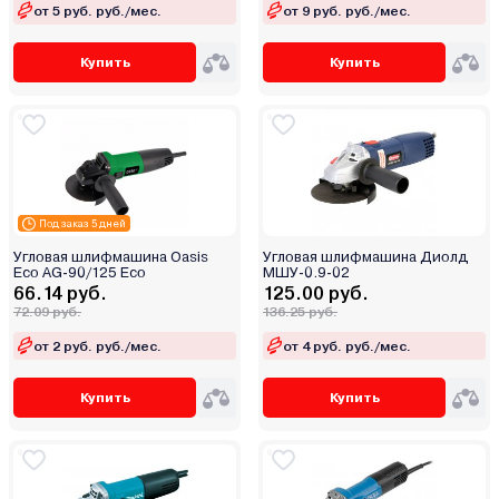
от 5 руб. руб./мес.
от 9 руб. руб./мес.
Калибр
Кратон
Купить
Купить
Парма
Победа
Ресанта
Ротор
СОЮЗ
Ставр
Под заказ 5 дней
Фиолент
Угловая шлифмашина Oasis
Угловая шлифмашина Диолд
Eco AG-90/125 Eco
МШУ-0.9-02
Энгельс
66.14 руб.
125.00 руб.
72.09 руб.
136.25 руб.
Энергомаш
Энергопром
от 2 руб. руб./мес.
от 4 руб. руб./мес.
Энкор
Купить
Купить