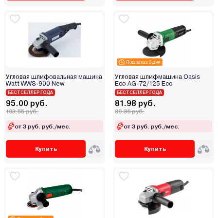
Starwind
Stern Austria
Sthor
Stromo
Sturm
Под заказ 3 дня
TEH
Угловая шлифовальная машина
Угловая шлифмашина Oasis
Watt WWS-900 New
Eco AG-72/125 Eco
Tesla
БЕСТСЕЛЛЕР ГОДА
БЕСТСЕЛЛЕР ГОДА
Thorvik
95.00 руб.
81.98 руб.
103.55 руб.
89.36 руб.
Torker
от 3 руб. руб./мес.
от 3 руб. руб./мес.
TOTAL
Toua
Купить
Купить
Tundra
Vega
Verto
Watt
WMC Tools