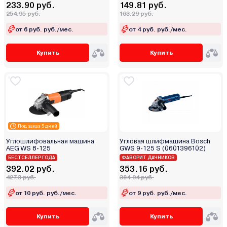
ECO
233.90 руб.
149.81 руб.
254.95 руб.
163.29 руб.
Edon
Einhell
от 6 руб. руб./мес.
от 4 руб. руб./мес.
Elitech
Купить
Купить
ETECH
EuroBoor
Favourite
Fein
Felisatti
Ferm
Под заказ 5 дней
Festool
Углошлифовальная машина
Угловая шлифмашина Bosch
AEG WS 8-125
GWS 9-125 S (0601396102)
FIT
БЕСТСЕЛЛЕР ГОДА
ФАВОРИТ ДАЧНИКОВ
Flex
392.02 руб.
353.16 руб.
427.3 руб.
384.94 руб.
Forsage
Forward
от 10 руб. руб./мес.
от 9 руб. руб./мес.
FTL
Купить
Купить
Garvill