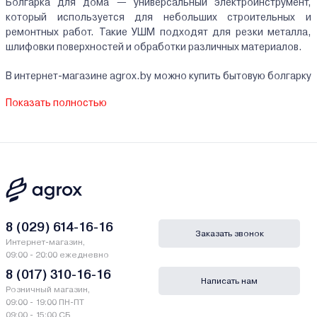
Болгарка для дома — универсальный электроинструмент,
который используется для небольших строительных и
ремонтных работ. Такие УШМ подходят для резки металла,
шлифовки поверхностей и обработки различных материалов.
В интернет-магазине agrox.by можно купить бытовую болгарку
для дома или дачи. Компактные модели отличаются
Показать полностью
небольшим весом, простотой управления и доступной
стоимостью.
Преимущества бытовых болгарок
Компактность
Большинство моделей оснащены диском 115 или 125 мм, что
делает инструмент удобным для работы в ограниченном
8 (029) 614-16-16
Заказать звонок
пространстве.
Интернет-магазин,
09:00 - 20:00 ежедневно
Небольшой вес
8 (017) 310-16-16
Написать нам
Розничный магазин,
Легкие болгарки удобны для длительной работы и не создают
09:00 - 19:00 ПН-ПТ
сильной нагрузки на руки.
09:00 - 15:00 СБ