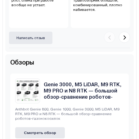
рост, спина при работе
Травосборник большой,
м
вообще не устает.
комбинированный, плотно
набивается.
Написать отзыв
Обзоры
Anthbot Genie 800, Genie 1000,
Genie 3000, M5 LiDAR, M9 RTK,
M9 PRO и N8 RTK — большой
обзор-сравнение роботов-
газонокосилок
Anthbot Genie 800, Genie 1000, Genie 3000, M5 LiDAR, M9
RTK, M9 PRO и N8 RTK — большой обзор-сравнение
роботов-газонокосилок
Смотреть обзор