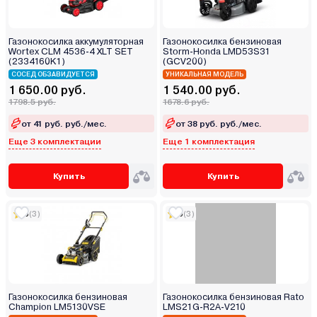
Газонокосилка аккумуляторная
Газонокосилка бензиновая
Wortex CLM 4536-4 XLT SET
Storm-Honda LMD53S31
(2334160K1)
(GCV200)
СОСЕД ОБЗАВИДУЕТСЯ
УНИКАЛЬНАЯ МОДЕЛЬ
1 650.00 руб.
1 540.00 руб.
1798.5 руб.
1678.6 руб.
от 41 руб. руб./мес.
от 38 руб. руб./мес.
Еще 3 комплектации
Еще 1 комплектация
Купить
Купить
5
(3)
5
(3)
Газонокосилка бензиновая
Газонокосилка бензиновая Rato
Champion LM5130VSE
LMS21G-R2A-V210