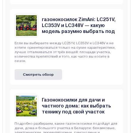
Сравнение бензиновых
газонокосилок ZimAni: LC251V,
LC353V и LC348V — какую
модель разумно выбрать под
свой участок
Если вы выбираете между LC251V, LC353V и LC348V и не
хотите ориентироваться только на сухие характеристики,
лучше отталкиваться от трёх вещей: площади участка,
количества препятствий и того, как часто вы косите в
сезон.
Смотреть обзор
Газонокосилки для дачи и
частного дома: как выбрать
технику под свой участок
Подробно разбираем, какие газонокосилки подойдут для
дачи, дома и большого участка в Беларуси: бензиновые,
электрические, аккумуляторные, самоходные и