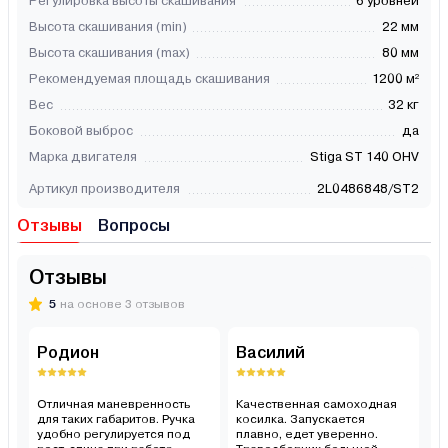
Регулировка высоты скашивания
6 уровней
Высота скашивания (min)
22 мм
Высота скашивания (max)
80 мм
Рекомендуемая площадь скашивания
1200 м²
Вес
32 кг
Боковой выброс
да
Марка двигателя
Stiga ST 140 OHV
Артикул производителя
2L0486848/ST2
Отзывы
Вопросы
Отзывы
5
на основе 3 отзывов
Родион
Василий
В
Отличная маневренность
Качественная самоходная
О
для таких габаритов. Ручка
косилка. Запускается
г
удобно регулируется под
плавно, едет уверенно.
р