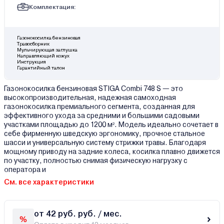
Комплектация:
Газонокосилка бензиновая
Травосборник
Мульчирующая заглушка
Направляющий кожух
Инструкция
Гарантийный талон
Газонокосилка бензиновая STIGA Combi 748 S — это
высокопроизводительная, надежная самоходная
газонокосилка премиального сегмента, созданная для
эффективного ухода за средними и большими садовыми
участками площадью до 1200 м². Модель идеально сочетает в
себе фирменную шведскую эргономику, прочное стальное
шасси и универсальную систему стрижки травы. Благодаря
мощному приводу на задние колеса, косилка плавно движется
по участку, полностью снимая физическую нагрузку с
оператора и
См. все характеристики
от 42 руб. руб. / мес.