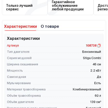
Гарантийное
Только лучший
обслуживание
Доста
сервис
любой продукции
регио
Характеристики
О товаре
Характеристики
Артикул
108738
Тип двигателя
Бензиновый
Серия моделей
Stiga Combi
Ширина скашивания
46 см
Мощность
2.2 кВт
Самоходная
Да
Мульчирование
Есть
Материал травосборника
Комбинированный
Объём травосборника
60 л
Объём двигателя
139 см³