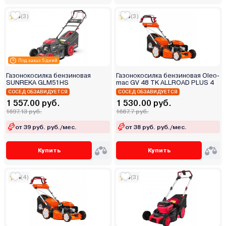
5
(3)
5
(3)
Под заказ 5 дней
Газонокосилка бензиновая
Газонокосилка бензиновая Oleo-
SUNREKA GLM51HS
mac GV 48 TK ALLROAD PLUS 4
СОСЕД ОБЗАВИДУЕТСЯ
СОСЕД ОБЗАВИДУЕТСЯ
1 557.00 руб.
1 530.00 руб.
1697.13 руб.
1667.7 руб.
от 39 руб. руб./мес.
от 38 руб. руб./мес.
Купить
Купить
4
(4)
5
(3)