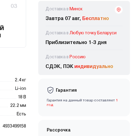
03
Доставка в
Минск
Завтра 07 авг,
Бесплатно
й
Доставка в
Любую точку Беларуси
и
Приблизительно 1-3 дня
Доставка в
Россию
СДЭК, ПЭК
индивидуально
2.4 кг
Li-ion
Гарантия
18 В
Гарантия на данный товар составляет
1
год
22.2 мм
Есть
4933499158
Рассрочка