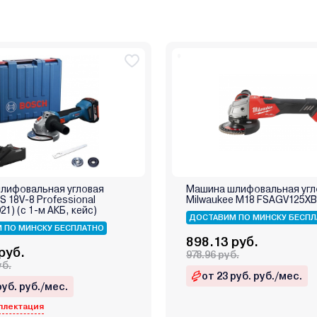
лифовальная угловая
Машина шлифовальная угл
 18V-8 Professional
Milwaukee M18 FSAGV125XB
21) (с 1-м АКБ, кейс)
ДОСТАВИМ ПО МИНСКУ БЕСПЛ
 ПО МИНСКУ БЕСПЛАТНО
898.13 руб.
руб.
978.96 руб.
уб.
от 23 руб. руб./мес.
руб. руб./мес.
плектация