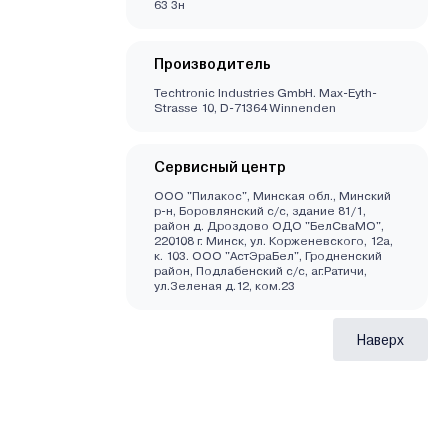
63 3н
Производитель
Techtronic Industries GmbH. Max-Eyth-
Strasse 10, D-71364 Winnenden
Сервисный центр
ООО "Пилакос", Минская обл., Минский
р-н, Боровлянский с/с, здание 81/1,
район д. Дроздово ОДО "БелСваМО",
220108 г. Минск, ул. Корженевского, 12а,
к. 103. ООО "АстЭраБел", Гродненский
район, Подлабенский с/с, аг.Ратичи,
ул.Зеленая д.12, ком.23
Наверх