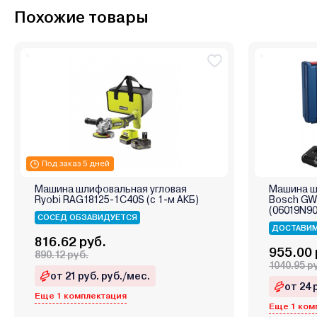
Похожие товары
Под заказ 5 дней
Машина шлифовальная угловая
Машина ш
Ryobi RAG18125-1C40S (с 1-м АКБ)
Bosch GWS
(06019N90
СОСЕД ОБЗАВИДУЕТСЯ
ДОСТАВИМ
816.62 руб.
955.00 
890.12 руб.
1040.95 р
от 21 руб. руб./мес.
от 24 
Еще 1 комплектация
Еще 1 ком