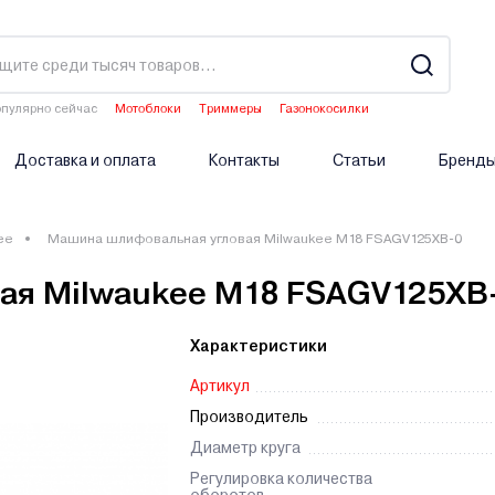
пулярно сейчас
Мотоблоки
Триммеры
Газонокосилки
Водонагреватели
Двигатели мотоблоков
Доставка и оплата
Контакты
Статьи
Бренд
ee
Машина шлифовальная угловая Milwaukee M18 FSAGV125XB-0
ая Milwaukee M18 FSAGV125XB
Характеристики
Артикул
Производитель
Диаметр круга
Регулировка количества