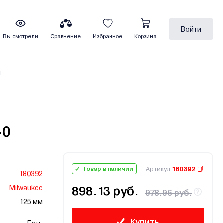
Войти
Вы смотрели
Сравнение
Избранное
Корзина
ы
-0
Артикул
180392
Товар в наличии
180392
Milwaukee
898.13 руб.
978.96 руб.
125 мм
Купить