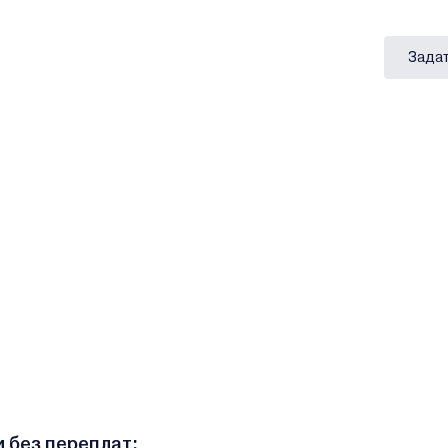
Задат
и без переплат: