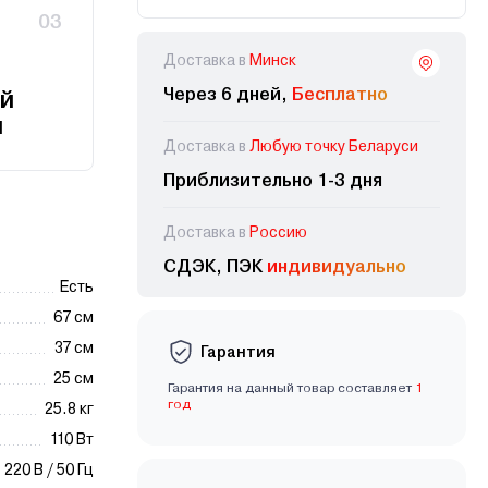
03
Доставка в
Минск
Через 6 дней,
Бесплатно
й
и
Доставка в
Любую точку Беларуси
Приблизительно 1-3 дня
Доставка в
Россию
СДЭК, ПЭК
индивидуально
Есть
67 см
37 см
Гарантия
25 см
Гарантия на данный товар составляет
1
год
25.8 кг
110 Вт
220 В / 50 Гц