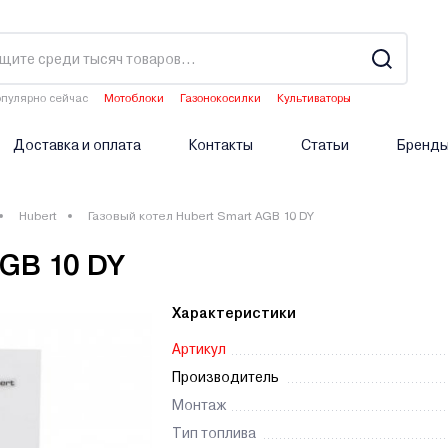
пулярно сейчас
Мотоблоки
Газонокосилки
Культиваторы
Аэраторы
Опрыскиватели аккумуляторные
Доставка и оплата
Контакты
Статьи
Бренд
Hubert
Газовый котел Hubert Smart AGB 10 DY
AGB 10 DY
Характеристики
Артикул
Производитель
Монтаж
Тип топлива