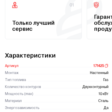
01
Гаран
Только лучший
обслу
сервис
проду
Характеристики
Артикул
171425
Монтаж
Настенный
Тип топлива
Газ
Количество контуров
Двухконтурный
Мощность (max)
10 кВт
Материал
Сталь
Энергозависимость
Да