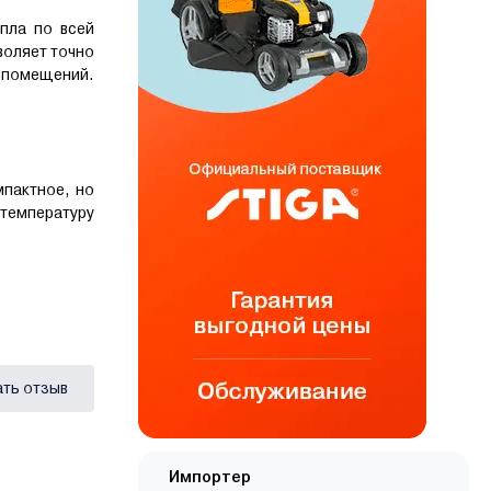
пла по всей
воляет точно
 помещений.
мпактное, но
температуру
ать отзыв
Импортер