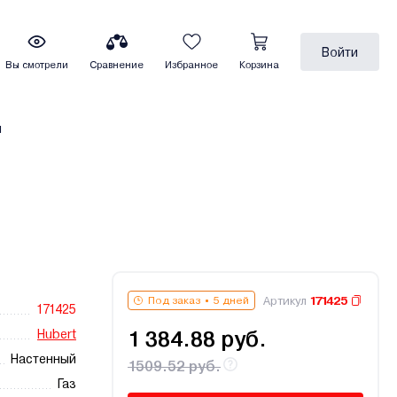
Войти
Вы смотрели
Сравнение
Избранное
Корзина
ы
Артикул
171425
Под заказ
5 дней
171425
Hubert
1 384.88 руб.
Настенный
1509.52 руб.
Газ