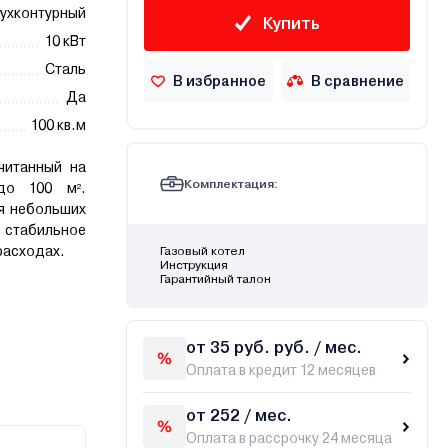
ухконтурный
Купить
10 кВт
Сталь
В избранное
В сравнение
Да
100 кв.м
читанный на
Комплектация:
до 100 м².
я небольших
 стабильное
расходах.
Газовый котел
Инструкция
Гарантийный талон
от 35 руб. руб. / мес.
Оплата в кредит 12 месяцев
от 252 / мес.
Оплата в рассрочку 24 месяца