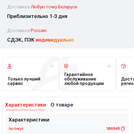
Доставка в
Любую точку Беларуси
Приблизительно 1-3 дня
Доставка в
Россию
СДЭК, ПЭК
индивидуально
01
02
Гарантийное
Только лучший
обслуживание
Доста
сервис
любой продукции
регио
Характеристики
О товаре
Характеристики
Артикул
186949