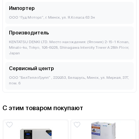
Импортер
ООО “Гуд Моторс”, г. Минск, ул. Я.Коласа 63 3н
Производитель
KENTATSU DENKI LTD. Место нахождения: (Япония) 2-15-1 Konan,
Minato-ku, Tokyo, 108-6028, Shinagawa Intercity Tower A 28th Floor,
Japan
Сервисный центр
ООО "БелТеплоГрупп" , 220053, Беларусь, Минск, ул. Мирная, 37Г,
пом. 6
С этим товаром покупают