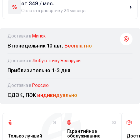
от 349 / мес.
Оплата в рассрочку 24 месяца
Доставка в
Минск
В понедельник 10 авг,
Бесплатно
Доставка в
Любую точку Беларуси
Приблизительно 1-3 дня
Доставка в
Россию
СДЭК, ПЭК
индивидуально
01
02
Гарантийное
Только лучший
обслуживание
Доста