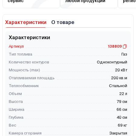
сервис
любой продукции
регио
Характеристики
О товаре
Характеристики
Артикул
138809
Тип топлива
Газ
Количество контуров
Одноконтурный
Мощность (max)
20 кВт
Отапливаемая площадь
200 кв.м
Теплообменник
Стальной
Объем
22 л
Высота
79 см
Ширина
66 см
Глубина
40 см
Вес
69 кг
Камера сгорания
Закрытая