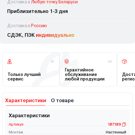
Доставка в
Любую точку Беларуси
Приблизительно 1-3 дня
Доставка в
Россию
СДЭК, ПЭК
индивидуально
01
02
Гарантийное
Только лучший
обслуживание
Доста
сервис
любой продукции
регио
Характеристики
О товаре
Характеристики
Артикул
187189
Монтаж
Настенный