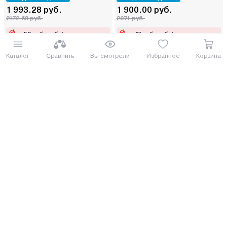
1 993.28 руб.
1 900.00 руб.
2172.68 руб.
2071 руб.
от 50 руб. руб./мес.
от 47 руб. руб./мес.
Еще 3 комплектации
Еще 5 комплектаций
Каталог
Сравнить
Вы смотрели
Избранное
Корзина
Купить
Купить
Под заказ 5 дней
Под заказ 5 дней
Газовый котел Очаг Премиум
Газовый котел Очаг Премиум
АОГВ-23.2 С
АОГВ-23.2 Е
ДОСТАВИМ ПО МИНСКУ БЕСПЛАТНО
ДОСТАВИМ ПО МИНСКУ БЕСПЛАТНО
1 788.40 руб.
1 978.57 руб.
1949.36 руб.
2156.64 руб.
от 45 руб. руб./мес.
от 49 руб. руб./мес.
Еще 2 комплектации
Еще 2 комплектации