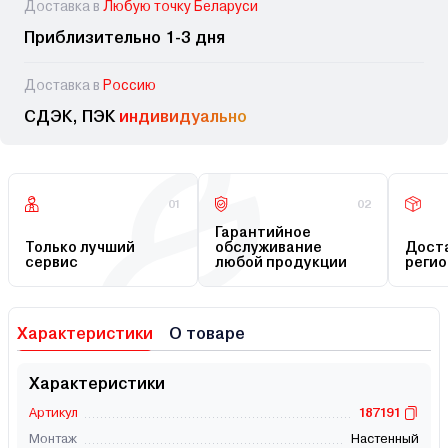
Доставка в
Любую точку Беларуси
Приблизительно 1-3 дня
Доставка в
Россию
СДЭК, ПЭК
индивидуально
01
02
Гарантийное
Только лучший
обслуживание
Доста
сервис
любой продукции
регио
Характеристики
О товаре
Характеристики
Артикул
187191
Монтаж
Настенный