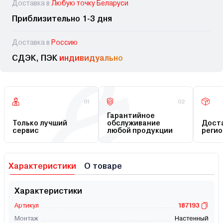
Доставка в
Любую точку Беларуси
Приблизительно 1-3 дня
Доставка в
Россию
СДЭК, ПЭК
индивидуально
01
02
Гарантийное
Только лучший
обслуживание
Доста
сервис
любой продукции
регио
Характеристики
О товаре
Характеристики
Артикул
187193
Монтаж
Настенный