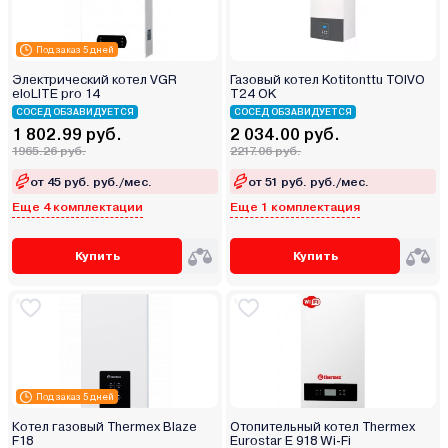
Под заказ 5 дней
Электрический котел VGR
Газовый котел Kotitonttu TOIVO
eloLITE pro 14
T24 OK
СОСЕД ОБЗАВИДУЕТСЯ
СОСЕД ОБЗАВИДУЕТСЯ
1 802.99 руб.
2 034.00 руб.
1965.26 руб.
2217.06 руб.
от 45 руб. руб./мес.
от 51 руб. руб./мес.
Еще 4 комплектации
Еще 1 комплектация
Купить
Купить
Под заказ 5 дней
Котел газовый Thermex Blaze
Отопительный котел Thermex
F18
Eurostar E 918 Wi-Fi