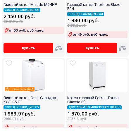
Газовый котел Mizudo M24HP
Газовый котел Thermex Blaze
F24
СОСЕД ОБЗАВИДУЕТСЯ
СОСЕД ОБЗАВИДУЕТСЯ
2 150.00 руб.
1 980.00 руб.
2343.5 руб.
2158.2 руб.
от 53 руб. руб./мес.
от 49 руб. руб./мес.
Купить
Купить
Под заказ 5 дней
Газовый котел Очаг Стандарт
Котел газовый Ferroli Torino
КСГ-25 Е
Classic 20
СОСЕД ОБЗАВИДУЕТСЯ
ДОСТАВИМ ПО МИНСКУ БЕСПЛАТНО
1 989.97 руб.
1 870.00 руб.
2169.07 руб.
2038.3 руб.
от 49 руб. руб./мес.
от 47 руб. руб./мес.