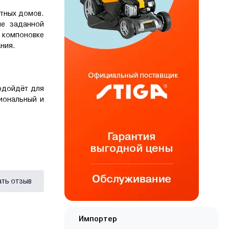
стных домов.
ие заданной
 компоновке
ания.
одойдёт для
иональный и
ать отзыв
Импортер