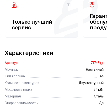
01
Гаран
Только лучший
обслу
сервис
проду
Характеристики
Артикул
171748
Монтаж
Настенный
Тип топлива
Газ
Количество контуров
Двухконтурный
Мощность (max)
24 кВт
Материал
Сталь
Энергозависимость
Да