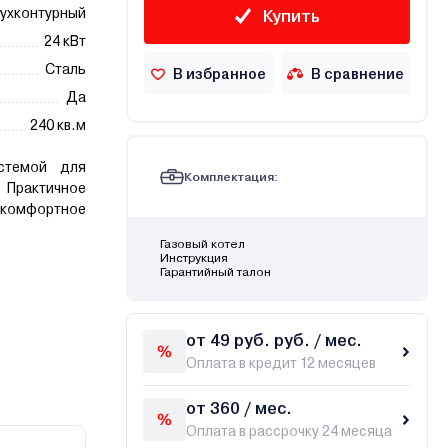
ухконтурный
Купить
24 кВт
Сталь
В избранное
В сравнение
Да
240 кв.м
стемой для
Комплектация:
 Практичное
 комфортное
Газовый котел
Инструкция
Гарантийный талон
от 49 руб. руб. / мес.
Оплата в кредит 12 месяцев
от 360 / мес.
Оплата в рассрочку 24 месяца