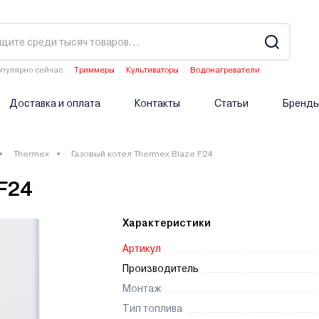
пулярно сейчас
Триммеры
Культиваторы
Водонагреватели
Двигатели мотоблоков
Опрыскиватели аккумуляторные
Доставка и оплата
Контакты
Статьи
Бренд
Thermex
Газовый котел Thermex Blaze F24
F24
Характеристики
Артикул
Производитель
Монтаж
Тип топлива