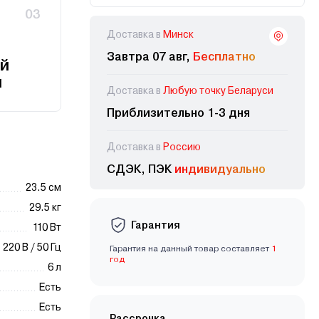
03
Доставка в
Минск
Завтра 07 авг,
Бесплатно
й
и
Доставка в
Любую точку Беларуси
Приблизительно 1-3 дня
Доставка в
Россию
СДЭК, ПЭК
индивидуально
23.5 см
29.5 кг
Гарантия
110 Вт
220 В / 50 Гц
Гарантия на данный товар составляет
1
год
6 л
Есть
Есть
Рассрочка