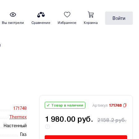
Войти
Вы смотрели
Сравнение
Избранное
Корзина
ы
Артикул
171748
Товар в наличии
171748
Thermex
1 980.00 руб.
2158.2 руб.
Настенный
Газ