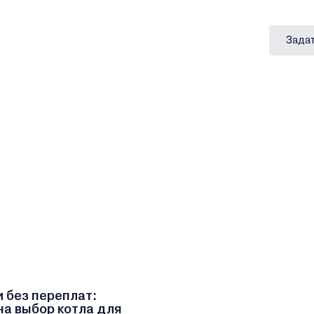
Задат
и без переплат:
на выбор котла для