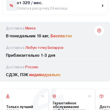
от 329 / мес.
Оплата в рассрочку 24 месяца
Доставка в
Минск
В понедельник 10 авг,
Бесплатно
Доставка в
Любую точку Беларуси
Приблизительно 1-3 дня
Доставка в
Россию
СДЭК, ПЭК
индивидуально
01
02
Гарантийное
Только лучший
обслуживание
Доста