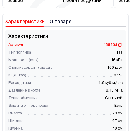
сервис
любой продукции
регио
Характеристики
О товаре
Характеристики
Артикул
138808
Тип топлива
Газ
Мощность (max)
16 кВт
Отапливаемая площадь
160 кв.м
КПД (газ)
87 %
Расход газа
1.9 куб.м/час
Давление в котле
0.15 МПа
Теплообменник
Стальной
Защита от перегрева
Есть
Высота
79 см
Ширина
67 см
Глубина
40 см