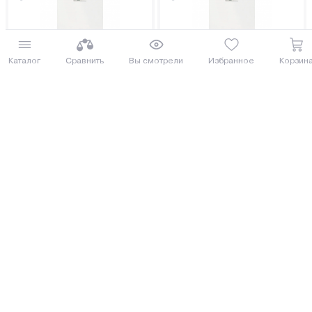
Каталог
Сравнить
Вы смотрели
Избранное
Корзин
Электрический котел Kotitonttu
Электрический котел Kotitonttu
Ainova QM-14
Ainova QM-12
СОСЕД ОБЗАВИДУЕТСЯ
СОСЕД ОБЗАВИДУЕТСЯ
1 694.00 руб.
1 689.00 руб.
1846.46 руб.
1841.01 руб.
от 42 руб. руб./мес.
от 42 руб. руб./мес.
Еще 2 комплектации
Еще 1 комплектация
Купить
Купить