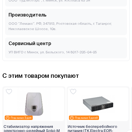
ООО “Гуд Моторс”, г. Минск, ул. Я.Коласа 63 3н
Производитель
ООО "Лемакс". РФ, 347913, Ростовская область, г. Таганрог,
Николаевское Шоссе, 10в.
Сервисный центр
УП ВИГО г. Минск, ул. Бельского, 14 8017-205-04-05
С этим товаром покупают
Под заказ 3 дня
Под заказ 5 дней
Стабилизатор напряжения
Источник бесперебойного
электронно-релейный Solpi-M
питания ITK Electra EOR-