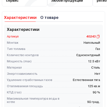
сервис
любой продукции
регио
Характеристики
О товаре
Характеристики
Артикул
40243
Монтаж
Напольный
Тип топлива
Газ
Количество контуров
Одноконтурный
Мощность (max)
12.5 кВт
Материал
Сталь
Энергозависимость
Нет
Удаление отработанных газов
Естественная тяга
Отапливаемая площадь
125 кв.м
КПД (газ)
90 %
Максимальная температура воды в
котле
90 град.