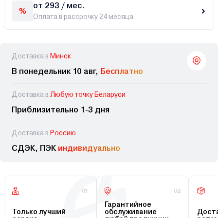
от 293 / мес.
Оплата в рассрочку 24 месяца
Доставка в
Минск
В понедельник 10 авг,
Бесплатно
Доставка в
Любую точку Беларуси
Приблизительно 1-3 дня
Доставка в
Россию
СДЭК, ПЭК
индивидуально
01
02
Гарантийное
Только лучший
обслуживание
Доста