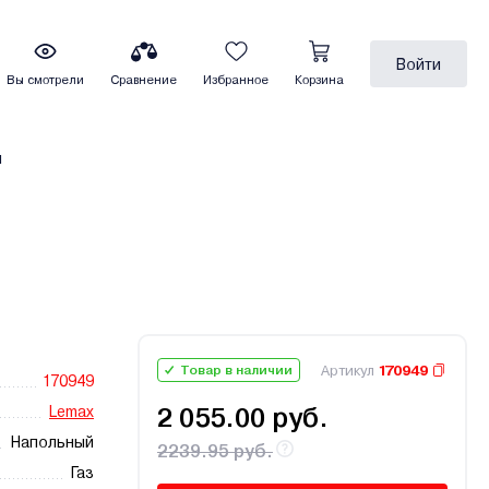
Войти
Вы смотрели
Сравнение
Избранное
Корзина
ы
Артикул
170949
Товар в наличии
170949
Lemax
2 055.00 руб.
Напольный
2239.95 руб.
Газ