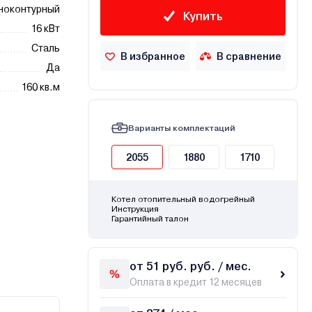
ноконтурный
Купить
16 кВт
Сталь
В избранное
В сравнение
Да
160 кв.м
Варианты комплектаций
2055
1880
1710
Котел отопительный водогрейный
Инструкция
Гарантийный талон
от 51 руб. руб. / мес.
Оплата в кредит 12 месяцев