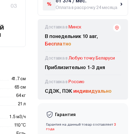
от 374 / мес.
03
Оплата в рассрочку 24 месяца
й
Доставка в
Минск
и
В понедельник 10 авг,
Бесплатно
Доставка в
Любую точку Беларуси
Приблизительно 1-3 дня
41.7 см
Доставка в
Россию
65 см
СДЭК, ПЭК
индивидуально
64 кг
21 л
Гарантия
1.5 м3/ч
Гарантия на данный товар составляет
3
110 °С
года
Есть