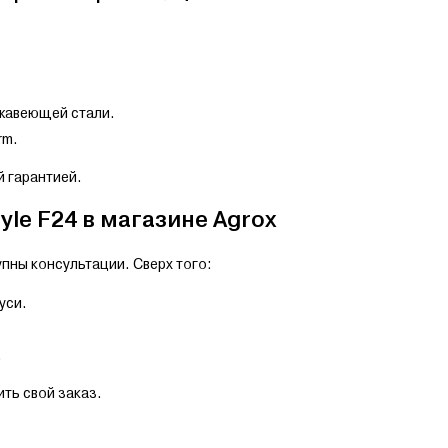
жавеющей стали.
rm.
 гарантией.
yle F24 в магазине Agrox
пны консультации. Сверх того:
уси.
.
ть свой заказ.