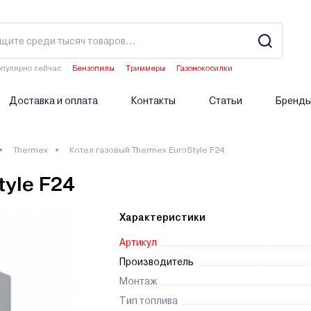
пулярно сейчас
Бензопилы
Триммеры
Газонокосилки
Водонагреватели
Двигатели мотоблоков
Доставка и оплата
Контакты
Статьи
Бренд
Thermex
Котел газовый Thermex EuroStyle F24
yle F24
Характеристики
Артикул
Производитель
Монтаж
Тип топлива