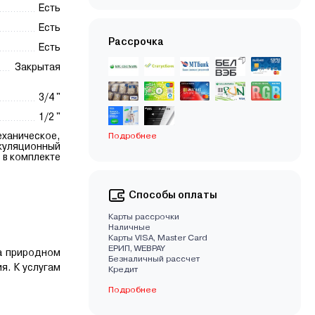
Есть
Есть
Рассрочка
Есть
Закрытая
3/4 "
1/2 "
еханическое,
Подробнее
ркуляционный
 в комплекте
Способы оплаты
Карты рассрочки
Наличные
Карты VISA, Master Card
EРИП, WEBPAY
а природном
Безналичный рассчет
я. К услугам
Кредит
Подробнее