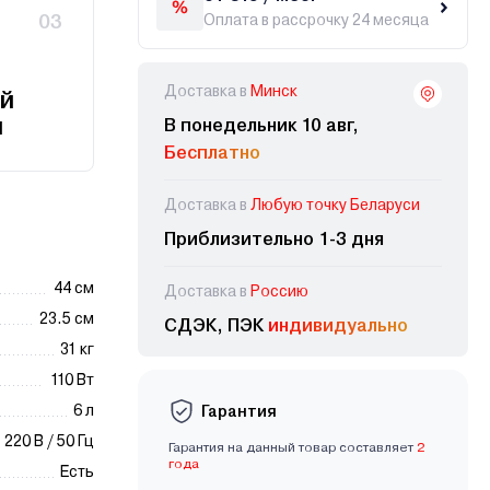
03
Оплата в рассрочку 24 месяца
Доставка в
Минск
й
и
В понедельник 10 авг,
Бесплатно
Доставка в
Любую точку Беларуси
Приблизительно 1-3 дня
44 см
Доставка в
Россию
23.5 см
СДЭК, ПЭК
индивидуально
31 кг
110 Вт
6 л
Гарантия
220 В / 50 Гц
Гарантия на данный товар составляет
2
года
Есть