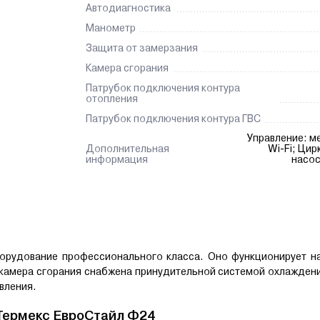
Автодиагностика
Манометр
Защита от замерзания
Камера сгорания
Патрубок подключения контура
отопления
Патрубок подключения контура ГВС
Управление: м
Дополнительная
Wi-Fi; Ци
информация
насос
борудование профессионального класса. Оно функционирует н
я камера сгорания снабжена принудительной системой охлаждени
вления.
 Термекс ЕвроСтайл Ф24