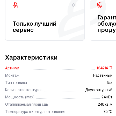
01
Гаран
Только лучший
обслу
сервис
проду
Характеристики
Артикул
134214
Монтаж
Настенный
Тип топлива
Газ
Количество контуров
Двухконтурный
Мощность (max)
24 кВт
Отапливаемая площадь
240 кв.м
Температура в контуре отопления
85 °C