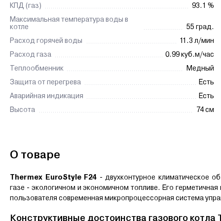
КПД (газ)
93.1 %
Максимальная температура воды в
котле
55 град.
Расход горячей воды
11.3 л/мин
Расход газа
0.99 куб.м/час
Теплообменник
Медный
Защита от перегрева
Есть
Аварийная индикация
Есть
Высота
74 см
О товаре
Thermex EuroStyle F24
- двухконтурное климатическое о
газе - экологичном и экономичном топливе. Его герметична
пользователя современная микропроцессорная система упра
Конструктивные достоинства газового котла