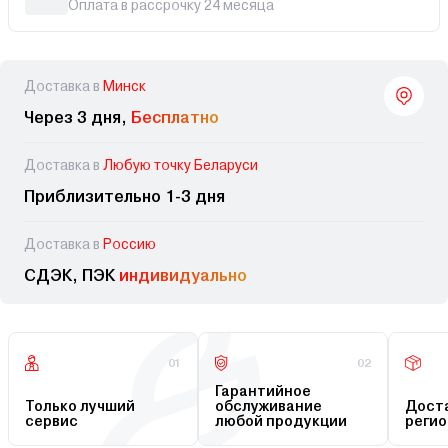
Оплата в рассрочку 24 месяца
Доставка в
Минск
Через 3 дня,
Бесплатно
Доставка в
Любую точку Беларуси
Приблизительно 1-3 дня
Доставка в
Россию
СДЭК, ПЭК
индивидуально
01
02
Гарантийное
Только лучший
обслуживание
Доста
сервис
любой продукции
регио