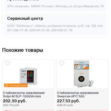
ЭТК «Энергия». 129347, Россия, г. Москва, ул. Егора Абакумова, 10
Сервисный центр
ООО "ОмЭнерго", г.Минск, ул.Каменногорская, д.47, оф. 120, тел:
017-248-77-45, 029-341-31-35, 029-560-01-79.
Похожие товары
Под заказ 3 дня
Стабилизатор напряжения
Стабилизатор напряжения
Solpi-M SLP-1000VA mini
Энергия APC 500
202.50 руб.
227.53 руб.
220.73 руб.
248.01 руб.