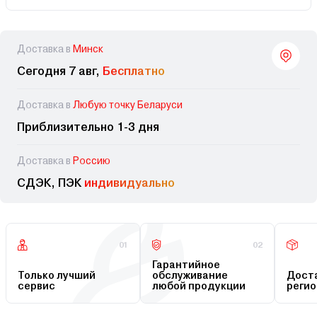
Доставка в
Минск
Сегодня 7 авг,
Бесплатно
Доставка в
Любую точку Беларуси
Приблизительно 1-3 дня
Доставка в
Россию
СДЭК, ПЭК
индивидуально
01
02
Гарантийное
Только лучший
обслуживание
Доста
сервис
любой продукции
регио