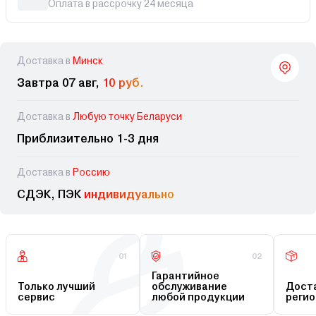
Оплата в рассрочку 24 месяца
Доставка в
Минск
Завтра 07 авг,
10 руб.
Доставка в
Любую точку Беларуси
Приблизительно 1-3 дня
Доставка в
Россию
СДЭК, ПЭК
индивидуально
01
02
Гарантийное
Только лучший
обслуживание
Доста
сервис
любой продукции
регио