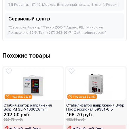
ТД Ресанта, 117149, Москва, Внутренний пр-д, д. 8, стр. 4, Россия.
Сервисный центр
"Сервисный центр ""Техно ZOO"" Адрес: РБ, г.Минск, ул.
Притыцкого 62/5. Тел.: (017) 363-95-71 Сайт: tehnozoo.by"
Похожие товары
Под заказ 3 дня
Под заказ 5 дней
Стабилизатор напряжения
Стабилизатор напряжения Зубр
Solpi-M SLP-1000VA mini
Профессионал 59381-0.5
202.50 руб.
168.70 руб.
220.73 руб.
183.88 руб.
от 5 руб. руб./мес.
от 5 руб. руб./мес.