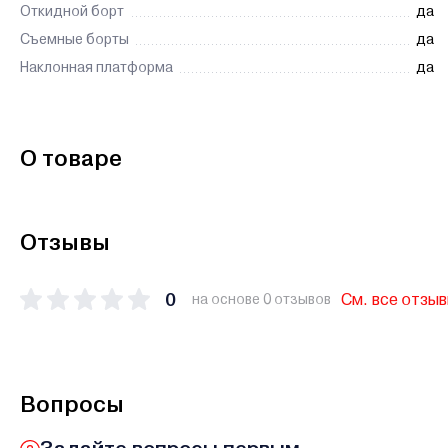
Откидной борт
да
Съемные борты
да
Наклонная платформа
да
О товаре
Отзывы
0
См. все отзы
на основе 0 отзывов
Вопросы