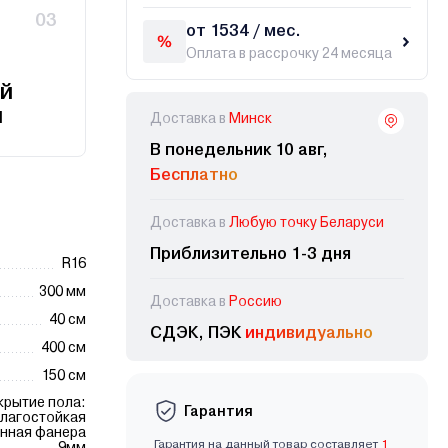
03
от 1534 / мес.
Оплата в рассрочку 24 месяца
й
и
Доставка в
Минск
В понедельник 10 авг,
Бесплатно
Доставка в
Любую точку Беларуси
Приблизительно 1-3 дня
R16
300 мм
Доставка в
Россию
40 см
СДЭК, ПЭК
индивидуально
400 см
150 см
крытие пола:
Гарантия
лагостойкая
нная фанера
Гарантия на данный товар составляет
1
9мм