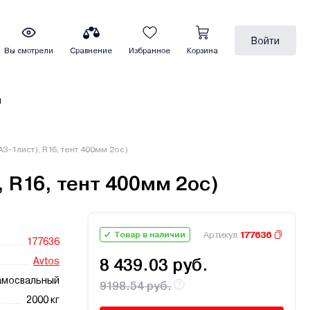
Войти
Вы смотрели
Сравнение
Избранное
Корзина
ы
З-1лист), R16, тент 400мм 2ос)
 R16, тент 400мм 2ос)
Артикул
177636
Товар в наличии
177636
Avtos
8 439.03 руб.
амосвальный
9198.54 руб.
2000 кг