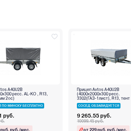
vtos A40U2B
Прицеп Avtos A40U2B
0х300 ресс. AL-KO , R13,
(4000х2000х300 ресс.
мм 2ос)
3302(ГАЗ-1лист), R13, тен
2ос)
 ПО МИНСКУ БЕСПЛАТНО
СОСЕД ОБЗАВИДУЕТСЯ
1 руб.
9 265.55 руб.
уб.
10099.45 руб.
 руб. руб./мес.
от 229 руб. руб./мес.