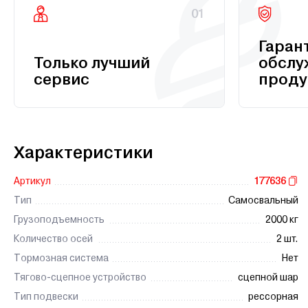
01
Гаран
Только лучший
обслу
сервис
проду
Характеристики
Артикул
177636
Тип
Самосвальный
Грузоподъемность
2000 кг
Количество осей
2 шт.
Тормозная система
Нет
Тягово-сцепное устройство
сцепной шар
Тип подвески
рессорная