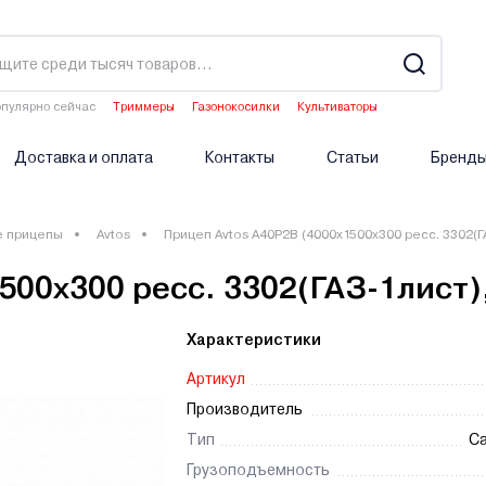
пулярно сейчас
Триммеры
Газонокосилки
Культиваторы
Двигатели мотоблоков
Опрыскиватели аккумуляторные
Доставка и оплата
Контакты
Статьи
Бренд
е прицепы
Avtos
Прицеп Avtos A40P2B (4000х1500х300 ресс. 3302(ГА
00х300 ресс. 3302(ГАЗ-1лист),
Характеристики
Артикул
Производитель
Тип
С
Грузоподъемность