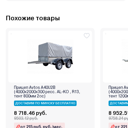
Похожие товары
Прицеп Avtos A40U2B
Прицеп A
(4000х2000х300 ресс. AL-KO , R13,
(4000х200
тент 800мм 2ос)
тент 1200
ДОСТАВИМ ПО МИНСКУ БЕСПЛАТНО
ДОСТАВИМ
8 718.46 руб.
8 952.5
9503.12 руб.
9758.24 р
от 215 руб. руб./мес.
от 221