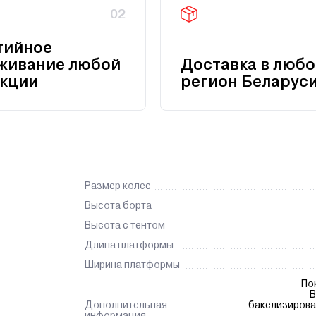
02
тийное
живание любой
Доставка в любо
кции
регион Беларус
Размер колес
Высота борта
Высота с тентом
Длина платформы
Ширина платформы
По
В
Дополнительная
бакелизирова
информация