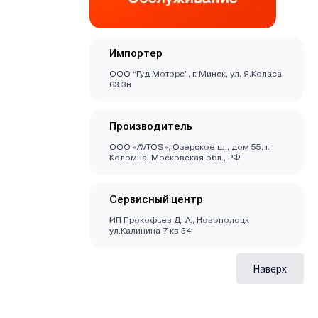
Импортер
ООО “Гуд Моторс”, г. Минск, ул. Я.Коласа
63 3н
Производитель
ООО «AVTOS», Озерское ш., дом 55, г.
Коломна, Московская обл., РФ
Сервисный центр
ИП Прокофьев Д. А., Новополоцк
ул.Калинина 7 кв 34
Наверх