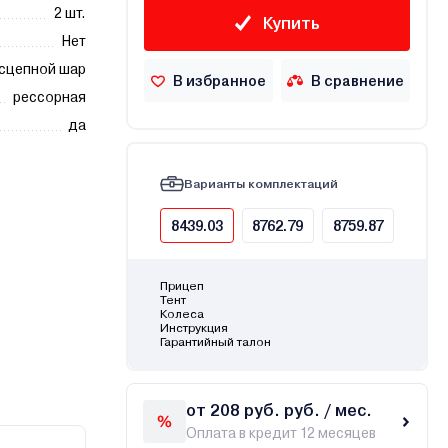
2 шт.
Купить
Нет
сцепной шар
В избранное
В сравнение
рессорная
да
Варианты комплектаций
8439.03
8762.79
8759.87
Прицеп
Тент
Колеса
Инструкция
Гарантийный талон
от 208 руб. руб. / мес.
Оплата в кредит 12 месяцев