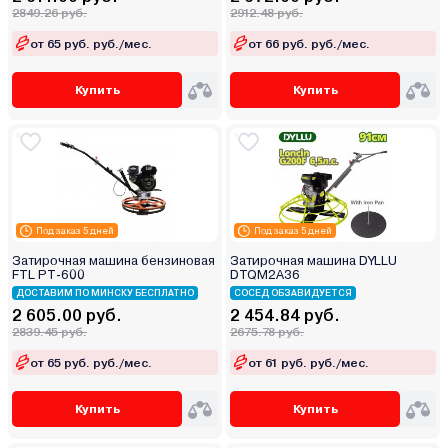
2849.26 руб.
2912.48 руб.
от 65 руб. руб./мес.
от 66 руб. руб./мес.
Купить
Купить
Под заказ 5 дней
Под заказ 5 дней
Затирочная машина бензиновая
Затирочная машина DYLLU
FTL PT-600
DTQM2A36
ДОСТАВИМ ПО МИНСКУ БЕСПЛАТНО
СОСЕД ОБЗАВИДУЕТСЯ
2 605.00 руб.
2 454.84 руб.
2839.45 руб.
2675.78 руб.
от 65 руб. руб./мес.
от 61 руб. руб./мес.
Купить
Купить