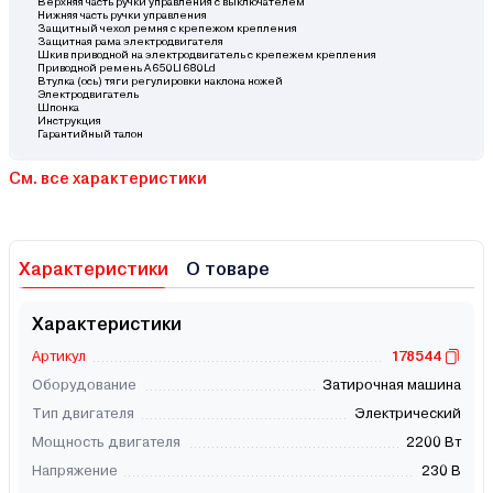
Верхняя часть ручки управления с выключателем
Нижняя часть ручки управления
Защитный чехол ремня с крепежом крепления
Защитная рама электродвигателя
Шкив приводной на электродвигатель с крепежем крепления
Приводной ремень A 650LI 680Ld
Втулка (ось) тяги регулировки наклона ножей
Электродвигатель
Шпонка
Инструкция
Гарантийный талон
См. все характеристики
Характеристики
О товаре
Характеристики
Артикул
178544
Оборудование
Затирочная машина
Тип двигателя
Электрический
Мощность двигателя
2200 Вт
Напряжение
230 В