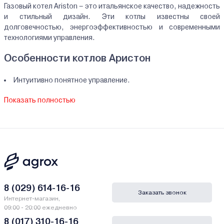
Газовый котел Ariston – это итальянское качество, надежность
и стильный дизайн. Эти котлы известны своей
долговечностью, энергоэффективностью и современными
технологиями управления.
Особенности котлов Аристон
Интуитивно понятное управление.
Высокий КПД – до 94%.
Показать полностью
Подходят для квартир и домов любого размера.
Наличие двухконтурных моделей для ГВС.
Популярные модели
Наиболее востребованные котлы –
Ariston Clas One 24
,
Ariston
Genus One 24
и другие. Все модели соответствуют
европейским стандартам качества.
8 (029) 614-16-16
Заказать звонок
Интернет-магазин,
09:00 - 20:00 ежедневно
8 (017) 310-16-16