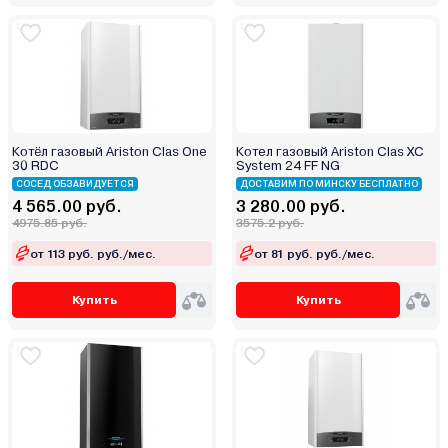
Stout
TECLine
Tenko
Teplodom
Termet
Котёл газовый Ariston Clas One
Котел газовый Ariston Clas XC
Termica
30 RDC
System 24 FF NG
Thermex
СОСЕД ОБЗАВИДУЕТСЯ
ДОСТАВИМ ПО МИНСКУ БЕСПЛАТНО
4 565.00 руб.
3 280.00 руб.
TIS
4975.85 руб.
3575.2 руб.
Vaillant
от 113 руб. руб./мес.
от 81 руб. руб./мес.
Vargaz
VGR
Купить
Купить
Viadrus
Viessmann
Warmtech
Wespe Heizung
Wolf