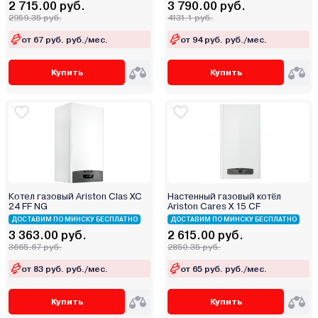
2 715.00 руб.
3 790.00 руб.
Midea
2959.35 руб.
4131.1 руб.
Mizudo
от 67 руб. руб./мес.
от 94 руб. руб./мес.
MORA-TOP
Navien
Купить
Купить
Neva
Oasis
Opop
RGA
Rihters
Rispa
Котел газовый Ariston Clas XC
Настенный газовый котёл
Rizon
24 FF NG
Ariston Cares X 15 CF
Rugas
ДОСТАВИМ ПО МИНСКУ БЕСПЛАТНО
ДОСТАВИМ ПО МИНСКУ БЕСПЛАТНО
3 363.00 руб.
2 615.00 руб.
Sakovich
3665.67 руб.
2850.35 руб.
Sas
от 83 руб. руб./мес.
от 65 руб. руб./мес.
Sime
Skat
Купить
Купить
Stoker