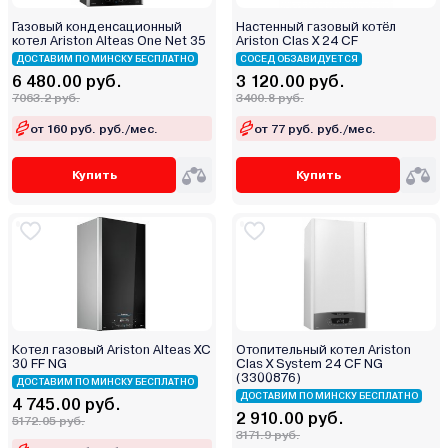
Zenet
Газовый конденсационный
Настенный газовый котёл
Zerten
котел Ariston Alteas One Net 35
Ariston Clas X 24 CF
ДОСТАВИМ ПО МИНСКУ БЕСПЛАТНО
Zota
СОСЕД ОБЗАВИДУЕТСЯ
6 480.00 руб.
3 120.00 руб.
Атем-Франк
7063.2 руб.
3400.8 руб.
Бастион
от 160 руб. руб./мес.
от 77 руб. руб./мес.
Боринское
Кировский завод
Купить
Купить
Китай
Лемакс
Маяк
Мимакс
Мозырьсельмаш
НМК
Котел газовый Ariston Alteas XC
Отопительный котел Ariston
ООО "БелКомин"
30 FF NG
Clas X System 24 CF NG
(3300876)
ДОСТАВИМ ПО МИНСКУ БЕСПЛАТНО
Очаг
ДОСТАВИМ ПО МИНСКУ БЕСПЛАТНО
4 745.00 руб.
Ратон
2 910.00 руб.
5172.05 руб.
3171.9 руб.
Ресанта