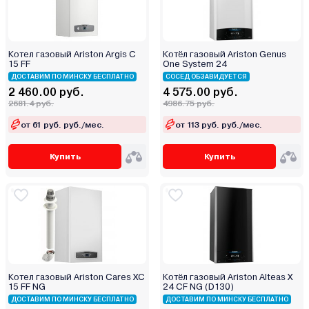
Galmet
Greolit
GTM
Котел газовый Ariston Argis C
Котёл газовый Ariston Genus
Haier
15 FF
One System 24
Hubert
ДОСТАВИМ ПО МИНСКУ БЕСПЛАТНО
СОСЕД ОБЗАВИДУЕТСЯ
2 460.00 руб.
4 575.00 руб.
Immergas
2681.4 руб.
4986.75 руб.
Ken
от 61 руб. руб./мес.
от 113 руб. руб./мес.
Kentatsu
Kiturami
Купить
Купить
Kospel
Kotitonttu
Krats
Lamborghini
Lavoro
Lemax
Котел газовый Ariston Cares XC
Котёл газовый Ariston Alteas X
LTEC
15 FF NG
24 CF NG (D130)
METEOR Thermo
ДОСТАВИМ ПО МИНСКУ БЕСПЛАТНО
ДОСТАВИМ ПО МИНСКУ БЕСПЛАТНО