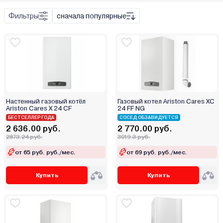
Bosch (Бош)
Фильтры
сначала популярные
Buderus
Настенный
Buran
Напольный
Burnit
Daewoo
De Dietrich
Твердое
Defro
Жидкое
Настенный газовый котёл
Газовый котел Ariston Cares XC
Devotion
Ariston Cares X 24 CF
Газ
24 FF NG
Drew-Met
БЕСТСЕЛЛЕР ГОДА
СОСЕД ОБЗАВИДУЕТСЯ
Сеть
2 636.00 руб.
2 770.00 руб.
E.C.A
2873.24 руб.
3019.3 руб.
Elco
от 65 руб. руб./мес.
от 69 руб. руб./мес.
ElectroVeL
Expert
Купить
Купить
Federica Bugatti
Ferroli
Fondital