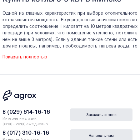
Одной из главных характеристик при выборе отопительного
котла является мощность. Ее усредненные значения помогает
определить соотношение 1 киловатт на 10 метров квадратных
площади (при условиях, что помещение утеплено, потолки в
нем не выше 3 метров). Если у здания тонкие стены или есть
другие нюансы, например, необходимость нагрева воды, то
мощность можно смело увеличивать. Если ваша цель –
Показать полностью
обогрев 60-90 метров квадратных, то вам подойдут котлы
мощностью 6-9 кВт.
Какими бывают котлы мощностью 6-9 кВт?
Чаще всего люди хотят купить газовый котел 7 кВт и другой
мощности.
Газовые модели
– находка, если есть газопровод.
Автоматическое управление, отличный КПД, доступность. Но
установку нужно согласовывать.
8 (029) 614-16-16
Второй по популярности –
электрический котел
. Купить
Заказать звонок
Интернет-магазин,
котел электрический 6-9 квт лучше тем, у кого в приоритете
безопасность: нет горения, не нужен дымоход. Для такого
09:00 - 20:00 ежедневно
устройства характерны отличная управляемость, малые
8 (017) 310-16-16
габариты, из минусов – нагрузка на электросеть и
Написать нам
дороговизна (расходы на электроэнергию).
Розничный магазин,