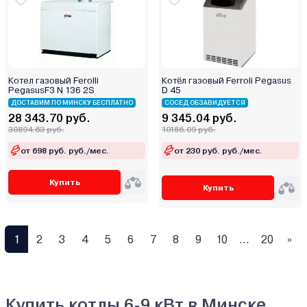
Котел газовый Ferolli
Котёл газовый Ferroli Pegasus
PegasusF3 N 136 2S
D 45
ДОСТАВИМ ПО МИНСКУ БЕСПЛАТНО
СОСЕД ОБЗАВИДУЕТСЯ
28 343.70 руб.
9 345.04 руб.
30894.63 руб.
10186.09 руб.
от 698 руб. руб./мес.
от 230 руб. руб./мес.
Купить
Купить
1
2
3
4
5
6
7
8
9
10
...
20
»
Купить котлы 6-9 кВт в Минске