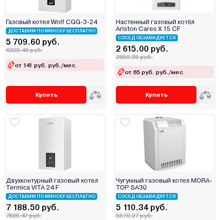
Газовый котел Wolf CGG-3-24
Настенный газовый котёл
Ariston Cares X 15 CF
ДОСТАВИМ ПО МИНСКУ БЕСПЛАТНО
СОСЕД ОБЗАВИДУЕТСЯ
5 709.60 руб.
2 615.00 руб.
6223.46 руб.
2850.35 руб.
от 141 руб. руб./мес.
от 65 руб. руб./мес.
Купить
Купить
Двухконтурный газовый котел
Чугунный газовый котел MORA-
Termica VITA 24 F
TOP SA30
ДОСТАВИМ ПО МИНСКУ БЕСПЛАТНО
СОСЕД ОБЗАВИДУЕТСЯ
7 188.50 руб.
5 110.34 руб.
7835.47 руб.
5570.27 руб.