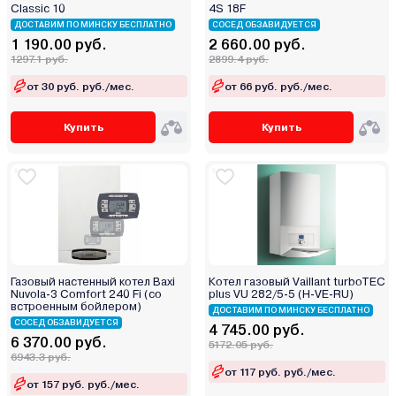
Classic 10
4S 18F
ДОСТАВИМ ПО МИНСКУ БЕСПЛАТНО
СОСЕД ОБЗАВИДУЕТСЯ
1 190.00 руб.
2 660.00 руб.
1297.1 руб.
2899.4 руб.
от 30 руб. руб./мес.
от 66 руб. руб./мес.
Купить
Купить
Газовый настенный котел Baxi
Котел газовый Vaillant turboTEC
Nuvola-3 Comfort 240 Fi (со
plus VU 282/5-5 (H-VE-RU)
встроенным бойлером)
ДОСТАВИМ ПО МИНСКУ БЕСПЛАТНО
СОСЕД ОБЗАВИДУЕТСЯ
4 745.00 руб.
6 370.00 руб.
5172.05 руб.
6943.3 руб.
от 117 руб. руб./мес.
от 157 руб. руб./мес.