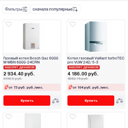
Bosch (Бош)
Фильтры
сначала популярные
Buderus
Настенный
Buran
Напольный
Burnit
Daewoo
De Dietrich
Твердое
Defro
Жидкое
Газовый котел Bosch Gaz 6000
Котел газовый Vaillant turboTEC
Devotion
W WBN 6000-24CRN
Газ
pro VUW 242/ 5-3
Drew-Met
ФАВОРИТ ДАЧНИКОВ
ФАВОРИТ ДАЧНИКОВ
Сеть
2 934.40 руб.
4 186.00 руб.
E.C.A
3198.5 руб.
4562.74 руб.
Elco
от 73 руб. руб./мес.
от 104 руб. руб./мес.
ElectroVeL
Expert
Купить
Купить
Federica Bugatti
Ferroli
Fondital