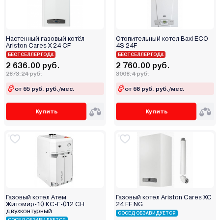
Galmet
Greolit
GTM
Настенный газовый котёл
Отопительный котел Baxi ECO
Haier
Ariston Cares X 24 CF
4S 24F
Hubert
БЕСТСЕЛЛЕР ГОДА
БЕСТСЕЛЛЕР ГОДА
2 636.00 руб.
2 760.00 руб.
Immergas
2873.24 руб.
3008.4 руб.
Ken
от 65 руб. руб./мес.
от 68 руб. руб./мес.
Kentatsu
Kiturami
Купить
Купить
Kospel
Kotitonttu
Krats
Lamborghini
Lavoro
Lemax
Газовый котел Атем
Газовый котел Ariston Cares XC
LTEC
Житомир-10 КС-Г-012 СН
24 FF NG
двухконтурный
METEOR Thermo
СОСЕД ОБЗАВИДУЕТСЯ