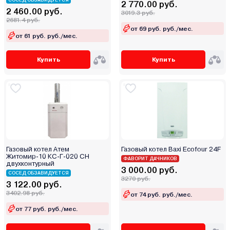
СОСЕД ОБЗАВИДУЕТСЯ
2 770.00 руб.
Midea
2 460.00 руб.
3019.3 руб.
2681.4 руб.
Mizudo
от 69 руб. руб./мес.
MORA-TOP
от 61 руб. руб./мес.
Navien
Купить
Купить
Neva
Oasis
Opop
RGA
Rihters
Rispa
Rizon
Газовый котел Атем
Газовый котел Baxi Ecofour 24F
Житомир-10 КС-Г-020 СН
Rugas
ФАВОРИТ ДАЧНИКОВ
двухконтурный
3 000.00 руб.
Sakovich
СОСЕД ОБЗАВИДУЕТСЯ
3270 руб.
3 122.00 руб.
Sas
3402.98 руб.
от 74 руб. руб./мес.
Sime
от 77 руб. руб./мес.
Skat
Stoker