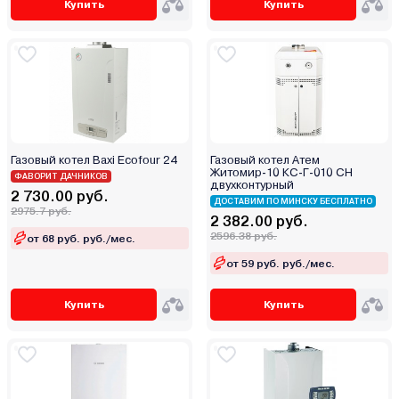
Купить
Купить
Stout
TECLine
Tenko
Teplodom
Termet
Termica
Газовый котел Baxi Ecofour 24
Газовый котел Атем
Thermex
Житомир-10 КС-Г-010 СН
ФАВОРИТ ДАЧНИКОВ
двухконтурный
TIS
2 730.00 руб.
ДОСТАВИМ ПО МИНСКУ БЕСПЛАТНО
2975.7 руб.
Vaillant
2 382.00 руб.
2596.38 руб.
Vargaz
от 68 руб. руб./мес.
VGR
от 59 руб. руб./мес.
Viadrus
Купить
Купить
Viessmann
Warmtech
Wespe Heizung
Wolf