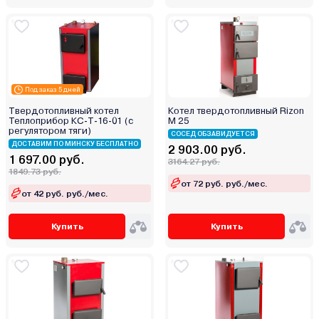
Эрдо
Под заказ 5 дней
Твердотопливный котел
Котел твердотопливный Rizon
Теплоприбор КС-Т-16-01 (с
M 25
регулятором тяги)
СОСЕД ОБЗАВИДУЕТСЯ
ДОСТАВИМ ПО МИНСКУ БЕСПЛАТНО
2 903.00 руб.
1 697.00 руб.
3164.27 руб.
1849.73 руб.
от 72 руб. руб./мес.
от 42 руб. руб./мес.
Купить
Купить