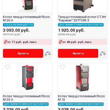
Zenet
Zerten
Zota
Котел твердотопливный Rizon
Твердотопливный котел СТЭН
М 20 А
"Каракан" 20ТПЭВ 3
Атем-Франк
СОСЕД ОБЗАВИДУЕТСЯ
ДОСТАВИМ ПО МИНСКУ БЕСПЛАТНО
Бастион
3 093.00 руб.
1 925.00 руб.
3371.37 руб.
2098.25 руб.
Боринское
Кировский завод
от 77 руб. руб./мес.
от 48 руб. руб./мес.
Китай
Купить
Купить
Лемакс
Маяк
Мимакс
Мозырьсельмаш
НМК
ООО "БелКомин"
Очаг
Котел твердотопливный Rizon
Котел твердотопливный Rizon
M 25 A
M 10
Ратон
ДОСТАВИМ ПО МИНСКУ БЕСПЛАТНО
ДОСТАВИМ ПО МИНСКУ БЕСПЛАТНО
Ресанта
3 326.00 руб.
2 038.00 руб.