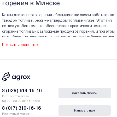
горения в Минске
Котлы длительного горения в большинстве своем работают на
твердом топливе, реже – на твердом топливе и газе. Этот тип
котлов удобен тем, что обеспечивает практически полное
сгорание топлива и разложение продуктов горения, и при этом
потребляет на порядок меньше газа и топливных брикетов или
гранул, чем котлы других типов. В зависимости от модели
Показать полностью
котел может иметь один контур (для отопления дома) или два
контура (для отопления и обеспечения горячим
водоснабжением домов без централизованной подачи
горячей воды).
Как правильно выбрать котел длительного
горения
8 (029) 614-16-16
Мы рекомендуем вам обратить внимание на несколько
Заказать звонок
Интернет-магазин,
ключевых параметров:
09:00 - 20:00 ежедневно
8 (017) 310-16-16
Написать нам
Материал теплообменника.
Розничный магазин,