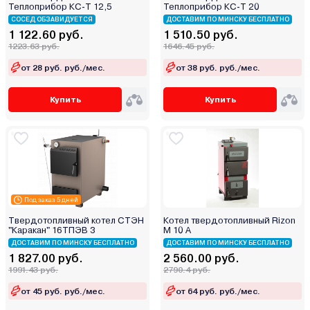
Теплоприбор КС-Т 12,5
Теплоприбор КС-Т 20
Midea
СОСЕД ОБЗАВИДУЕТСЯ
ДОСТАВИМ ПО МИНСКУ БЕСПЛАТНО
Mizudo
1 122.60 руб.
1 510.50 руб.
MORA-TOP
1223.63 руб.
1646.45 руб.
Navien
от 28 руб. руб./мес.
от 38 руб. руб./мес.
Neva
Купить
Купить
Oasis
Opop
RGA
Rihters
Rispa
Rizon
Под заказ 5 дней
Rugas
Твердотопливный котел СТЭН
Котел твердотопливный Rizon
"Каракан" 16ТПЭВ 3
М 10 А
Sakovich
ДОСТАВИМ ПО МИНСКУ БЕСПЛАТНО
ДОСТАВИМ ПО МИНСКУ БЕСПЛАТНО
Sas
1 827.00 руб.
2 560.00 руб.
1991.43 руб.
Sime
2790.4 руб.
Skat
от 45 руб. руб./мес.
от 64 руб. руб./мес.
Stoker