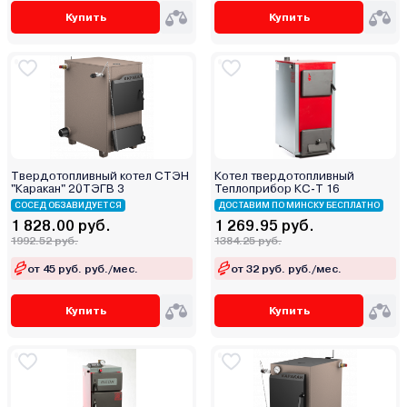
Купить
Купить
Stout
TECLine
Tenko
Teplodom
Termet
Termica
Thermex
Твердотопливный котел СТЭН
Котел твердотопливный
"Каракан" 20ТЭГВ 3
Теплоприбор КС-Т 16
TIS
СОСЕД ОБЗАВИДУЕТСЯ
ДОСТАВИМ ПО МИНСКУ БЕСПЛАТНО
Vaillant
1 828.00 руб.
1 269.95 руб.
1992.52 руб.
1384.25 руб.
Vargaz
VGR
от 45 руб. руб./мес.
от 32 руб. руб./мес.
Viadrus
Купить
Купить
Viessmann
Warmtech
Wespe Heizung
Wolf