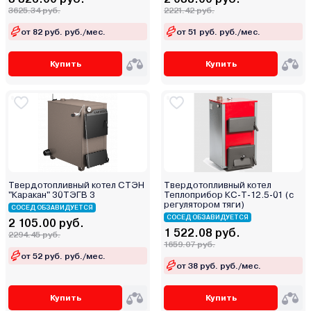
3625.34 руб.
2221.42 руб.
Ресурс
Россия
от 82 руб. руб./мес.
от 51 руб. руб./мес.
Ростовгазоаппарат
Купить
Купить
Сибирь
Сигнал
СТЭН
Теплодар
Теплоприбор
Термокрафт
Термостайл
Твердотопливный котел СТЭН
Твердотопливный котел
"Каракан" 30ТЭГВ 3
Теплоприбор КС-Т-12.5-01 (с
УМТ
регулятором тяги)
СОСЕД ОБЗАВИДУЕТСЯ
Уралец
СОСЕД ОБЗАВИДУЕТСЯ
2 105.00 руб.
1 522.08 руб.
2294.45 руб.
Эван
1659.07 руб.
от 52 руб. руб./мес.
Элвин
от 38 руб. руб./мес.
Электромаш
Энкор
Купить
Купить