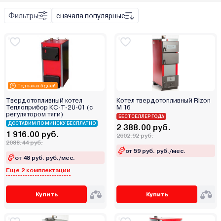
Bosch (Бош)
Фильтры
сначала популярные
Buderus
Настенный
Buran
Напольный
Burnit
Daewoo
De Dietrich
Твердое
Под заказ 5 дней
Defro
Жидкое
Твердотопливный котел
Котел твердотопливный Rizon
Devotion
Теплоприбор КС-Т-20-01 (с
Газ
M 16
регулятором тяги)
Drew-Met
БЕСТСЕЛЛЕР ГОДА
Сеть
ДОСТАВИМ ПО МИНСКУ БЕСПЛАТНО
2 388.00 руб.
E.C.A
1 916.00 руб.
2602.92 руб.
Elco
2088.44 руб.
от 59 руб. руб./мес.
ElectroVeL
от 48 руб. руб./мес.
Expert
Еще 2 комплектации
Federica Bugatti
Купить
Купить
Ferroli
Fondital