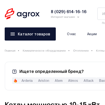
8 (029) 614-16-16
Интернет-магазин
По
Каталог товаров
О нас
Акции
Главная
Климатическое оборудование
Отопление
Котлы
Ищете определенный бренд?
Arderia
Ariston
Atem
Atmos
Attack
Bax
Drew-Met
E.C.A
Elco
ElectroVeL
Expert
Fed
Kiturami
Kospel
Kotitonttu
Krats
Lamborghini
RGA
Rihters
Rispa
Rizon
Rugas
Sakovich
Котлы мощностью 10-15 кВт