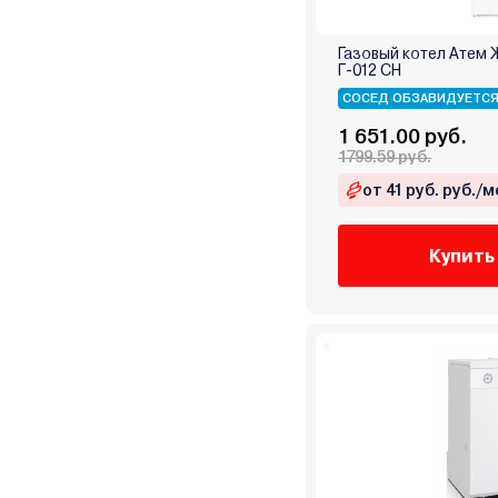
Ресурс
Россия
Газовый котел Атем
Г-012 СН
Ростовгазоаппарат
СОСЕД ОБЗАВИДУЕТС
Сибирь
1 651.00 руб.
Сигнал
1799.59 руб.
СТЭН
от 41 руб. руб./м
Теплодар
Теплоприбор
Купить
Термокрафт
Термостайл
УМТ
Уралец
Эван
Элвин
Электромаш
Энкор
Эрдо