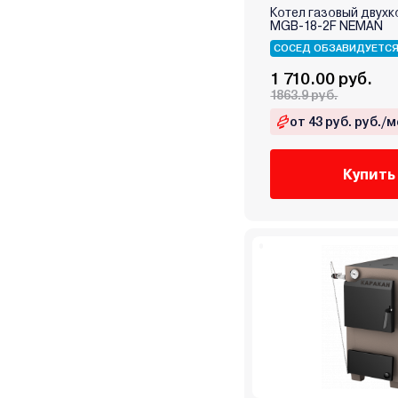
Котел газовый двухк
Stout
MGB-18-2F NEMAN
TECLine
СОСЕД ОБЗАВИДУЕТС
Tenko
1 710.00 руб.
Teplodom
1863.9 руб.
Termet
от 43 руб. руб./м
Termica
Thermex
Купить
TIS
Vaillant
Vargaz
VGR
Viadrus
Viessmann
Warmtech
Wespe Heizung
Wolf