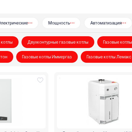
rmtech
Wespe Heizung
Wolf
Zenet
Zerten
Zota
Ат
ш
НМК
ООО "БелКомин"
Очаг
Ратон
Ресанта
Рес
окрафт
Термостайл
УМТ
Уралец
Эван
Элвин
Эл
Электрические
Мощность
Автоматизация
 котлы
Двухконтурные газовые котлы
Газовые котлы
стон
Газовые котлы Иммергаз
Газовые котлы Лемакс