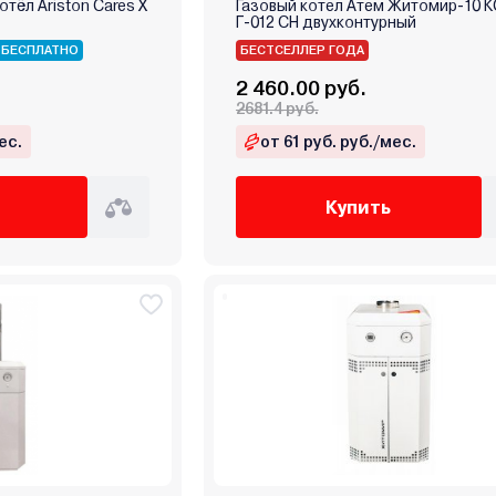
тёл Ariston Cares X
Газовый котел Атем Житомир-10 К
Г-012 СН двухконтурный
 БЕСПЛАТНО
БЕСТСЕЛЛЕР ГОДА
2 460.00 руб.
2681.4 руб.
ес.
от 61 руб. руб./мес.
Купить