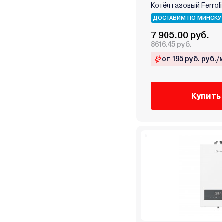
Midea
Котёл газовый Ferrol
Mizudo
ДОСТАВИМ ПО МИНСКУ
MORA-TOP
7 905.00 руб.
Navien
8616.45 руб.
Neva
от 195 руб. руб./
Oasis
Opop
Купить
RGA
Rihters
Rispa
Rizon
Rugas
Sakovich
Sas
Sime
Skat
Stoker