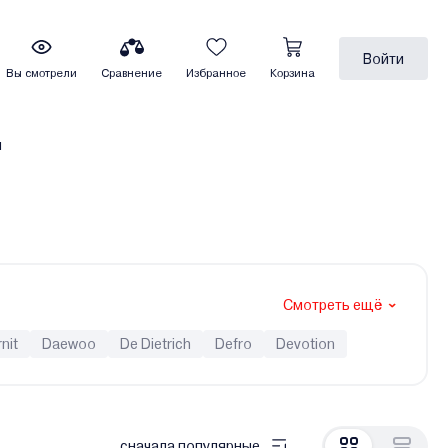
Войти
Вы смотрели
Сравнение
Избранное
Корзина
ы
Смотреть ещё
nit
Daewoo
De Dietrich
Defro
Devotion
aier
Hubert
Immergas
Ken
Kentatsu
o
MORA-TOP
Navien
Neva
Oasis
Opop
eplodom
Termet
Termica
Thermex
TIS
сначала популярные