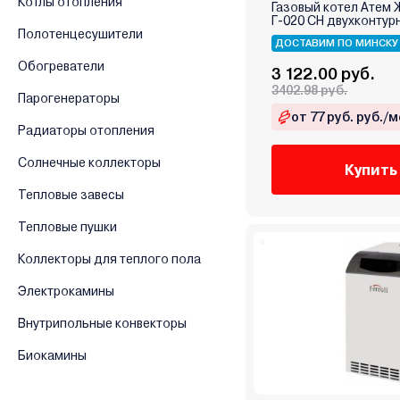
Котлы отопления
Газовый котел Атем 
Greolit
Г-020 СН двухконтур
Полотенцесушители
GTM
ДОСТАВИМ ПО МИНСКУ
Обогреватели
Haier
3 122.00 руб.
3402.98 руб.
Hubert
Парогенераторы
Immergas
от 77 руб. руб./м
Радиаторы отопления
Ken
Солнечные коллекторы
Kentatsu
Купить
Kiturami
Тепловые завесы
Kospel
Тепловые пушки
Kotitonttu
Коллекторы для теплого пола
Krats
Lamborghini
Электрокамины
Lavoro
Внутрипольные конвекторы
Lemax
Биокамины
LTEC
METEOR Thermo