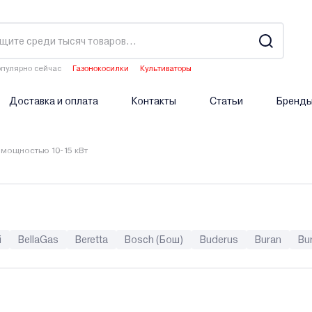
пулярно сейчас
Газонокосилки
Культиваторы
Водонагреватели
Двигатели мотоблоков
Опрыскиватели аккумуляторные
Доставка и оплата
Контакты
Статьи
Бренд
 мощностью 10-15 кВт
i
BellaGas
Beretta
Bosch (Бош)
Buderus
Buran
Bur
erica Bugatti
Ferroli
Fondital
Galmet
Greolit
GTM
H
Lavoro
Lemax
LTEC
METEOR Thermo
Midea
Mizud
Sas
Sime
Skat
Stoker
Stout
TECLine
Tenko
T