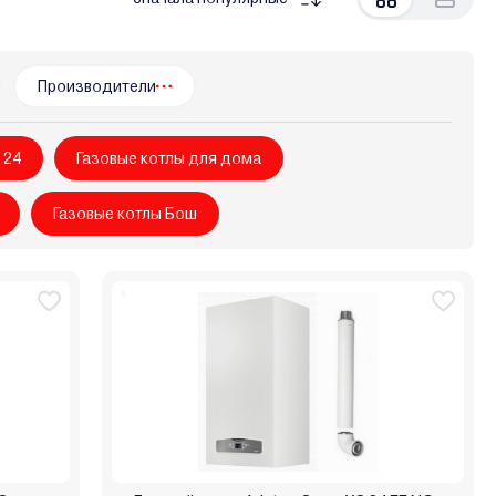
ем-Франк
Бастион
Боринское
Кировский завод
урс
Россия
Ростовгазоаппарат
Сибирь
ектромаш
Энкор
Эрдо
Производители
 24
Газовые котлы для дома
Газовые котлы Бош