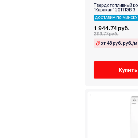
Zenet
Твердотопливный к
Zerten
"Каракан" 20ТПЭВ 3
Zota
ДОСТАВИМ ПО МИНСКУ
Атем-Франк
1 944.74 руб.
Бастион
2119.77 руб.
Боринское
от 48 руб. руб./м
Кировский завод
Китай
Лемакс
Купить
Маяк
Мимакс
Мозырьсельмаш
НМК
ООО "БелКомин"
Очаг
Ратон
Ресанта