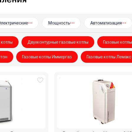
rmtech
Wespe Heizung
Wolf
Zenet
Zerten
Zota
Ат
ш
НМК
ООО "БелКомин"
Очаг
Ратон
Ресанта
Рес
окрафт
Термостайл
УМТ
Уралец
Эван
Элвин
Эл
Электрические
Мощность
Автоматизация
 котлы
Двухконтурные газовые котлы
Газовые котлы
стон
Газовые котлы Иммергаз
Газовые котлы Лемакс