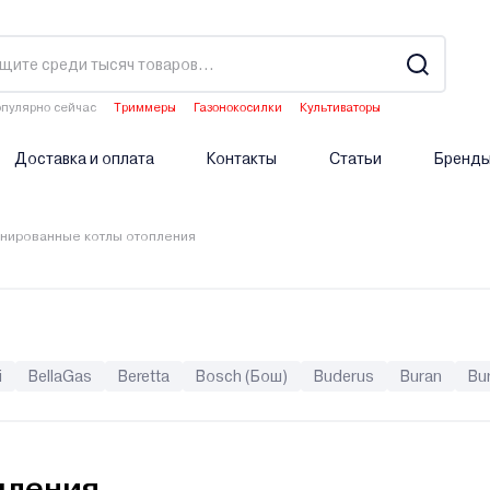
пулярно сейчас
Триммеры
Газонокосилки
Культиваторы
Двигатели мотоблоков
Опрыскиватели аккумуляторные
Доставка и оплата
Контакты
Статьи
Бренд
нированные котлы отопления
i
BellaGas
Beretta
Bosch (Бош)
Buderus
Buran
Bur
erica Bugatti
Ferroli
Fondital
Galmet
Greolit
GTM
H
Lavoro
Lemax
LTEC
METEOR Thermo
Midea
Mizud
Sas
Sime
Skat
Stoker
Stout
TECLine
Tenko
T
пления