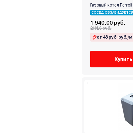
Zenet
Газовый котел Ferroli
Zerten
СОСЕД ОБЗАВИДУЕТС
Zota
1 940.00 руб.
Атем-Франк
2114.6 руб.
Бастион
от 48 руб. руб./м
Боринское
Кировский завод
Китай
Купить
Лемакс
Маяк
Мимакс
Мозырьсельмаш
НМК
ООО "БелКомин"
Очаг
Ратон
Ресанта