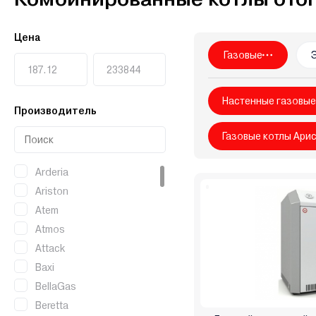
Vaillant
Vargaz
VGR
Viadrus
Viessmann
Wa
Китай
Лемакс
Маяк
Мимакс
Мозырьсельма
Цена
Сигнал
СТЭН
Теплодар
Теплоприбор
Терм
Газовые
Настенные газовые
Производитель
Газовые котлы Ари
Arderia
Ariston
Atem
Atmos
Attack
Baxi
BellaGas
Beretta