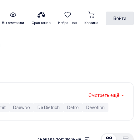
Войти
Вы смотрели
Сравнение
Избранное
Корзина
ы
Смотреть ещё
nit
Daewoo
De Dietrich
Defro
Devotion
aier
Hubert
Immergas
Ken
Kentatsu
o
MORA-TOP
Navien
Neva
Oasis
Opop
eplodom
Termet
Termica
Thermex
TIS
сначала популярные