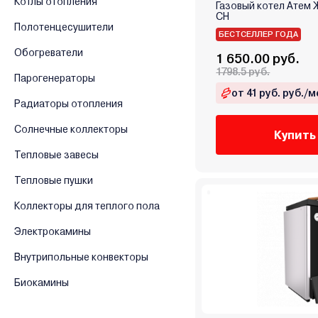
Котлы отопления
Газовый котел Атем 
Greolit
СН
Полотенцесушители
GTM
БЕСТСЕЛЛЕР ГОДА
Обогреватели
Haier
1 650.00 руб.
1798.5 руб.
Hubert
Парогенераторы
Immergas
от 41 руб. руб./м
Радиаторы отопления
Ken
Солнечные коллекторы
Kentatsu
Купить
Kiturami
Тепловые завесы
Kospel
Тепловые пушки
Kotitonttu
Коллекторы для теплого пола
Krats
Lamborghini
Электрокамины
Lavoro
Внутрипольные конвекторы
Lemax
Биокамины
LTEC
METEOR Thermo