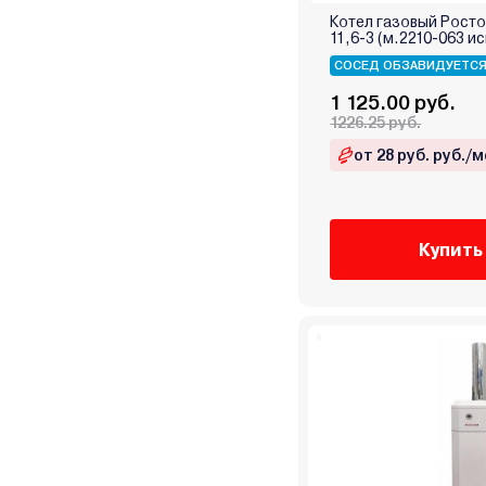
Ресурс
Котел газовый Рост
11,6-3 (м.2210-063 ис
Россия
СОСЕД ОБЗАВИДУЕТС
Ростовгазоаппарат
1 125.00 руб.
Сибирь
1226.25 руб.
Сигнал
от 28 руб. руб./м
СТЭН
Теплодар
Теплоприбор
Купить
Термокрафт
Термостайл
УМТ
Уралец
Эван
Элвин
Электромаш
Энкор
Эрдо