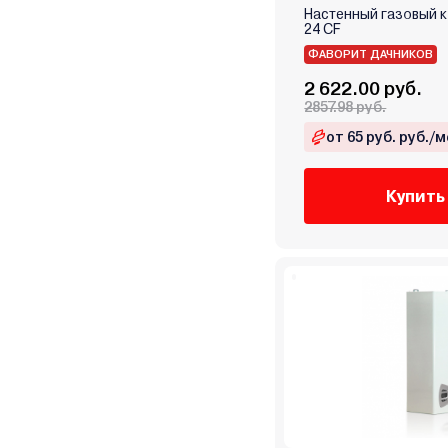
Настенный газовый ко
Stout
24 CF
TECLine
ФАВОРИТ ДАЧНИКОВ
Tenko
2 622.00 руб.
Teplodom
2857.98 руб.
Termet
от 65 руб. руб./м
Termica
Thermex
Купить
TIS
Vaillant
Vargaz
VGR
Viadrus
Viessmann
Warmtech
Wespe Heizung
Wolf