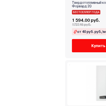
Midea
Твердотопливный ко
Форвард 20
Mizudo
БЕСТСЕЛЛЕР ГОДА
MORA-TOP
1 594.00 руб.
Navien
1737.46 руб.
Neva
от 40 руб. руб./м
Oasis
Opop
Купить
RGA
Rihters
Rispa
Rizon
Rugas
Sakovich
Sas
Sime
Skat
Stoker