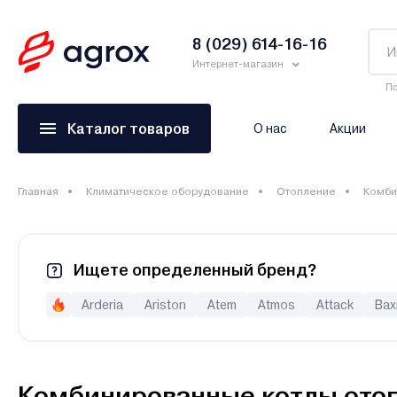
8 (029) 614-16-16
Интернет-магазин
По
Каталог товаров
О нас
Акции
Главная
Климатическое оборудование
Отопление
Комби
Ищете определенный бренд?
Arderia
Ariston
Atem
Atmos
Attack
Bax
Drew-Met
E.C.A
Elco
ElectroVeL
Expert
Fed
Kiturami
Kospel
Kotitonttu
Krats
Lamborghini
RGA
Rihters
Rispa
Rizon
Rugas
Sakovich
Комбинированные котлы ото