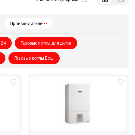
ем-Франк
Бастион
Боринское
Кировский завод
урс
Россия
Ростовгазоаппарат
Сибирь
ектромаш
Энкор
Эрдо
Производители
 24
Газовые котлы для дома
Газовые котлы Бош