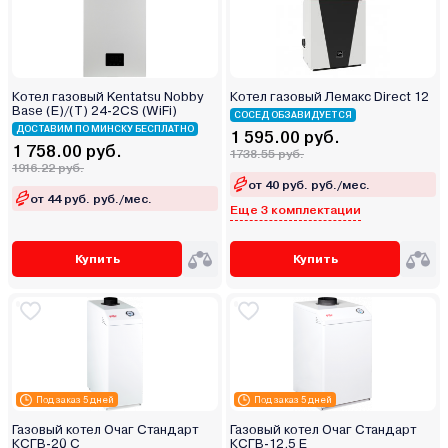
Котел газовый Kentatsu Nobby
Котел газовый Лемакс Direct 12
Base (E)/(T) 24-2CS (WiFi)
СОСЕД ОБЗАВИДУЕТСЯ
ДОСТАВИМ ПО МИНСКУ БЕСПЛАТНО
1 595.00 руб.
1 758.00 руб.
1738.55 руб.
1916.22 руб.
от 40 руб. руб./мес.
от 44 руб. руб./мес.
Еще 3 комплектации
Купить
Купить
Под заказ 5 дней
Под заказ 5 дней
Газовый котел Очаг Стандарт
Газовый котел Очаг Стандарт
КСГВ-20 С
КСГВ-12.5 Е