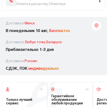
Оплата в рассрочку 24 месяца
Доставка в
Минск
В понедельник 10 авг,
Бесплатно
Доставка в
Любую точку Беларуси
Приблизительно 1-3 дня
Доставка в
Россию
СДЭК, ПЭК
индивидуально
01
02
Гарантийное
Только лучший
обслуживание
Доста
сервис
любой продукции
регио