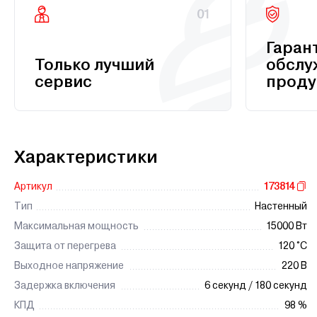
01
Гаран
Только лучший
обслу
сервис
проду
Характеристики
Артикул
173814
Тип
Настенный
Максимальная мощность
15000 Вт
Защита от перегрева
120 °С
Выходное напряжение
220 В
Задержка включения
6 секунд / 180 секунд
КПД
98 %