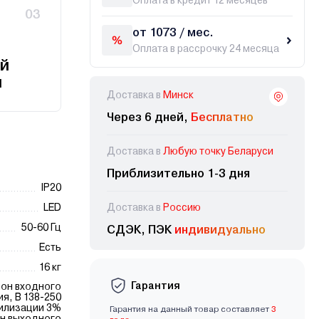
Оплата в кредит 12 месяцев
03
от 1073 / мес.
Оплата в рассрочку 24 месяца
й
и
Доставка в
Минск
Через 6 дней,
Бесплатно
Доставка в
Любую точку Беларуси
Приблизительно 1-3 дня
IP20
LED
Доставка в
Россию
50-60 Гц
СДЭК, ПЭК
индивидуально
Есть
16 кг
Гарантия
он входного
138-250
лизации 3%
Гарантия на данный товар составляет
3
н выходного