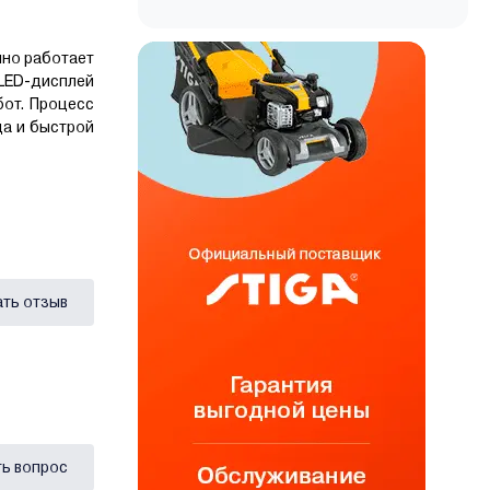
нно работает
 LED-дисплей
бот. Процесс
да и быстрой
ать отзыв
ь вопрос