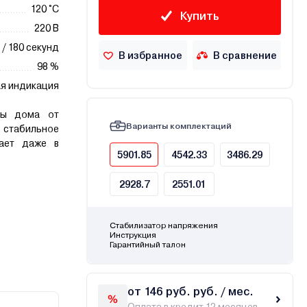
120 °С
Купить
220 В
 / 180 секунд
В избранное
В сравнение
98 %
я индикация
ты дома от
Варианты комплектаций
 стабильное
тает даже в
5901.85
4542.33
3486.29
2928.7
2551.01
Стабилизатор напряжения
Инструкция
Гарантийный талон
от 146 руб. руб. / мес.