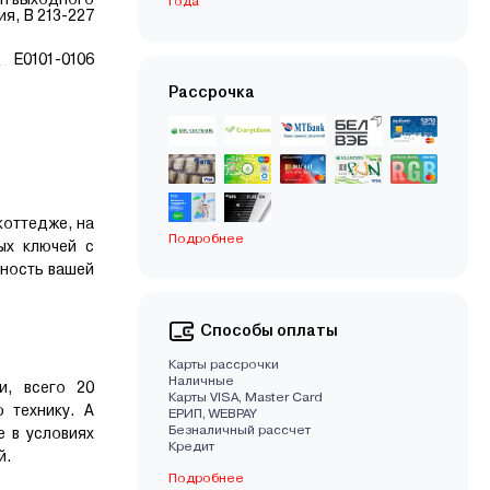
года
я, В 213-227
Е0101-0106
Рассрочка
коттедже, на
Подробнее
ых ключей с
сность вашей
Способы оплаты
Карты рассрочки
Наличные
и, всего 20
Карты VISA, Master Card
 технику. А
EРИП, WEBPAY
Безналичный рассчет
 в условиях
Кредит
й.
Подробнее