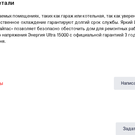
етали
емых помещениях, таких как гараж или котельная, так как увере
ественное охлаждение гарантируют долгий срок службы. Яркий
айпас» позволяет безопасно обесточить дом для ремонтных ра
 напряжения Энергия Ultra 15000 с официальной гарантией 3 го
ня.
вы
Напис
Задат