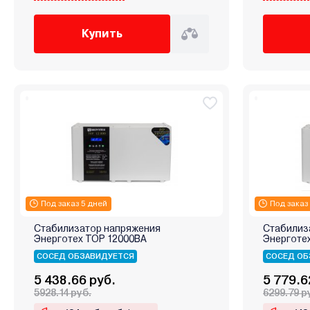
Купить
Под заказ 5 дней
Под заказ
Стабилизатор напряжения
Стабилиз
Энерготех TOP 12000ВА
Энерготе
СОСЕД ОБЗАВИДУЕТСЯ
СОСЕД ОБ
5 438.66 руб.
5 779.6
5928.14 руб.
6299.79 р