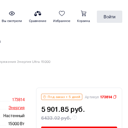
Войти
Вы смотрели
Сравнение
Избранное
Корзина
ы
пряжения Энергия Ultra 15000
Артикул
173814
Под заказ
5 дней
173814
Энергия
5 901.85 руб.
Настенный
6433.02 руб.
15000 Вт