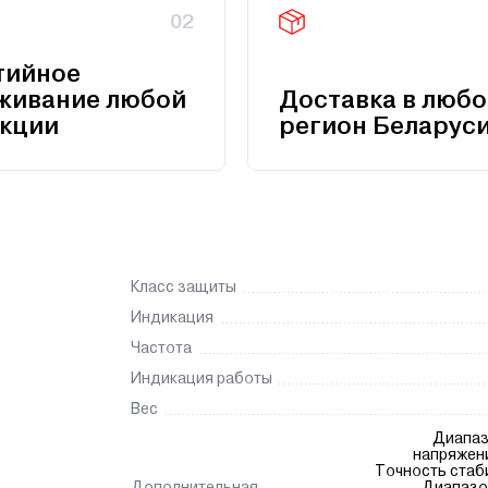
02
тийное
живание любой
Доставка в любо
кции
регион Беларус
Класс защиты
Индикация
Частота
Индикация работы
Вес
Диапаз
напряжения, В 
Точность стаби
Дополнительная
Диапазо