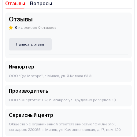
Отзывы
Вопросы
Отзывы
0
на основе 0 отзывов
Написать отзыв
Импортер
ООО “Гуд Моторс”, г. Минск, ул. Я.Коласа 63 3н
Производитель
OОО “Энерготех” РФ, г.Таганрог, ул. Трудовых резервов 10
Сервисный центр
Общество с ограниченной ответственностью "ОмЭнерго",
юр.адрес: 220055, г. Минск, ул. Каменногорская, д.47, пом.120.