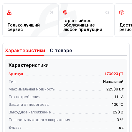
01
02
Гарантийное
Только лучший
обслуживание
Доста
сервис
любой продукции
регио
Характеристики
О товаре
Характеристики
Артикул
173923
Тип
Напольный
Максимальная мощность
22500 Вт
Ток потребления
111 А
Защита от перегрева
120 °С
Выходное напряжение
220 В
Точность выходного напряжения
3 %
Bypass
да