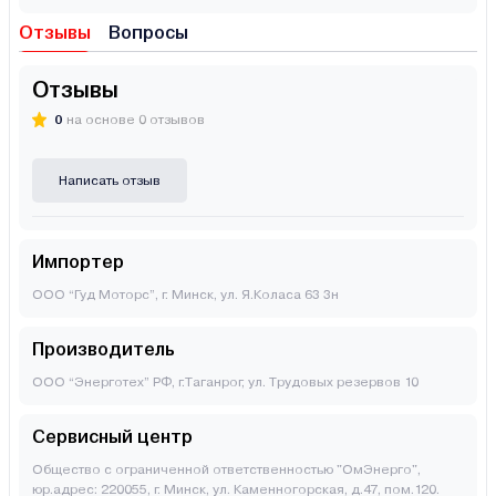
Отзывы
Вопросы
Отзывы
0
на основе 0 отзывов
Написать отзыв
Импортер
ООО “Гуд Моторс”, г. Минск, ул. Я.Коласа 63 3н
Производитель
OОО “Энерготех” РФ, г.Таганрог, ул. Трудовых резервов 10
Сервисный центр
Общество с ограниченной ответственностью "ОмЭнерго",
юр.адрес: 220055, г. Минск, ул. Каменногорская, д.47, пом.120.