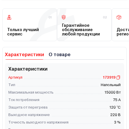
01
02
Гарантийное
Только лучший
обслуживание
Доста
сервис
любой продукции
регио
Характеристики
О товаре
Характеристики
Артикул
173919
Тип
Напольный
Максимальная мощность
15000 Вт
Ток потребления
75 А
Защита от перегрева
120 °С
Выходное напряжение
220 В
Точность выходного напряжения
3 %