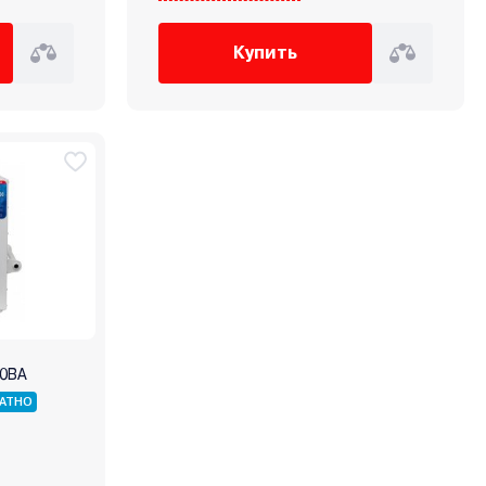
Купить
00ВА
АТНО