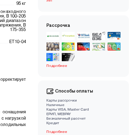
лет
95 кг
он входного
я, В 100-205
ий диапазон
апряжения, В
Рассрочка
175-355
ET10-04
Подробнее
корректирует
Способы оплаты
Карты рассрочки
Наличные
Карты VISA, Master Card
я оснащения
EРИП, WEBPAY
 с нагрузкой
Безналичный рассчет
Кредит
холодильных
Подробнее