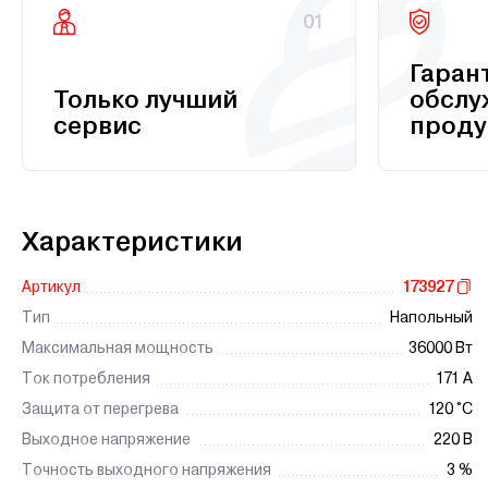
01
Гаран
Только лучший
обслу
сервис
проду
Характеристики
Артикул
173927
Тип
Напольный
Максимальная мощность
36000 Вт
Ток потребления
171 А
Защита от перегрева
120 °С
Выходное напряжение
220 В
Точность выходного напряжения
3 %