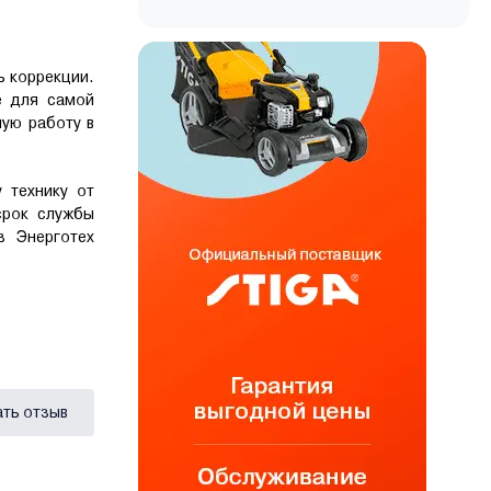
ь коррекции.
е для самой
ную работу в
 технику от
срок службы
з Энерготех
ать отзыв