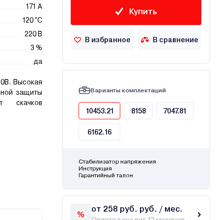
171 А
Купить
120 °С
220 В
В избранное
В сравнение
3 %
да
80В. Высокая
Варианты комплектаций
йной защиты
т скачков
10453.21
8158
7047.81
6162.16
Стабилизатор напряжения
Инструкция
Гарантийный талон
от 258 руб. руб. / мес.