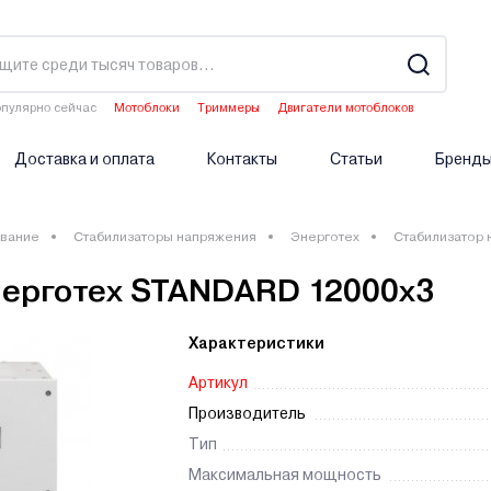
пулярно сейчас
Мотоблоки
Триммеры
Двигатели мотоблоков
Аэраторы
Опрыскиватели аккумуляторные
Доставка и оплата
Контакты
Статьи
Бренд
вание
Стабилизаторы напряжения
Энерготех
Стабилизатор 
нерготех STANDARD 12000х3
Характеристики
Артикул
Производитель
Тип
Максимальная мощность