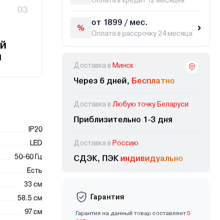
Оплата в кредит 12 месяцев
03
от 1899 / мес.
Оплата в рассрочку 24 месяца
й
и
Доставка в
Минск
Через 6 дней,
Бесплатно
Доставка в
Любую точку Беларуси
Приблизительно 1-3 дня
IP20
LED
Доставка в
Россию
50-60 Гц
СДЭК, ПЭК
индивидуально
Есть
33 см
Гарантия
58.5 см
97 см
Гарантия на данный товар составляет
5