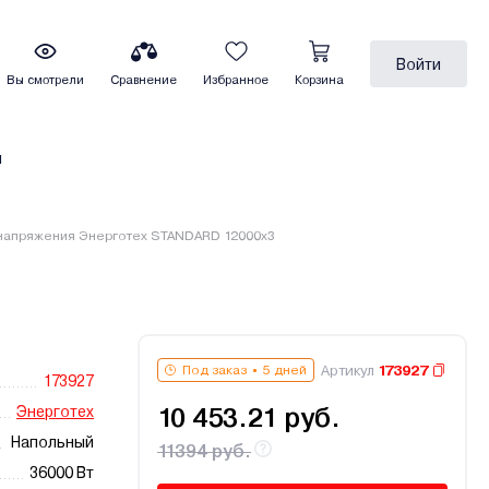
Войти
Вы смотрели
Сравнение
Избранное
Корзина
ы
напряжения Энерготех STANDARD 12000х3
Артикул
173927
Под заказ
5 дней
173927
Энерготех
10 453.21 руб.
Напольный
11394 руб.
36000 Вт