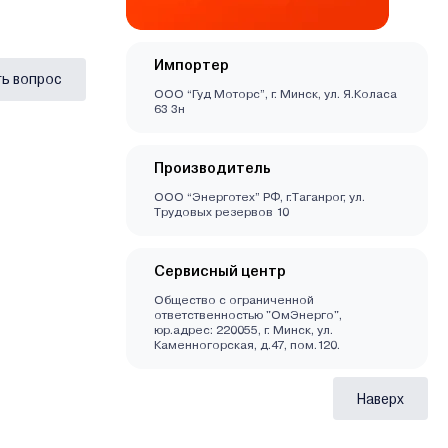
Импортер
ь вопрос
ООО “Гуд Моторс”, г. Минск, ул. Я.Коласа
63 3н
Производитель
OОО “Энерготех” РФ, г.Таганрог, ул.
Трудовых резервов 10
Сервисный центр
Общество с ограниченной
ответственностью "ОмЭнерго",
юр.адрес: 220055, г. Минск, ул.
Каменногорская, д.47, пом.120.
Наверх