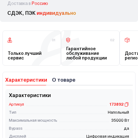
Доставка в
Россию
СДЭК, ПЭК
индивидуально
01
02
Гарантийное
Только лучший
обслуживание
Доста
сервис
любой продукции
регио
Характеристики
О товаре
Характеристики
Артикул
173892
Тип
Напольный
Максимальная мощность
35000 Вт
Bypass
да
Дисплей
Цифровая индикация