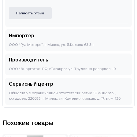
Написать отзыв
Импортер
ООО “Гуд Моторс”, г. Минск, ул. Я.Коласа 63 3н
Производитель
OОО “Энерготех” РФ, г.Таганрог, ул. Трудовых резервов 10
Сервисный центр
Общество с ограниченной ответственностью "ОмЭнерго",
юр.адрес: 220055, г. Минск, ул. Каменногорская, д.47, пом.120.
Похожие товары