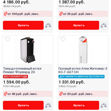
4 186.00 руб.
1 387.00 руб.
Midea
4562.74 руб.
1511.83 руб.
Mizudo
от 104 руб. руб./мес.
от 35 руб. руб./мес.
MORA-TOP
Navien
Купить
Купить
Neva
Oasis
Opop
RGA
Rihters
Rispa
Твердотопливный котел
Газовый котел Атем Житомир-3
Rizon
Лемакс Форвард 20
КС-Г-007 СН
Rugas
БЕСТСЕЛЛЕР ГОДА
ДОСТАВИМ ПО МИНСКУ БЕСПЛАТНО
1 594.00 руб.
1 331.00 руб.
Sakovich
1737.46 руб.
1450.79 руб.
Sas
от 40 руб. руб./мес.
от 33 руб. руб./мес.
Sime
Skat
Купить
Купить
Stoker