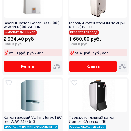
Galmet
Greolit
GTM
Газовый котел Bosch Gaz 6000
Газовый котел Атем Житомир-3
Haier
W WBN 6000-24CRN
КС-Г-012 СН
Hubert
ФАВОРИТ ДАЧНИКОВ
БЕСТСЕЛЛЕР ГОДА
2 934.40 руб.
1 650.00 руб.
Immergas
3198.5 руб.
1798.5 руб.
Ken
от 73 руб. руб./мес.
от 41 руб. руб./мес.
Kentatsu
Kiturami
Купить
Купить
Kospel
Kotitonttu
Krats
Lamborghini
Lavoro
Lemax
Котел газовый Vaillant turboTEC
Твердотопливный котел
LTEC
pro VUW 242/ 5-3
Лемакс Форвард 16
METEOR Thermo
ДОСТАВИМ ПО МИНСКУ БЕСПЛАТНО
СОСЕД ОБЗАВИДУЕТСЯ