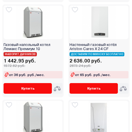
Stout
TECLine
Tenko
Teplodom
Termet
Газовый напольный котел
Настенный газовый котёл
Termica
Лемакс Премиум 10
Ariston Cares X 24 CF
Thermex
ФАВОРИТ ДАЧНИКОВ
ДОСТАВИМ ПО МИНСКУ БЕСПЛАТНО
1 442.95 руб.
2 636.00 руб.
TIS
1572.82 руб.
2873.24 руб.
Vaillant
от 36 руб. руб./мес.
от 65 руб. руб./мес.
Vargaz
VGR
Купить
Купить
Viadrus
Viessmann
Warmtech
Wespe Heizung
Wolf