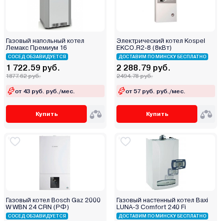
Газовый напольный котел
Электрический котел Kospel
Лемакс Премиум 16
EKCO.R2-8 (8кВт)
СОСЕД ОБЗАВИДУЕТСЯ
ДОСТАВИМ ПО МИНСКУ БЕСПЛАТНО
1 722.59 руб.
2 288.79 руб.
1877.62 руб.
2494.78 руб.
от 43 руб. руб./мес.
от 57 руб. руб./мес.
Купить
Купить
Газовый котел Bosch Gaz 2000
Газовый настенный котел Baxi
W WBN 24 CRN (РФ)
LUNA-3 Comfort 240 Fi
СОСЕД ОБЗАВИДУЕТСЯ
ДОСТАВИМ ПО МИНСКУ БЕСПЛАТНО