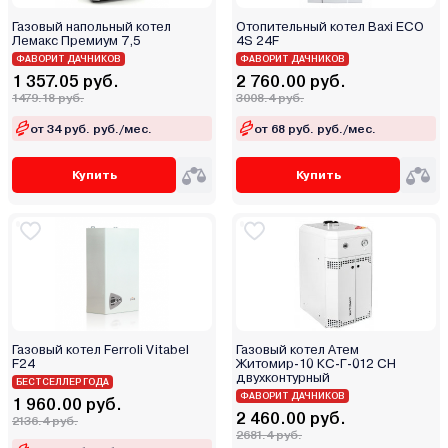
Zenet
Газовый напольный котел
Отопительный котел Baxi ECO
Zerten
Лемакс Премиум 7,5
4S 24F
ФАВОРИТ ДАЧНИКОВ
Zota
ФАВОРИТ ДАЧНИКОВ
1 357.05 руб.
2 760.00 руб.
Атем-Франк
1479.18 руб.
3008.4 руб.
Бастион
от 34 руб. руб./мес.
от 68 руб. руб./мес.
Боринское
Кировский завод
Купить
Купить
Китай
Лемакс
Маяк
Мимакс
Мозырьсельмаш
НМК
Газовый котел Ferroli Vitabel
Газовый котел Атем
ООО "БелКомин"
F24
Житомир-10 КС-Г-012 СН
двухконтурный
БЕСТСЕЛЛЕР ГОДА
Очаг
ФАВОРИТ ДАЧНИКОВ
1 960.00 руб.
Ратон
2 460.00 руб.
2136.4 руб.
2681.4 руб.
Ресанта