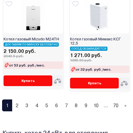
Котел газовый Mizudo M24TH
Котел газовый Мимакс КСГ
12,5
ДОСТАВИМ ПО МИНСКУ БЕСПЛАТНО
СОСЕД ОБЗАВИДУЕТСЯ
2 150.00 руб.
1 271.00 руб.
2343.5 руб.
1385.39 руб.
от 53 руб. руб./мес.
от 32 руб. руб./мес.
Купить
Купить
1
2
3
4
5
6
7
8
9
10
...
70
»