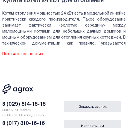
Купить котел 24 кВт для отопления
Котлы отопления мощностью 24 кВт есть в модельной линейке
практически каждого производителя. Такое оборудование
занимает фактически «золотую середину» между
маломощными котлами для небольших дачных домиков и
мощным оборудованием для отопления крупных коттеджей. В
технической документации, как правило, указывается
мощность, которую выдает горелка, однако намного большее
Показать полностью
значение имеет тепловая мощность, которую получает
теплообменник – в нашем каталоге для каждого котла указана
минимальная и максимальная выходная мощность, которую
будет получать теплообменник и в пределах которой будет
возможна регулировка отопления.
Особенности котлов мощностью 24 кВт
Согласно тепловым расчетам, такой котел способен
8 (029) 614-16-16
Заказать звонок
эффективно отапливать помещения площадью 200-250
Интернет-магазин,
квадратных метров – фактически, это целый загородный дом
09:00 - 20:00 ежедневно
средней площади или большая двухуровневая городская
8 (017) 310-16-16
Написать нам
квартира. Котлы мощностью 24 кВт могут выпускаться как в