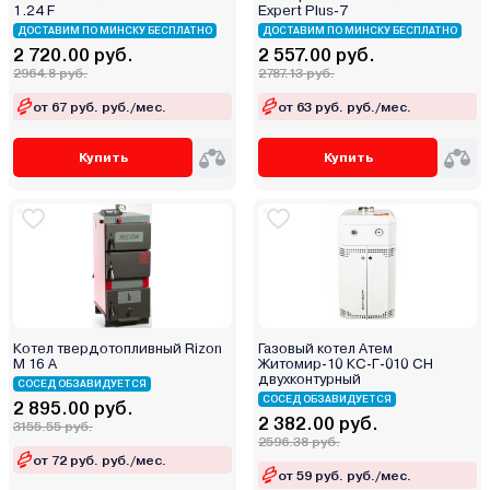
1.24 F
Expert Plus-7
ДОСТАВИМ ПО МИНСКУ БЕСПЛАТНО
ДОСТАВИМ ПО МИНСКУ БЕСПЛАТНО
2 720.00 руб.
2 557.00 руб.
2964.8 руб.
2787.13 руб.
от 67 руб. руб./мес.
от 63 руб. руб./мес.
Купить
Купить
Котел твердотопливный Rizon
Газовый котел Атем
M 16 A
Житомир-10 КС-Г-010 СН
двухконтурный
СОСЕД ОБЗАВИДУЕТСЯ
СОСЕД ОБЗАВИДУЕТСЯ
2 895.00 руб.
2 382.00 руб.
3155.55 руб.
2596.38 руб.
от 72 руб. руб./мес.
от 59 руб. руб./мес.