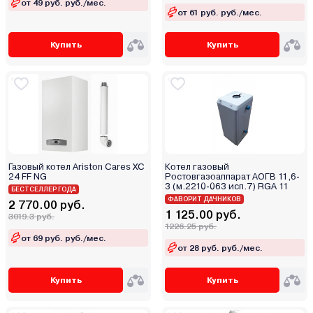
от 49 руб. руб./мес.
от 61 руб. руб./мес.
Ресурс
Россия
Купить
Купить
Ростовгазоаппарат
Сибирь
Сигнал
СТЭН
Теплодар
Теплоприбор
Термокрафт
Газовый котел Ariston Cares XC
Котел газовый
24 FF NG
Ростовгазоаппарат АОГВ 11,6-
Термостайл
3 (м.2210-063 исп.7) RGA 11
БЕСТСЕЛЛЕР ГОДА
ФАВОРИТ ДАЧНИКОВ
УМТ
2 770.00 руб.
1 125.00 руб.
3019.3 руб.
Уралец
1226.25 руб.
от 69 руб. руб./мес.
Эван
от 28 руб. руб./мес.
Элвин
Электромаш
Купить
Купить
Энкор