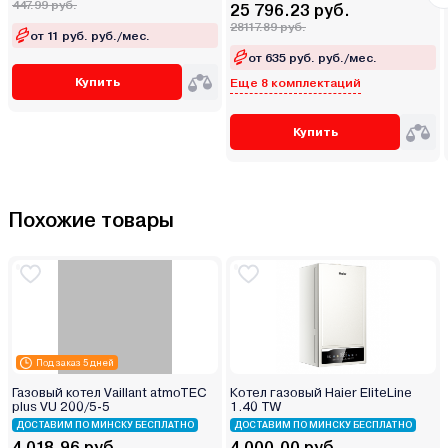
447.99 руб.
25 796.23 руб.
28117.89 руб.
от 11 руб. руб./мес.
от 635 руб. руб./мес.
Купить
Еще 8 комплектаций
Купить
Похожие товары
Под заказ 5 дней
Газовый котел Vaillant atmoTEC
Котел газовый Haier EliteLine
plus VU 200/5-5
1.40 TW
ДОСТАВИМ ПО МИНСКУ БЕСПЛАТНО
ДОСТАВИМ ПО МИНСКУ БЕСПЛАТНО
4 018.96 руб.
4 000.00 руб.