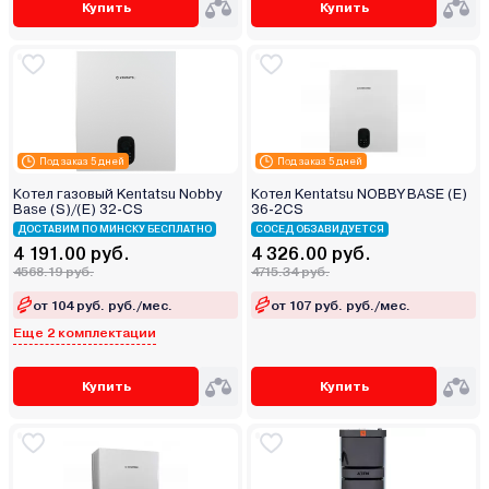
Купить
Купить
Под заказ 5 дней
Под заказ 5 дней
Котел газовый Kentatsu Nobby
Котел Kentatsu NOBBY BASE (E)
Base (S)/(E) 32-CS
36-2CS
ДОСТАВИМ ПО МИНСКУ БЕСПЛАТНО
СОСЕД ОБЗАВИДУЕТСЯ
4 191.00 руб.
4 326.00 руб.
4568.19 руб.
4715.34 руб.
от 104 руб. руб./мес.
от 107 руб. руб./мес.
Еще 2 комплектации
Купить
Купить