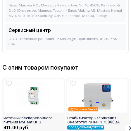
Эмас Макина А.С., Мустафа Кемаль бул. No:10, 45030 Кечиликой
Осб, Юнусемре, Маниса, Турция / Emas Makina AS, Mustafa Kemal
Blv. No:10, 45030 Kecilikoy Osb, Yunusemre, Manisa, Turkey
Сервисный центр
ООО "Тепловые решения", г. Минск,ул. Притыцкого, д.105, пом.
364
С этим товаром покупают
Под заказ 5 дней
Источник бесперебойного
Стабилизатор напряжения
питания MyHeat UPS
Энерготех INFINITY 75000ВА
411.00 руб.
СОСЕД ОБЗАВИДУЕТСЯ