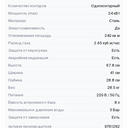
Количество контуров
Одноконтурный
Мощность (max)
24 кВт
Материал
Сталь
Энергозависимость
Да
Отапливаемая площадь
240 кв.м
Расход газа
2.65 куб.м/час
Защита от перегрева
Есть
Аварийная индикация
Есть
Высота
67.8 см
Ширина
41 см
Глубина
28.8 см
Вес
28.5 кг
Питание
220 В / 50 Гц
Ёмкость встроенного бака
8 л
Максимальное давление воды
3 Бар
Защита от замерзания
Есть
Артикул производителя
9761292