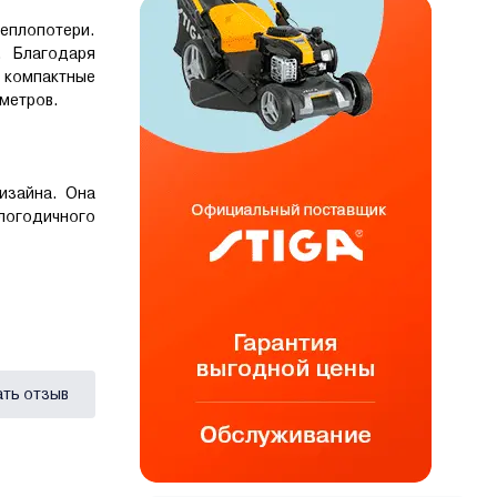
еплопотери.
. Благодаря
и компактные
аметров.
изайна. Она
логодичного
ать отзыв