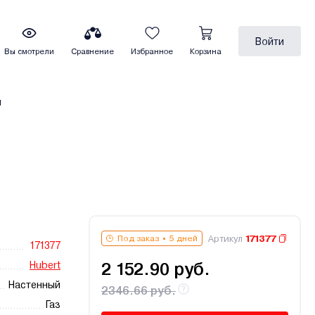
Войти
Вы смотрели
Сравнение
Избранное
Корзина
ы
Артикул
171377
Под заказ
5 дней
171377
Hubert
2 152.90 руб.
Настенный
2346.66 руб.
Газ