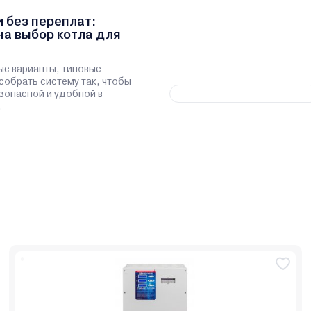
и без переплат:
на выбор котла для
ые варианты, типовые
 собрать систему так, чтобы
зопасной и удобной в
.