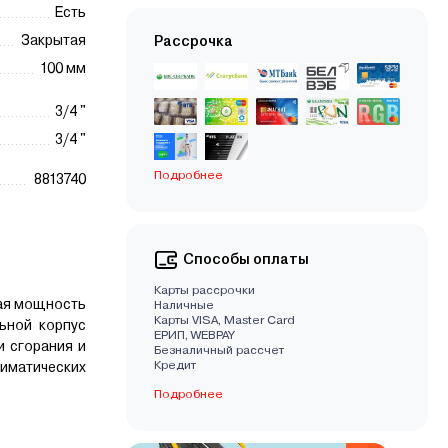
Есть
Закрытая
Рассрочка
100 мм
3/4 "
3/4 "
Подробнее
8813740
Способы оплаты
Карты рассрочки
ная мощность
Наличные
Карты VISA, Master Card
ьной корпус
EРИП, WEBPAY
и сгорания и
Безналичный рассчет
Кредит
лиматических
Подробнее