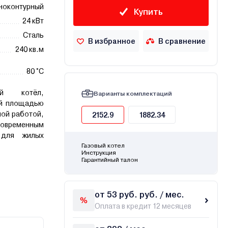
ноконтурный
Купить
24 кВт
Сталь
В избранное
В сравнение
240 кв.м
80 °C
ый котёл,
Варианты комплектаций
ий площадью
ной работой,
2152.9
1882.34
временным
 для жилых
Газовый котел
Инструкция
Гарантийный талон
от 53 руб. руб. / мес.
Оплата в кредит 12 месяцев