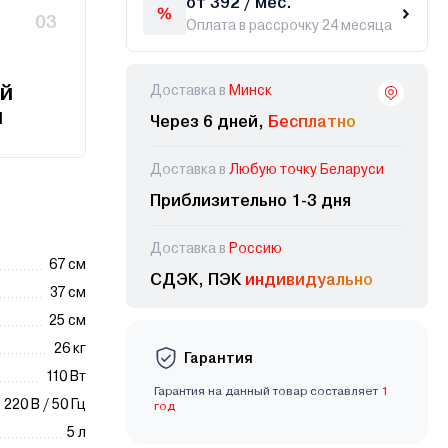
от 392 / мес.
03
Оплата в рассрочку 24 месяца
й
Доставка в
Минск
и
Через 6 дней,
Бесплатно
Доставка в
Любую точку Беларуси
Приблизительно 1-3 дня
Доставка в
Россию
67 см
СДЭК, ПЭК
индивидуально
37 см
25 см
26 кг
Гарантия
110 Вт
Гарантия на данный товар составляет
1
220 В / 50 Гц
год
5 л