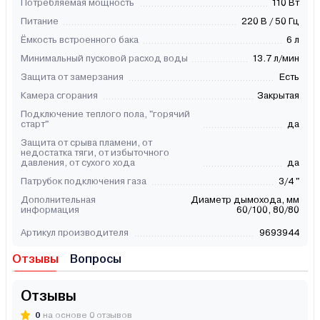
Потребляемая мощность
110 Вт
Питание
220 В / 50 Гц
Ёмкость встроенного бака
6 л
Минимальный пусковой расход воды
13.7 л/мин
Защита от замерзания
Есть
Камера сгорания
Закрытая
Подключение теплого пола, "горячий
старт"
да
Защита от срыва пламени, от
недостатка тяги, от избыточного
давления, от сухого хода
да
Патрубок подключения газа
3/4 "
Дополнительная
Диаметр дымохода, мм
информация
60/100, 80/80
Артикул производителя
9693944
Отзывы
Вопросы
Отзывы
0
на основе 0 отзывов