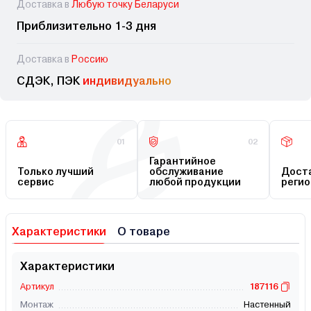
Доставка в
Любую точку Беларуси
Приблизительно 1-3 дня
Доставка в
Россию
СДЭК, ПЭК
индивидуально
01
02
Гарантийное
Только лучший
обслуживание
Доста
сервис
любой продукции
регио
Характеристики
О товаре
Характеристики
Артикул
187116
Монтаж
Настенный