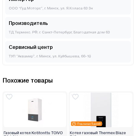
ООО “Гуд Моторс”, г. Минск, ул. Я.Коласа 63 3н
Производитель
ТД Термекс. РФ, г. Санкт-Петербург, Благодатная дом 63
Сервисный центр
ТУП "Аквамир", г. Минск, ул. Куйбышева, 66-10
Похожие товары
Под заказ 5 дней
Газовый котел Kotitonttu TOIVO
Котел газовый Thermex Blaze