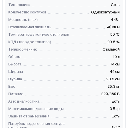
Тип топлива
Сеть
Количество контуров
Одноконтурный
Мощность (max)
4 кВт
Отапливаемая площадь
40 кв.м
Температура в контуре отопления
80 °C
КПД (твердое топливо)
99.5 %
Теплообменник
Стальной
Объем
10 л
Высота
74 см
Ширина
44 см
Глубина
23.5 см
Вес
25.3 кг
Питание
220/380 В
Автодиагностика
Есть
Максимальное давление воды
3 Бар
Защита от замерзания
Есть
Патрубок подключения контура
отопления
3/4 "