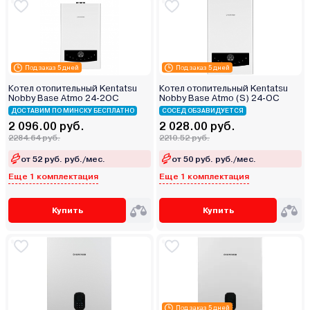
Под заказ 5 дней
Под заказ 5 дней
Котел отопительный Kentatsu
Котел отопительный Kentatsu
Nobby Base Atmo 24-2OC
Nobby Base Atmo (S) 24‑OC
ДОСТАВИМ ПО МИНСКУ БЕСПЛАТНО
СОСЕД ОБЗАВИДУЕТСЯ
2 096.00 руб.
2 028.00 руб.
2284.64 руб.
2210.52 руб.
от 52 руб. руб./мес.
от 50 руб. руб./мес.
Еще 1 комплектация
Еще 1 комплектация
Купить
Купить
Под заказ 5 дней