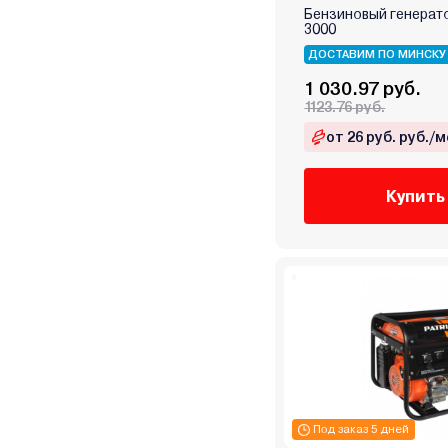
Бензиновый генерат
Korona
3000
Kranz
ДОСТАВИМ ПО МИНСКУ
Kronwerk
1 030.97 руб.
Lifan
1123.76 руб.
Link Lion
от 26 руб. руб./м
Loncin
Magnetta
Купить
Magnum
Makita
Mateus
Maxcut
Mikkeli
Milwaukee
Mitsuba
MTX
Nikkey
Под заказ 5 дней