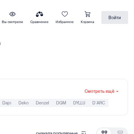
Войти
Вы смотрели
Сравнение
Избранное
Корзина
ы
Смотреть ещё
Dajo
Deko
Denzel
DGM
DYLLU
D`ARC
EuroPower
EVOline
Favourite
Firman
Fogo
Hitachi
HND
Honda (Хонда)
Kranz
Kronwerk
Lifan
Link Lion
Loncin
сначала популярные