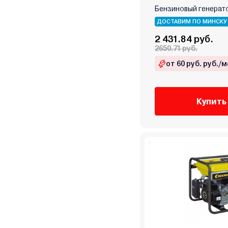
Orbis
Бензиновый генератор
P.I.T.
ДОСТАВИМ ПО МИНСКУ
Partisan
2 431.84 руб.
Patriot
2650.71 руб.
Profipower
от 60 руб. руб./м
Rato
Redbo
Rid
Купить
RockForce
Ryobi
SBK
SDMO
Senci
Shtenli
Skiper
Spec
Stalker