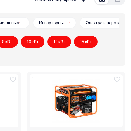
Partisan
Patriot
Profipower
Rato
Redbo
OTAL
TSS (ТСС)
Vektor
Verton
Villartec
тар
Интерскол
Калибр
Кратон
Победа
изельные
Инверторные
Электрогенераторы
8 кВт
10 кВт
12 кВт
15 кВт