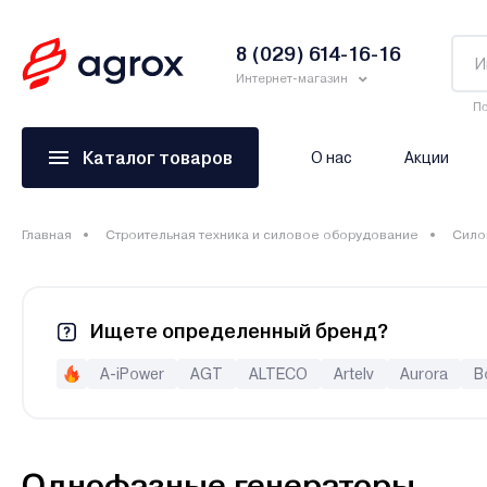
8 (029) 614-16-16
Интернет-магазин
По
Каталог товаров
О нас
Акции
Главная
Строительная техника и силовое оборудование
Сило
Ищете определенный бренд?
A-iPower
AGT
ALTECO
Artelv
Aurora
B
ECO
EcoFlow
Edon
Eisemann
Eland
Elemax
FogoEnergy
Forsage
FoxWeld
Fubag
Geko
Husqvarna (Хускварна)
Huter
Hyundai
Impakt
J
Однофазные генераторы