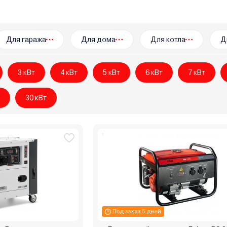
Mikkeli
Milwaukee
Mitsuba
MTX
Nikkey
Orbis
P.I.T.
Shtenli
Skiper
Spec
Stalker
Steher
Sturm
TOR
T
ngshen
Zonsen
Витязь
Вымпел
Диолд
Зубр
Инс
Для гаража
Для дома
Для котла
Д
ергомаш
3 кВт
4 кВт
5 кВт
6 кВт
7 кВт
т
30 кВт
Под заказ 5 дней