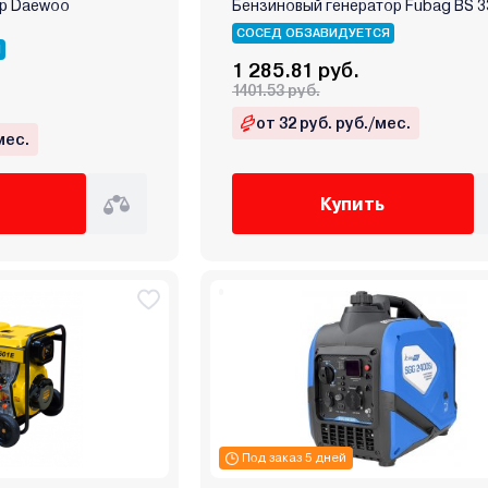
ор Daewoo
Бензиновый генератор Fubag BS 3
СОСЕД ОБЗАВИДУЕТСЯ
Я
1 285.81 руб.
1401.53 руб.
от 32 руб. руб./мес.
мес.
Купить
Под заказ 5 дней