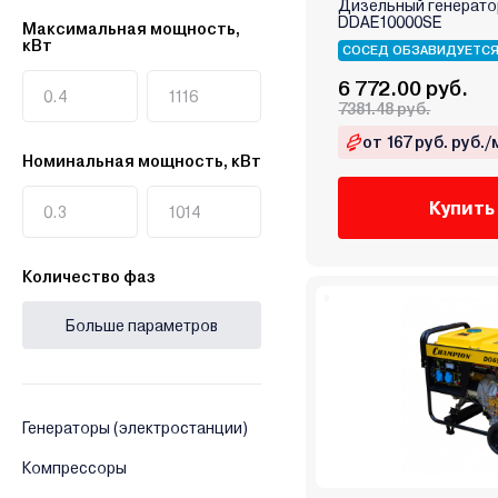
Дизельный генерат
Briggs&Stratton
DDAE10000SE
Максимальная мощность,
Champion
кВт
СОСЕД ОБЗАВИДУЕТС
Daewoo
6 772.00 руб.
Dajo
7381.48 руб.
Deko
от 167 руб. руб./
Номинальная мощность, кВт
Denzel
DGM
Купить
DYLLU
D`ARC
Количество фаз
ECO
EcoFlow
Больше параметров
Edon
Eisemann
Eland
Генераторы (электростанции)
Elemax
Elitech
Компрессоры
ELP