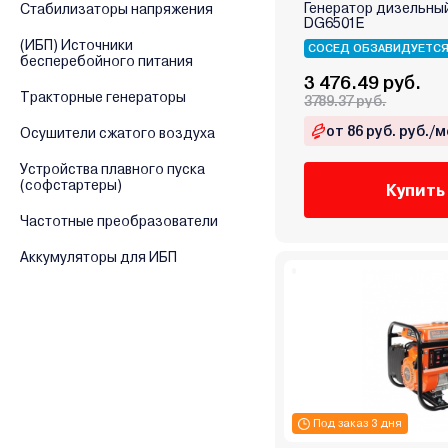
Генератор дизельны
Стабилизаторы напряжения
Endress
DG6501E
(ИБП) Источники
Energo
СОСЕД ОБЗАВИДУЕТС
бесперебойного питания
Energolux
3 476.49 руб.
Тракторные генераторы
3789.37 руб.
Eurolux
EuroPower
от 86 руб. руб./м
Осушители сжатого воздуха
EVOline
Устройства плавного пуска
(софстартеры)
Favourite
Купить
Firman
Частотные преобразователи
Fogo
Аккумуляторы для ИБП
FogoEnergy
Forsage
FoxWeld
Fubag
Geko
Genmac
Под заказ 3 дня
GTL