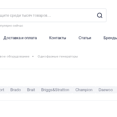
пулярно сейчас
Доставка и оплата
Контакты
Статьи
Бренд
вое оборудование
Однофазные генераторы
ort
Brado
Brait
Briggs&Stratton
Champion
Daewoo
Elitech
ELP
Endress
Energo
Energolux
Eurolux
Genmac
GTL
Hammer
Hanskonner
Haupa
Helmut
asic
Kabin
Karcher
Kawashima
Kirk
Kolner
Korona