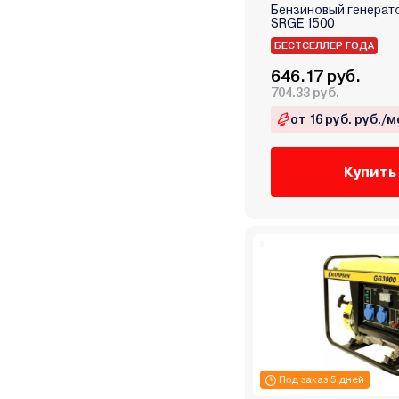
Hammer
Бензиновый генерато
SRGE 1500
Hanskonner
БЕСТСЕЛЛЕР ГОДА
Haupa
646.17 руб.
Helmut
704.33 руб.
Hitachi
от 16 руб. руб./м
HND
Honda (Хонда)
Купить
Husqvarna (Хускварна)
Huter
Hyundai
Impakt
Jasic
Kabin
Karcher
Kawashima
Kirk
Под заказ 5 дней
Kolner