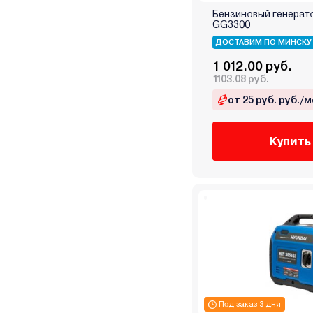
Steher
Бензиновый генерат
GG3300
Sturm
ДОСТАВИМ ПО МИНСКУ
TOR
1 012.00 руб.
TOTAL
1103.08 руб.
TSS (ТСС)
от 25 руб. руб./м
Vektor
Verton
Купить
Villartec
Watt
Weima
Wester
Wolf
XO
ZigZag
Zongshen
Zonsen
Под заказ 3 дня
Витязь