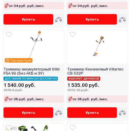
от 34 руб. руб./мес.
от 34 руб. руб./мес.
Купить
Купить
Под заказ 3 дня
Триммер аккумуляторный Stihl
Триммер бензиновый Villartec
FSA 90 (Без АКБ и ЗУ)
CB 532P
ДОСТАВИМ ПО МИНСКУ БЕСПЛАТНО
ФАВОРИТ ДАЧНИКОВ
1 540.00 руб.
1 535.00 руб.
1678.6 руб.
1673.15 руб.
от 38 руб. руб./мес.
от 38 руб. руб./мес.
Купить
Купить
5
(3)