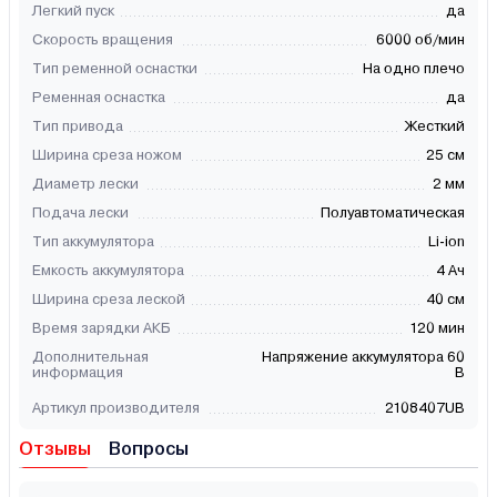
Легкий пуск
да
Скорость вращения
6000 об/мин
Тип ременной оснастки
На одно плечо
Ременная оснастка
да
Тип привода
Жесткий
Ширина среза ножом
25 см
Диаметр лески
2 мм
Подача лески
Полуавтоматическая
Тип аккумулятора
Li-ion
Емкость аккумулятора
4 Ач
Ширина среза леской
40 см
Время зарядки АКБ
120 мин
Дополнительная
Напряжение аккумулятора 60
информация
В
Артикул производителя
2108407UB
Отзывы
Вопросы