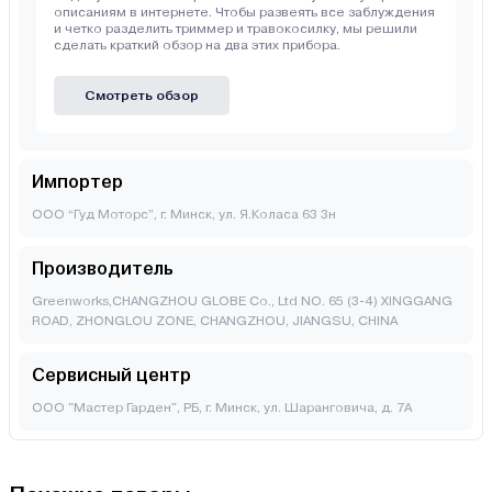
описаниям в интернете. Чтобы развеять все заблуждения
и четко разделить триммер и травокосилку, мы решили
сделать краткий обзор на два этих прибора.
Смотреть обзор
Импортер
ООО “Гуд Моторс”, г. Минск, ул. Я.Коласа 63 3н
Производитель
Greenworks,CHANGZHOU GLOBE Co., Ltd NO. 65 (3-4) XINGGANG
ROAD, ZHONGLOU ZONE, CHANGZHOU, JIANGSU, CHINA
Сервисный центр
ООО "Мастер Гарден", РБ, г. Минск, ул. Шаранговича, д. 7А