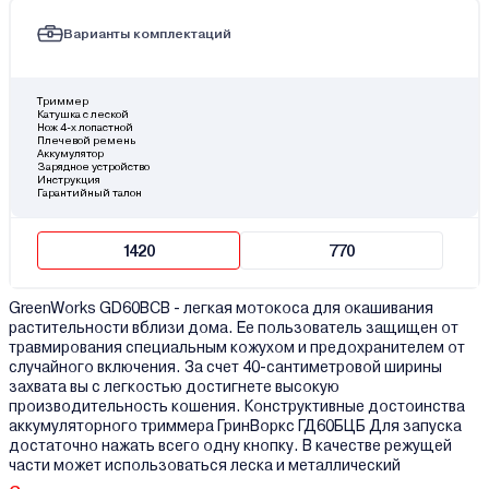
Варианты комплектаций
Триммер
Катушка с леской
Нож 4-х лопастной
Плечевой ремень
Аккумулятор
Зарядное устройство
Инструкция
Гарантийный талон
1420
770
GreenWorks GD60BCB - легкая мотокоса для окашивания
растительности вблизи дома. Ее пользователь защищен от
травмирования специальным кожухом и предохранителем от
случайного включения. За счет 40-сантиметровой ширины
захвата вы с легкостью достигнете высокую
производительность кошения. Конструктивные достоинства
аккумуляторного триммера ГринВоркс ГД60БЦБ Для запуска
достаточно нажать всего одну кнопку. В качестве режущей
части может использоваться леска и металлический