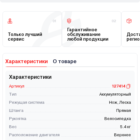
01
02
Гарантийное
Только лучший
обслуживание
Доста
сервис
любой продукции
регио
Характеристики
О товаре
Характеристики
Артикул
127414
Тип
Аккумуляторный
Режущая система
Нож, Леска
Штанга
Прямая
Рукоятка
Велосипедка
Вес
5.4 кг
Расположение двигателя
Верхнее