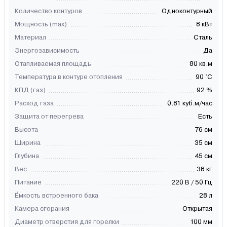
Количество контуров
Одноконтурный
Мощность (max)
8 кВт
Материал
Сталь
Энергозависимость
Да
Отапливаемая площадь
80 кв.м
Температура в контуре отопления
90 °C
КПД (газ)
92 %
Расход газа
0.81 куб.м/час
Защита от перегрева
Есть
Высота
76 см
Ширина
35 см
Глубина
45 см
Вес
38 кг
Питание
220 В / 50 Гц
Ёмкость встроенного бака
28 л
Камера сгорания
Открытая
Диаметр отверстия для горелки
100 мм