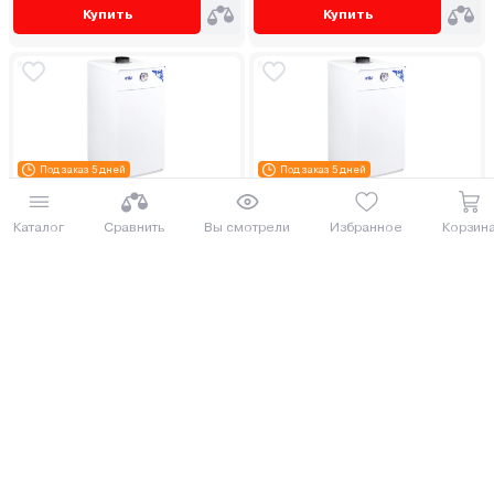
Купить
Купить
Под заказ 5 дней
Под заказ 5 дней
Газовый котел Очаг Премиум
Газовый котел Очаг Премиум
АОГВ-23.2 С
АОГВ-23.2 Е
Каталог
Сравнить
Вы смотрели
Избранное
Корзин
ДОСТАВИМ ПО МИНСКУ БЕСПЛАТНО
СОСЕД ОБЗАВИДУЕТСЯ
1 785.67 руб.
1 976.65 руб.
1946.38 руб.
2154.55 руб.
от 44 руб. руб./мес.
от 49 руб. руб./мес.
Еще 2 комплектации
Еще 2 комплектации
Купить
Купить