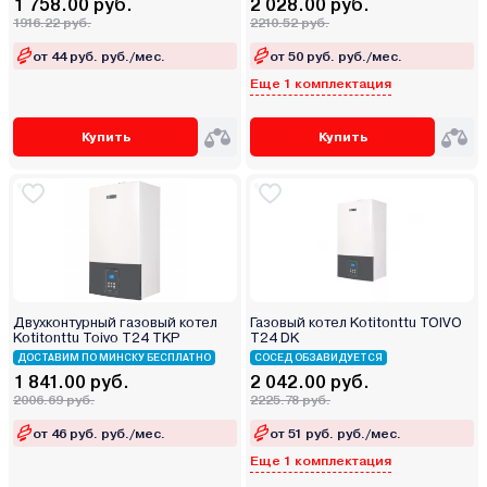
1 758.00 руб.
2 028.00 руб.
1916.22 руб.
2210.52 руб.
от 44 руб. руб./мес.
от 50 руб. руб./мес.
Еще 1 комплектация
Купить
Купить
Двухконтурный газовый котел
Газовый котел Kotitonttu TOIVO
Kotitonttu Toivo T24 TKP
T24 DK
ДОСТАВИМ ПО МИНСКУ БЕСПЛАТНО
СОСЕД ОБЗАВИДУЕТСЯ
1 841.00 руб.
2 042.00 руб.
2006.69 руб.
2225.78 руб.
от 46 руб. руб./мес.
от 51 руб. руб./мес.
Еще 1 комплектация