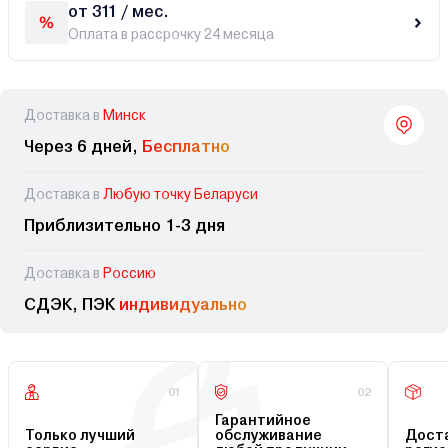
от 311 / мес.
Оплата в рассрочку 24 месяца
Доставка в
Минск
Через 6 дней,
Бесплатно
Доставка в
Любую точку Беларуси
Приблизительно 1-3 дня
Доставка в
Россию
СДЭК, ПЭК
индивидуально
01
02
Гарантийное
Только лучший
обслуживание
Доста