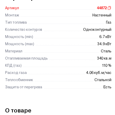
Артикул
44872
Монтаж
Настенный
Тип топлива
Газ
Количество контуров
Одноконтурный
Мощность (min)
6.7 кВт
Мощность (max)
34.9 кВт
Материал
Сталь
Отапливаемая площадь
340 кв.м
КПД (газ)
110 %
Расход газа
4.06 куб.м/час
Теплообменник
Стальной
Защита от перегрева
Есть
О товаре