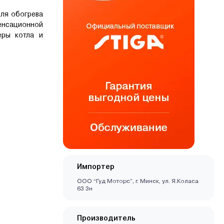
ля обогрева
енсационной
еры котла и
Импортер
ООО “Гуд Моторс”, г. Минск, ул. Я.Коласа
63 3н
:
Производитель