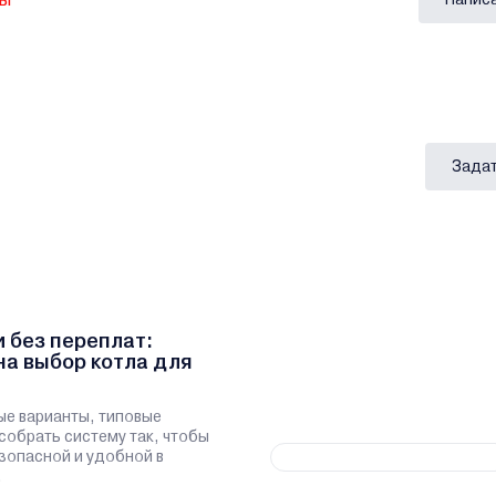
Задат
и без переплат:
на выбор котла для
ые варианты, типовые
 собрать систему так, чтобы
зопасной и удобной в
.