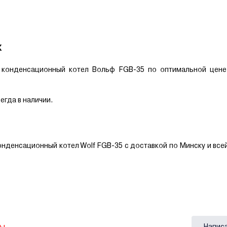
x
й конденсационный котел Вольф FGB-35 по оптимальной цене
егда в наличии.
.
онденсационный котел Wolf FGB-35 с доставкой по Минску и все
вы
Напис