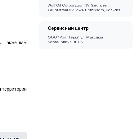
Wolf Oil Corporation NV. Georges
Gilliotstraat 52, 2620 Hemiksem, Бельгия
Сервисный центр
ООО "РоялТерм" ул. Максима
Богдановича, д.118
. Также вам
й территории
ать отзыв