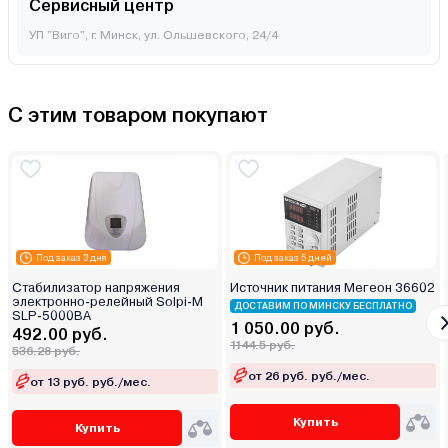
Сервисный центр
УП "Виго", г. Минск, ул. Ольшевского, 24/4
С этим товаром покупают
Под заказ 3 дня
Под заказ 5 дней
Стабилизатор напряжения
Источник питания Мегеон 36602
электронно-релейный Solpi-M
ДОСТАВИМ ПО МИНСКУ БЕСПЛАТНО
SLP-5000ВА
1 050.00 руб.
492.00 руб.
1144.5 руб.
536.28 руб.
от 26 руб. руб./мес.
от 13 руб. руб./мес.
Купить
Купить