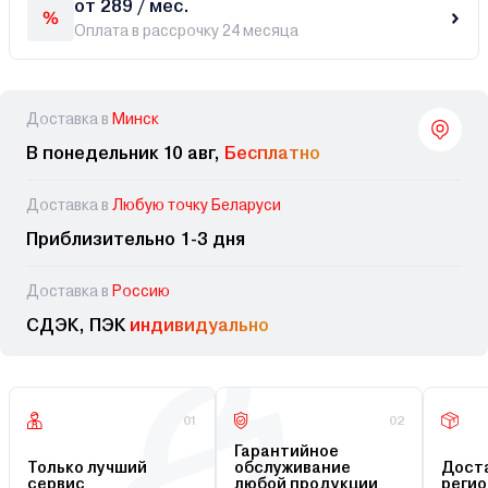
от 289 / мес.
Оплата в рассрочку 24 месяца
Доставка в
Минск
В понедельник 10 авг,
Бесплатно
Доставка в
Любую точку Беларуси
Приблизительно 1-3 дня
Доставка в
Россию
СДЭК, ПЭК
индивидуально
01
02
Гарантийное
Только лучший
обслуживание
Доста
сервис
любой продукции
регио