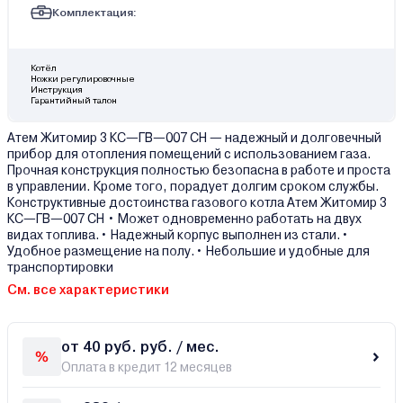
Комплектация:
Котёл
Ножки регулировочные
Инструкция
Гарантийный талон
Атем Житомир 3 КС—ГВ—007 СН — надежный и долговечный
прибор для отопления помещений с использованием газа.
Прочная конструкция полностью безопасна в работе и проста
в управлении. Кроме того, порадует долгим сроком службы.
Конструктивные достоинства газового котла Атем Житомир 3
КС—ГВ—007 СН • Может одновременно работать на двух
видах топлива.• Надежный корпус выполнен из стали.•
Удобное размещение на полу.• Небольшие и удобные для
транспортировки
См. все характеристики
от 40 руб. руб. / мес.
Оплата в кредит 12 месяцев