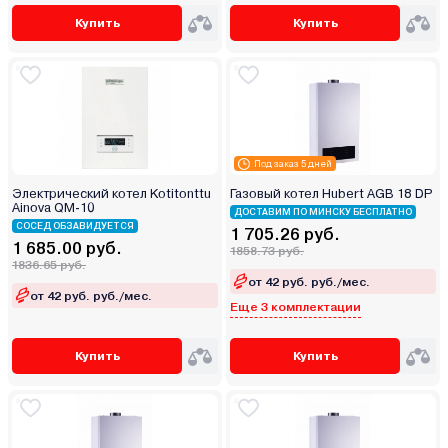
Купить
Купить
Под заказ 5 дней
Электрический котел Kotitonttu
Газовый котел Hubert AGB 18 DP
Ainova QM-10
ДОСТАВИМ ПО МИНСКУ БЕСПЛАТНО
СОСЕД ОБЗАВИДУЕТСЯ
1 705.26 руб.
1 685.00 руб.
1858.73 руб.
1836.65 руб.
от 42 руб. руб./мес.
от 42 руб. руб./мес.
Еще 3 комплектации
Купить
Купить