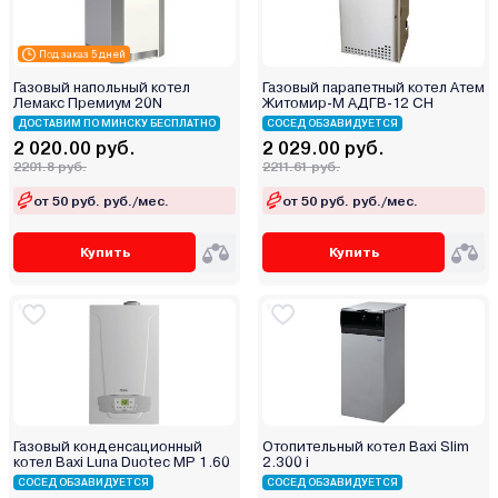
Galmet
Greolit
Под заказ 5 дней
GTM
Газовый напольный котел
Газовый парапетный котел Атем
Haier
Лемакс Премиум 20N
Житомир-М АДГВ-12 СН
Hubert
ДОСТАВИМ ПО МИНСКУ БЕСПЛАТНО
СОСЕД ОБЗАВИДУЕТСЯ
2 020.00 руб.
2 029.00 руб.
Immergas
2201.8 руб.
2211.61 руб.
Ken
от 50 руб. руб./мес.
от 50 руб. руб./мес.
Kentatsu
Kiturami
Купить
Купить
Kospel
Kotitonttu
Krats
Lamborghini
Lavoro
Lemax
Газовый конденсационный
Отопительный котел Baxi Slim
LTEC
котел Baxi Luna Duotec MP 1.60
2.300 i
METEOR Thermo
СОСЕД ОБЗАВИДУЕТСЯ
СОСЕД ОБЗАВИДУЕТСЯ