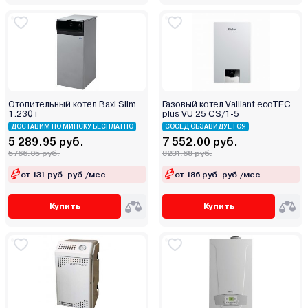
Stout
TECLine
Tenko
Teplodom
Termet
Отопительный котел Baxi Slim
Газовый котел Vaillant ecoTEC
Termica
1.230 i
plus VU 25 CS/1-5
Thermex
ДОСТАВИМ ПО МИНСКУ БЕСПЛАТНО
СОСЕД ОБЗАВИДУЕТСЯ
5 289.95 руб.
7 552.00 руб.
TIS
5766.05 руб.
8231.68 руб.
Vaillant
от 131 руб. руб./мес.
от 186 руб. руб./мес.
Vargaz
VGR
Купить
Купить
Viadrus
Viessmann
Warmtech
Wespe Heizung
Wolf