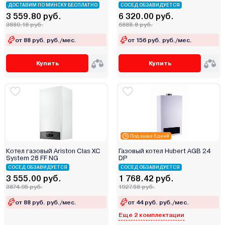
ДОСТАВИМ ПО МИНСКУ БЕСПЛАТНО
СОСЕД ОБЗАВИДУЕТСЯ
3 559.80 руб.
6 320.00 руб.
3880.18 руб.
6888.8 руб.
от 88 руб. руб./мес.
от 156 руб. руб./мес.
Купить
Купить
Под заказ 5 дней
Котел газовый Ariston Clas XC
Газовый котел Hubert AGB 24
System 28 FF NG
DP
СОСЕД ОБЗАВИДУЕТСЯ
СОСЕД ОБЗАВИДУЕТСЯ
3 555.00 руб.
1 768.42 руб.
3874.95 руб.
1927.58 руб.
от 88 руб. руб./мес.
от 44 руб. руб./мес.
Еще 2 комплектации