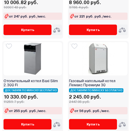
10 006.82 руб.
8 960.00 руб.
Midea
10907.43 руб.
9766.4 руб.
Mizudo
от 247 руб. руб./мес.
от 221 руб. руб./мес.
MORA-TOP
Navien
Купить
Купить
Neva
Oasis
Opop
RGA
Rihters
Rispa
Отопительный котел Baxi Slim
Газовый напольный котел
Rizon
2.300 Fi
Лемакс Премиум 30
Rugas
ДОСТАВИМ ПО МИНСКУ БЕСПЛАТНО
ДОСТАВИМ ПО МИНСКУ БЕСПЛАТНО
10 330.00 руб.
2 245.00 руб.
Sakovich
11259.7 руб.
2447.05 руб.
Sas
от 255 руб. руб./мес.
от 56 руб. руб./мес.
Sime
Skat
Купить
Купить
Stoker