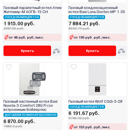
Zenet
Газовый парапетный котел Атем
Газовый конденсационный
Zerten
Житомир-М АОГВ-15 СН
котел Baxi Luna Duotec MP 1.35
СОСЕД ОБЗАВИДУЕТСЯ
Zota
СОСЕД ОБЗАВИДУЕТСЯ
1 915.00 руб.
7 884.21 руб.
Атем-Франк
2087.35 руб.
8593.79 руб.
Бастион
от 48 руб. руб./мес.
от 195 руб. руб./мес.
Боринское
Кировский завод
Купить
Купить
Китай
Лемакс
Маяк
Мимакс
Мозырьсельмаш
НМК
Газовый настенный котел Baxi
Газовый котел Wolf CGG-3-28
ООО "БелКомин"
Nuvola-3 Comfort 280 Fi (со
СОСЕД ОБЗАВИДУЕТСЯ
встроенным бойлером)
Очаг
6 191.67 руб.
ДОСТАВИМ ПО МИНСКУ БЕСПЛАТНО
6748.92 руб.
Ратон
6 870.00 руб.
7488.3 руб.
от 153 руб. руб./мес.
Ресанта