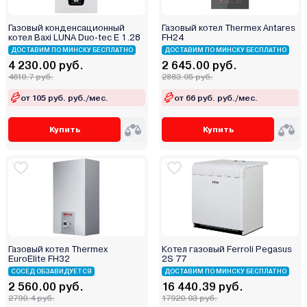
Газовый конденсационный
Газовый котел Thermex Antares
котел Baxi LUNA Duo-tec E 1.28
FH24
ДОСТАВИМ ПО МИНСКУ БЕСПЛАТНО
ДОСТАВИМ ПО МИНСКУ БЕСПЛАТНО
4 230.00 руб.
2 645.00 руб.
4610.7 руб.
2883.05 руб.
от 105 руб. руб./мес.
от 66 руб. руб./мес.
Купить
Купить
Газовый котел Thermex
Котел газовый Ferroli Pegasus
EuroElite FH32
2S 77
СОСЕД ОБЗАВИДУЕТСЯ
ДОСТАВИМ ПО МИНСКУ БЕСПЛАТНО
2 560.00 руб.
16 440.39 руб.
2790.4 руб.
17920.03 руб.