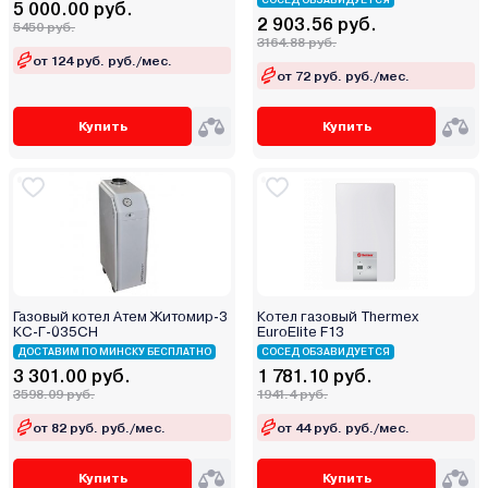
СОСЕД ОБЗАВИДУЕТСЯ
5 000.00 руб.
2 903.56 руб.
5450 руб.
3164.88 руб.
от 124 руб. руб./мес.
от 72 руб. руб./мес.
Купить
Купить
Газовый котел Атем Житомир-3
Котел газовый Thermex
КС-Г-035СН
EuroElite F13
ДОСТАВИМ ПО МИНСКУ БЕСПЛАТНО
СОСЕД ОБЗАВИДУЕТСЯ
3 301.00 руб.
1 781.10 руб.
3598.09 руб.
1941.4 руб.
от 82 руб. руб./мес.
от 44 руб. руб./мес.
Купить
Купить