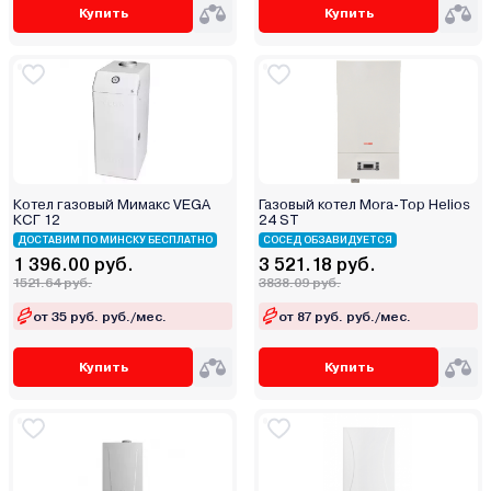
Купить
Купить
Котел газовый Мимакс VEGA
Газовый котел Mora-Top Helios
КСГ 12
24 ST
ДОСТАВИМ ПО МИНСКУ БЕСПЛАТНО
СОСЕД ОБЗАВИДУЕТСЯ
1 396.00 руб.
3 521.18 руб.
1521.64 руб.
3838.09 руб.
от 35 руб. руб./мес.
от 87 руб. руб./мес.
Купить
Купить