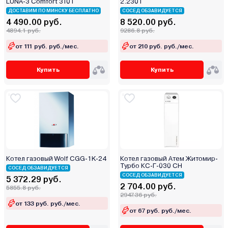
LUNA-3 Comfort 310 i
2.230 i
ДОСТАВИМ ПО МИНСКУ БЕСПЛАТНО
СОСЕД ОБЗАВИДУЕТСЯ
4 490.00 руб.
8 520.00 руб.
4894.1 руб.
9286.8 руб.
от 111 руб. руб./мес.
от 210 руб. руб./мес.
Купить
Купить
Котел газовый Wolf CGG-1K-24
Котел газовый Атем Житомир-
Турбо КС-Г-030 СН
СОСЕД ОБЗАВИДУЕТСЯ
СОСЕД ОБЗАВИДУЕТСЯ
5 372.29 руб.
2 704.00 руб.
5855.8 руб.
2947.36 руб.
от 133 руб. руб./мес.
от 67 руб. руб./мес.