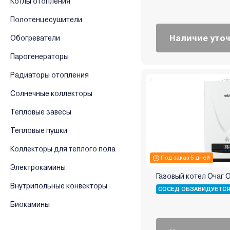
Котлы отопления
Greolit
Полотенцесушители
GTM
Наличие уто
Обогреватели
Haier
Hubert
Парогенераторы
Immergas
Радиаторы отопления
Ken
Солнечные коллекторы
Kentatsu
Kiturami
Тепловые завесы
Kospel
Тепловые пушки
Kotitonttu
Коллекторы для теплого пола
Krats
Под заказ 5 дней
Lamborghini
Электрокамины
Газовый котел Очаг 
Lavoro
Внутрипольные конвекторы
СОСЕД ОБЗАВИДУЕТС
Lemax
Биокамины
LTEC
METEOR Thermo