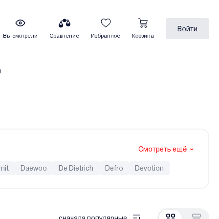
Войти
Вы смотрели
Сравнение
Избранное
Корзина
ы
Смотреть ещё
nit
Daewoo
De Dietrich
Defro
Devotion
aier
Hubert
Immergas
Ken
Kentatsu
o
MORA-TOP
Navien
Neva
Oasis
Opop
eplodom
Termet
Termica
Thermex
TIS
сначала популярные