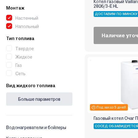
Котел газовый Vailla
Bosch (Бош)
2806/3-E HL
Монтаж
Buderus
ДОСТАВИМ ПО МИНСКУ
Настенный
Buran
Напольный
Burnit
Наличие уто
Daewoo
Тип топлива
De Dietrich
Твердое
Defro
Жидкое
Devotion
Газ
Drew-Met
Сеть
E.C.A
Вид жидкого топлива
Elco
ElectroVeL
Больше параметров
Expert
Под заказ 5 дней
Federica Bugatti
Газовый котел Очаг 
Ferroli
СОСЕД ОБЗАВИДУЕТС
Водонагреватели и бойлеры
Fondital
Galmet