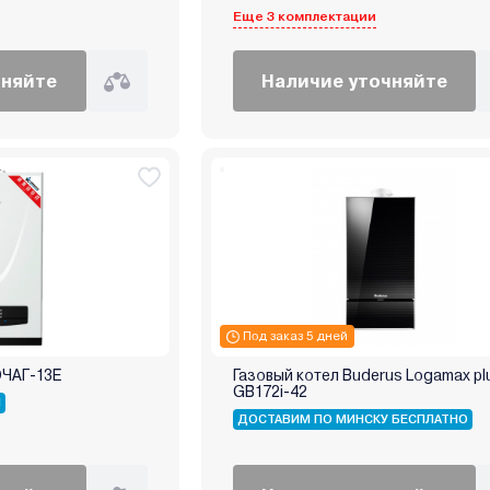
Еще 3 комплектации
чняйте
Наличие уточняйте
Под заказ 5 дней
ОЧАГ-13E
Газовый котел Buderus Logamax pl
GB172i-42
Я
ДОСТАВИМ ПО МИНСКУ БЕСПЛАТНО