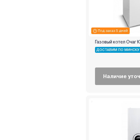
Zenet
Zerten
Zota
Атем-Франк
Под заказ 5 дней
Бастион
Газовый котел Очаг 
Боринское
ДОСТАВИМ ПО МИНСКУ
Кировский завод
Китай
Лемакс
Наличие уто
Маяк
Мимакс
Мозырьсельмаш
НМК
ООО "БелКомин"
Очаг
Ратон
Ресанта