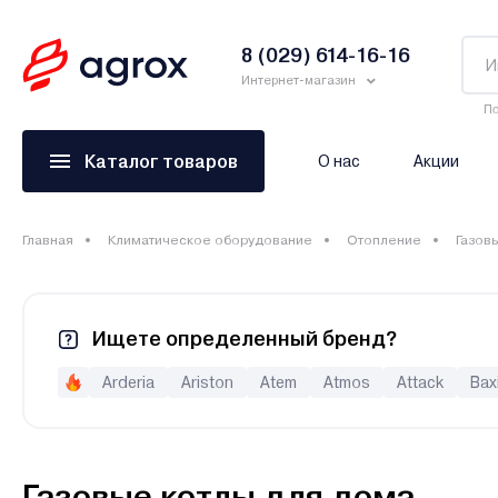
8 (029) 614-16-16
Интернет-магазин
По
Каталог товаров
О нас
Акции
Главная
Климатическое оборудование
Отопление
Газов
Ищете определенный бренд?
Arderia
Ariston
Atem
Atmos
Attack
Bax
Drew-Met
E.C.A
Elco
ElectroVeL
Expert
Fed
Kiturami
Kospel
Kotitonttu
Krats
Lamborghini
RGA
Rihters
Rispa
Rizon
Rugas
Sakovich
Газовые котлы для дома