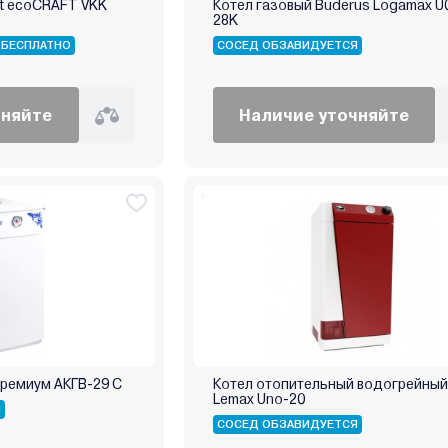
nt ecoCRAFT VKK
Котел газовый Buderus Logamax U
28K
 БЕСПЛАТНО
СОСЕД ОБЗАВИДУЕТСЯ
чняйте
Наличие уточняйте
Премиум АКГВ-29 С
Котел отопительный водогрейный
Lemax Uno-20
Я
СОСЕД ОБЗАВИДУЕТСЯ