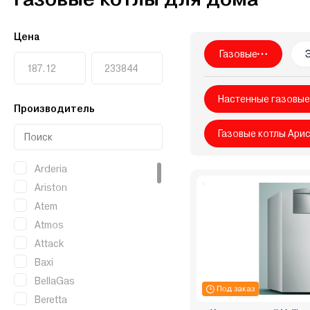
Vaillant
Vargaz
VGR
Viadrus
Viessmann
Wa
Китай
Лемакс
Маяк
Мимакс
Мозырьсельма
Цена
Сигнал
СТЭН
Теплодар
Теплоприбор
Терм
Газовые
Настенные газовые
Производитель
Газовые котлы Ари
Arderia
Ariston
Atem
Atmos
Attack
Baxi
BellaGas
Под заказ
Beretta