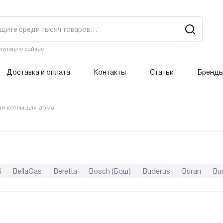
пулярно сейчас
Доставка и оплата
Контакты
Статьи
Бренд
ые котлы для дома
i
BellaGas
Beretta
Bosch (Бош)
Buderus
Buran
Bur
erica Bugatti
Ferroli
Fondital
Galmet
Greolit
GTM
H
Lavoro
Lemax
LTEC
METEOR Thermo
Midea
Mizud
Sas
Sime
Skat
Stoker
Stout
TECLine
Tenko
T