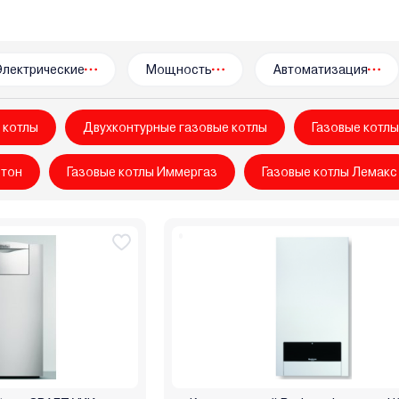
rmtech
Wespe Heizung
Wolf
Zenet
Zerten
Zota
Ат
ш
НМК
ООО "БелКомин"
Очаг
Ратон
Ресанта
Рес
окрафт
Термостайл
УМТ
Уралец
Эван
Элвин
Эл
Электрические
Мощность
Автоматизация
 котлы
Двухконтурные газовые котлы
Газовые котлы
стон
Газовые котлы Иммергаз
Газовые котлы Лемакс