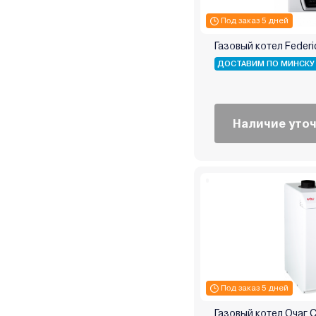
Ресурс
Под заказ 5 дней
Россия
Газовый котел Federi
Ростовгазоаппарат
ДОСТАВИМ ПО МИНСКУ
Сибирь
Сигнал
СТЭН
Наличие уто
Теплодар
Теплоприбор
Термокрафт
Термостайл
УМТ
Уралец
Эван
Элвин
Электромаш
Под заказ 5 дней
Энкор
Газовый котел Очаг 
Эрдо