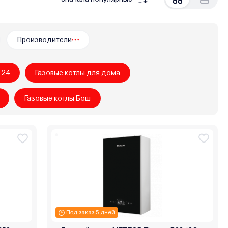
ем-Франк
Бастион
Боринское
Кировский завод
урс
Россия
Ростовгазоаппарат
Сибирь
ектромаш
Энкор
Эрдо
Производители
 24
Газовые котлы для дома
Газовые котлы Бош
Под заказ 5 дней