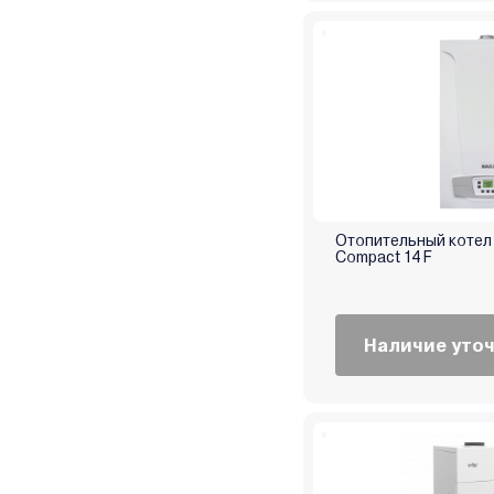
Stout
TECLine
Tenko
Teplodom
Termet
Termica
Thermex
TIS
Отопительный котел 
Compact 14 F
Vaillant
Vargaz
VGR
Наличие уто
Viadrus
Viessmann
Warmtech
Wespe Heizung
Wolf