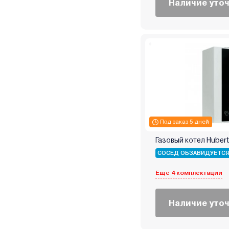
Наличие уто
Midea
Mizudo
MORA-TOP
Navien
Neva
Oasis
Opop
RGA
Rihters
Под заказ 5 дней
Rispa
Газовый котел Huber
Rizon
СОСЕД ОБЗАВИДУЕТС
Rugas
Sakovich
Еще 4 комплектации
Sas
Sime
Наличие уто
Skat
Stoker