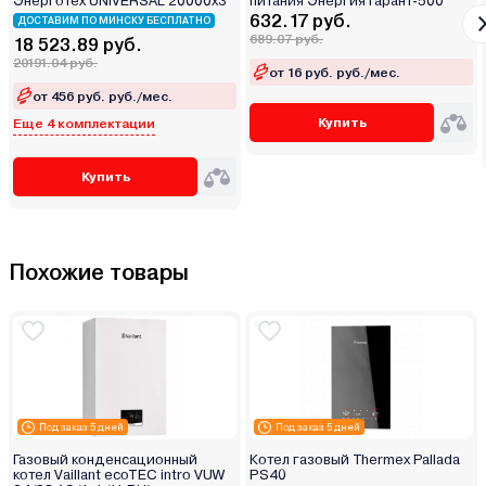
Энерготех UNIVERSAL 20000х3
питания Энергия Гарант-500
632.17 руб.
ДОСТАВИМ ПО МИНСКУ БЕСПЛАТНО
689.07 руб.
18 523.89 руб.
20191.04 руб.
от 16 руб. руб./мес.
от 456 руб. руб./мес.
Купить
Еще 4 комплектации
Купить
Похожие товары
Под заказ 5 дней
Под заказ 5 дней
Газовый конденсационный
Котел газовый Thermex Pallada
котел Vaillant ecoTEC intro VUW
PS40