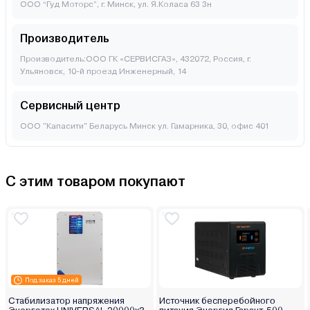
ООО “Гуд Моторс”, г. Минск, ул. Я.Коласа 63 3н
Производитель
Производитель:ООО ГК «СЕРВИСГАЗ», 432072, Россия, г.
Ульяновск, 10-й проезд Инженерный, 14
Сервисный центр
ООО "Капасити" Беларусь Минск ул. Гамарника, 30, офис 401
С этим товаром покупают
Под заказ 5 дней
Стабилизатор напряжения
Источник бесперебойного