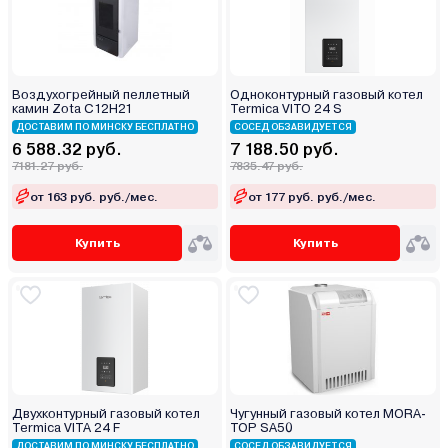
Воздухогрейный пеллетный
Одноконтурный газовый котел
камин Zota С12Н21
Termica VITO 24 S
ДОСТАВИМ ПО МИНСКУ БЕСПЛАТНО
СОСЕД ОБЗАВИДУЕТСЯ
6 588.32 руб.
7 188.50 руб.
7181.27 руб.
7835.47 руб.
от 163 руб. руб./мес.
от 177 руб. руб./мес.
Купить
Купить
Двухконтурный газовый котел
Чугунный газовый котел MORA-
Termica VITA 24 F
TOP SA50
ДОСТАВИМ ПО МИНСКУ БЕСПЛАТНО
СОСЕД ОБЗАВИДУЕТСЯ