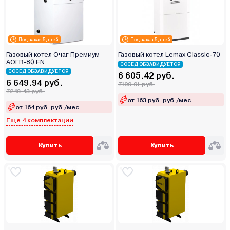
Под заказ 5 дней
Под заказ 5 дней
Газовый котел Очаг Премиум
Газовый котел Lemax Classic-70
АОГВ-80 ЕN
СОСЕД ОБЗАВИДУЕТСЯ
СОСЕД ОБЗАВИДУЕТСЯ
6 605.42 руб.
6 649.94 руб.
7199.91 руб.
7248.43 руб.
от 163 руб. руб./мес.
от 164 руб. руб./мес.
Еще 4 комплектации
Купить
Купить