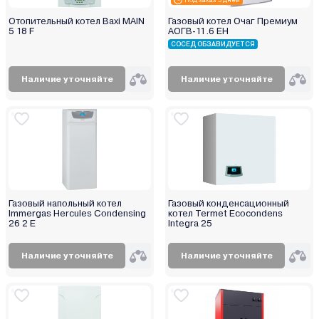
Stout
Отопительный котел Baxi MAIN
Газовый котел Очаг Премиум
5 18 F
АОГВ-11.6 ЕH
TECLine
СОСЕД ОБЗАВИДУЕТСЯ
Tenko
Teplodom
Наличие уточняйте
Наличие уточняйте
Termet
Termica
Thermex
TIS
Vaillant
Vargaz
Газовый напольный котел
Газовый конденсационный
VGR
Immergas Hercules Condensing
котел Termet Ecocondens
26 2 E
Integra 25
Viadrus
Viessmann
Наличие уточняйте
Наличие уточняйте
Warmtech
Wespe Heizung
Wolf