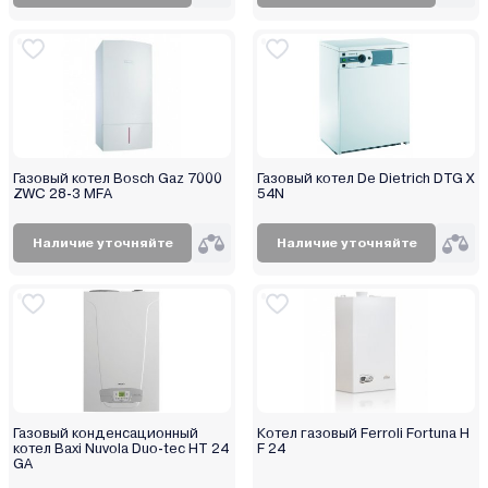
Ресурс
Россия
Ростовгазоаппарат
Сибирь
Сигнал
СТЭН
Газовый котел Bosch Gaz 7000
Газовый котел De Dietrich DTG X
ZWC 28-3 MFA
54N
Теплодар
Теплоприбор
Наличие уточняйте
Наличие уточняйте
Термокрафт
Термостайл
УМТ
Уралец
Эван
Элвин
Электромаш
Газовый конденсационный
Котел газовый Ferroli Fortuna H
котел Baxi Nuvola Duo-tec HT 24
F 24
Энкор
GA