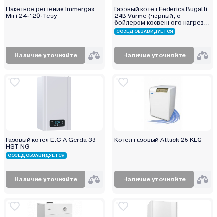
Пакетное решение Immergas
Газовый котел Federica Bugatti
Mini 24-120-Tesy
24В Varme (черный, с
бойлером косвенного нагрева
KBS-B 100 V3)
СОСЕД ОБЗАВИДУЕТСЯ
Наличие уточняйте
Наличие уточняйте
Газовый котел E.C.A Gerda 33
Котел газовый Attack 25 KLQ
HST NG
СОСЕД ОБЗАВИДУЕТСЯ
Наличие уточняйте
Наличие уточняйте