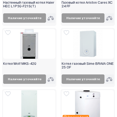
Настенный газовый котел Haier
Газовый котел Ariston Cares XC
Midea
HEC L1P30-F21S(T)
24 FF
Mizudo
MORA-TOP
Наличие уточняйте
Наличие уточняйте
Navien
Neva
Oasis
Opop
RGA
Rihters
Котел Wolf MKS-420
Котел газовый Sime BRAVA ONE
Rispa
25 OF
Rizon
Наличие уточняйте
Наличие уточняйте
Rugas
Sakovich
Sas
Sime
Skat
Stoker
Под заказ 5 дней