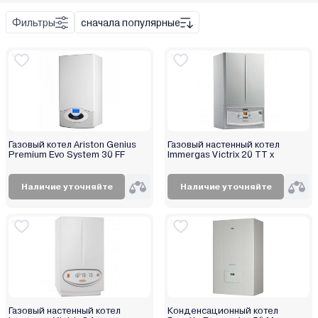
Bosch (Бош)
Фильтры
сначала популярные
Buderus
Настенный
Buran
Напольный
Burnit
Daewoo
De Dietrich
Твердое
Defro
Жидкое
Газовый котел Ariston Genius
Газовый настенный котел
Devotion
Premium Evo System 30 FF
Газ
Immergas Victrix 20 TT x
Drew-Met
Сеть
E.C.A
Наличие уточняйте
Наличие уточняйте
Elco
ElectroVeL
Expert
Federica Bugatti
Ferroli
Fondital
Газовый настенный котел
Конденсационный котел