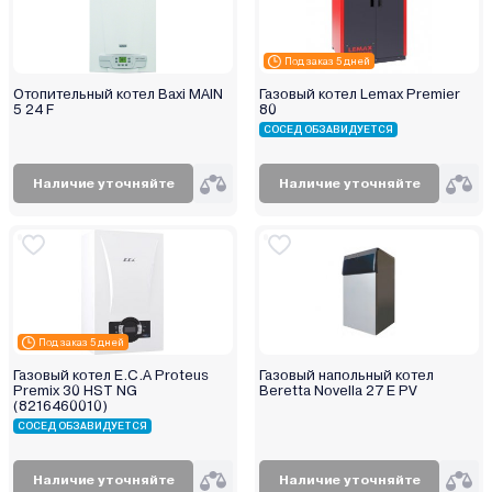
Zenet
Zerten
Под заказ 5 дней
Zota
Отопительный котел Baxi MAIN
Газовый котел Lemax Premier
Атем-Франк
5 24 F
80
Бастион
СОСЕД ОБЗАВИДУЕТСЯ
Боринское
Наличие уточняйте
Наличие уточняйте
Кировский завод
Китай
Лемакс
Маяк
Мимакс
Мозырьсельмаш
Под заказ 5 дней
НМК
Газовый котел E.C.A Proteus
Газовый напольный котел
Premix 30 HST NG
Beretta Novella 27 E PV
ООО "БелКомин"
(8216460010)
Очаг
СОСЕД ОБЗАВИДУЕТСЯ
Ратон
Наличие уточняйте
Наличие уточняйте
Ресанта