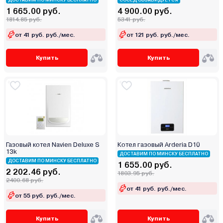
ДОСТАВИМ ПО МИНСКУ БЕСПЛАТНО
СОСЕД ОБЗАВИДУЕТСЯ
Midea
1 665.00 руб.
4 900.00 руб.
1814.85 руб.
Mizudo
5341 руб.
MORA-TOP
от 41 руб. руб./мес.
от 121 руб. руб./мес.
Navien
Купить
Купить
Neva
Oasis
Opop
RGA
Rihters
Rispa
Rizon
Газовый котел Navien Deluxe S
Котел газовый Arderia D10
13k
Rugas
ДОСТАВИМ ПО МИНСКУ БЕСПЛАТНО
ДОСТАВИМ ПО МИНСКУ БЕСПЛАТНО
1 655.00 руб.
Sakovich
2 202.46 руб.
1803.95 руб.
2400.68 руб.
Sas
от 41 руб. руб./мес.
Sime
от 55 руб. руб./мес.
Skat
Купить
Купить
Stoker