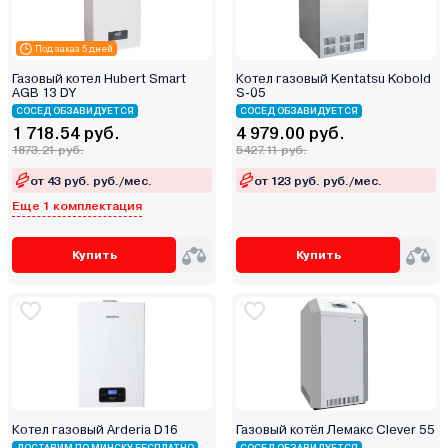
Galmet
Greolit
Под заказ 5 дней
GTM
Газовый котел Hubert Smart
Котел газовый Kentatsu Kobold
Haier
AGB 13 DY
S-05
Hubert
СОСЕД ОБЗАВИДУЕТСЯ
СОСЕД ОБЗАВИДУЕТСЯ
1 718.54 руб.
4 979.00 руб.
Immergas
1873.21 руб.
5427.11 руб.
Ken
от 43 руб. руб./мес.
от 123 руб. руб./мес.
Kentatsu
Еще 1 комплектация
Kiturami
Kospel
Купить
Купить
Kotitonttu
Krats
Lamborghini
Lavoro
Lemax
LTEC
Котел газовый Arderia D16
Газовый котёл Лемакс Clever 55
METEOR Thermo