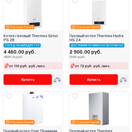
Под заказ 5 дней
Под заказ 5 дней
Котел газовый Thermex Sirius
Газовый котел Thermex Hydra
PS 28
HS 24
СОСЕД ОБЗАВИДУЕТСЯ
ДОСТАВИМ ПО МИНСКУ БЕСПЛАТНО
4 460.00 руб.
2 900.00 руб.
4861.4 руб.
3161 руб.
от 110 руб. руб./мес.
от 72 руб. руб./мес.
Купить
Купить
Под заказ 5 дней
Под заказ 5 дней
Газовый котел Очаг Премиум
Газовый котел Thermex