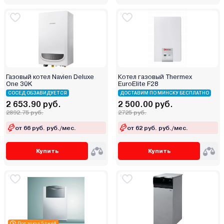
Газовый котел Navien Deluxe
Котел газовый Thermex
One 30K
EuroElite F28
СОСЕД ОБЗАВИДУЕТСЯ
ДОСТАВИМ ПО МИНСКУ БЕСПЛАТНО
2 653.90 руб.
2 500.00 руб.
2892.75 руб.
2725 руб.
от 66 руб. руб./мес.
от 62 руб. руб./мес.
Купить
Купить
Под заказ 5 дней