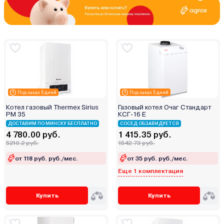
Под заказ 5 дней
Под заказ 5 дней
Котел газовый Thermex Sirius
Газовый котел Очаг Стандарт
PM 35
КСГ-16 Е
ДОСТАВИМ ПО МИНСКУ БЕСПЛАТНО
СОСЕД ОБЗАВИДУЕТСЯ
4 780.00 руб.
1 415.35 руб.
5210.2 руб.
1542.73 руб.
от 118 руб. руб./мес.
от 35 руб. руб./мес.
Еще 1 комплектация
Купить
Купить