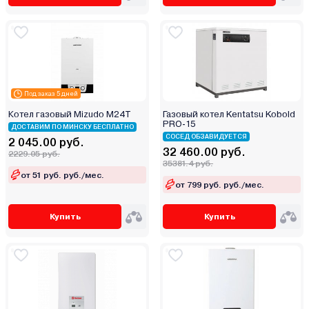
Stout
TECLine
Tenko
Teplodom
Termet
Под заказ 5 дней
Termica
Котел газовый Mizudo M24T
Газовый котел Kentatsu Kobold
PRO-15
Thermex
ДОСТАВИМ ПО МИНСКУ БЕСПЛАТНО
СОСЕД ОБЗАВИДУЕТСЯ
2 045.00 руб.
TIS
32 460.00 руб.
2229.05 руб.
35381.4 руб.
Vaillant
от 51 руб. руб./мес.
Vargaz
от 799 руб. руб./мес.
VGR
Купить
Купить
Viadrus
Viessmann
Warmtech
Wespe Heizung
Wolf